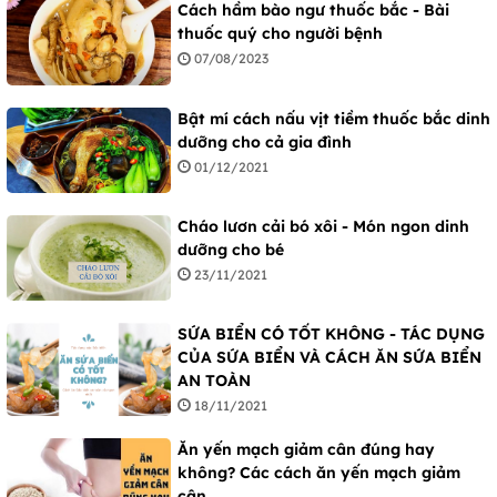
Cách hầm bào ngư thuốc bắc - Bài
thuốc quý cho người bệnh
07/08/2023
Bật mí cách nấu vịt tiềm thuốc bắc dinh
dưỡng cho cả gia đình
01/12/2021
Cháo lươn cải bó xôi - Món ngon dinh
dưỡng cho bé
23/11/2021
SỨA BIỂN CÓ TỐT KHÔNG - TÁC DỤNG
CỦA SỨA BIỂN VÀ CÁCH ĂN SỨA BIỂN
AN TOÀN
18/11/2021
Ăn yến mạch giảm cân đúng hay
không? Các cách ăn yến mạch giảm
cân