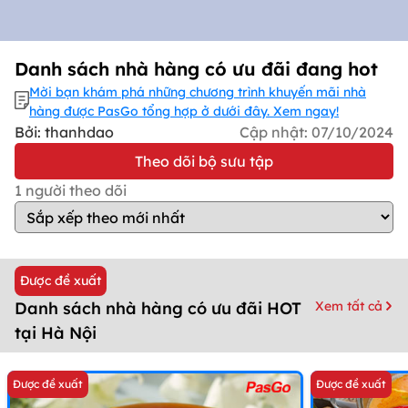
Danh sách nhà hàng có ưu đãi đang hot
Mời bạn khám phá những chương trình khuyến mãi nhà
hàng được PasGo tổng hợp ở dưới đây. Xem ngay!
Bởi: thanhdao
Cập nhật:
07/10/2024
Theo dõi bộ sưu tập
1
người theo dõi
Được đề xuất
Xem tất cả
Danh sách nhà hàng có ưu đãi HOT
tại Hà Nội
Được đề xuất
Được đề xuất