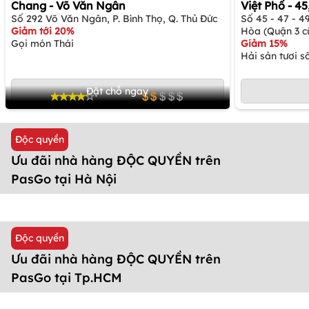
Chang - Võ Văn Ngân
Việt Phố - 4
Số 292 Võ Văn Ngân, P. Bình Thọ, Q. Thủ Đức
Số 45 - 47 - 
Giảm tới 20%
Hòa (Quận 3 c
Gọi món Thái
Giảm 15%
Hải sản tươi 
Đặt chỗ ngay
Độc quyền
Ưu đãi nhà hàng ĐỘC QUYỀN trên
PasGo tại Hà Nội
Độc quyền
Ưu đãi nhà hàng ĐỘC QUYỀN trên
PasGo tại Tp.HCM