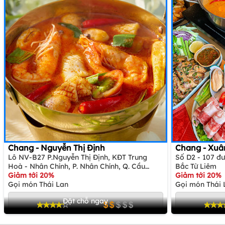
Chang - Nguyễn Thị Định
Chang - Xuâ
Lô NV-B27 P.Nguyễn Thị Định, KĐT Trung
Số D2 - 107 đư
Hoà - Nhân Chính, P. Nhân Chính, Q. Cầu
Bắc Từ Liêm
Giấy
Giảm tới 20%
Giảm tới 20%
Gọi món Thái Lan
Gọi món Thái 
Đặt chỗ ngay