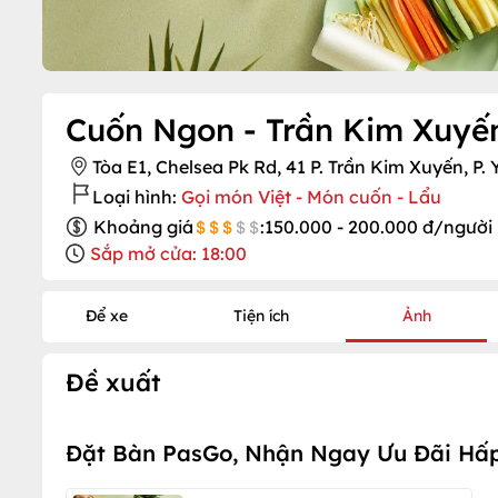
Cuốn Ngon - Trần Kim Xuyế
Tòa E1, Chelsea Pk Rd, 41 P. Trần Kim Xuyến, P.
Loại hình:
Gọi món Việt - Món cuốn - Lẩu
Khoảng giá
:
150.000 - 200.000 đ/người
Sắp mở cửa: 18:00
Để xe
Tiện ích
Ảnh
Đề xuất
Đặt Bàn PasGo, Nhận Ngay Ưu Đãi Hấ