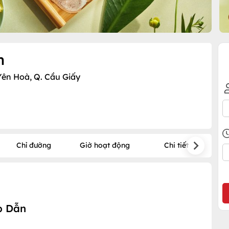
n
 Yên Hoà, Q. Cầu Giấy
Chỉ đường
Giờ hoạt động
Chi tiết
p Dẫn