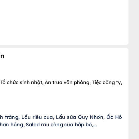
ến
 Tổ chức sinh nhật, Ăn trưa văn phòng, Tiệc công ty,
 tráng, Lẩu riêu cua, Lẩu sứa Quy Nhơn, Ốc Hồ 
than hồng, Salad rau càng cua bắp bò,...