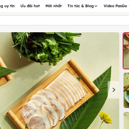
g uy tín
Ưu đãi hot
Mới nhất
Tin tức & Blog
Video PasGo