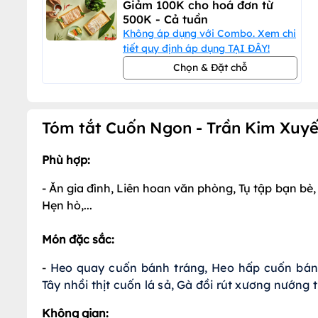
Giảm 100K cho hoá đơn từ
500K - Cả tuần
Không áp dụng với Combo. Xem chi
tiết quy định áp dụng TẠI ĐÂY!
Chọn & Đặt chỗ
Tóm tắt Cuốn Ngon - Trần Kim Xuy
Phù hợp:
- Ăn gia đình, Liên hoan văn phòng, Tụ tập bạn bè,
Hẹn hò,...
Món đặc sắc:
-
Heo quay cuốn bánh tráng, Heo hấp cuốn bánh
Tây nhồi thịt cuốn lá sả, Gà đồi rút xương nướng 
Không gian: