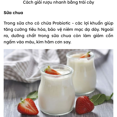
Cách giải rượu nhanh bằng trái cây
Sữa chua
Trong sữa cho có chứa Probiotic - các lợi khuẩn giúp
tăng cường tiêu hóa, bảo vệ niêm mạc dạ dày. Ngoài
ra, dưỡng chất trong sữa chua còn làm giảm cồn
ngấm vào máu, kìm hãm cơn say.