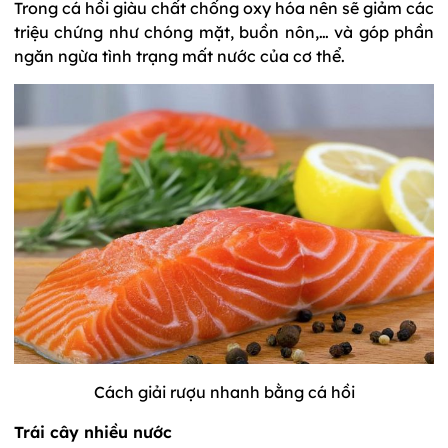
Trong cá hồi giàu chất chống oxy hóa nên sẽ giảm các
triệu chứng như chóng mặt, buồn nôn,… và góp phần
ngăn ngừa tình trạng mất nước của cơ thể.
Cách giải rượu nhanh bằng cá hồi
Trái cây nhiều nước