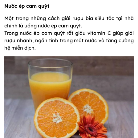
Nước ép cam quýt
Một trong những cách giải rượu bia siêu tốc tại nhà
chính là uống nước ép cam quýt.
Trong nước ép cam quýt rất giàu vitamin C giúp giải
rượu nhanh, ngăn tình trạng mất nước và tăng cường
hệ miễn dịch.