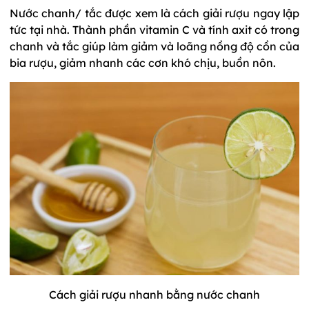
Nước chanh/ tắc được xem là cách giải rượu ngay lập
tức tại nhà. Thành phần vitamin C và tính axit có trong
chanh và tắc giúp làm giảm và loãng nồng độ cồn của
bia rượu, giảm nhanh các cơn khó chịu, buồn nôn.
Cách giải rượu nhanh bằng nước chanh