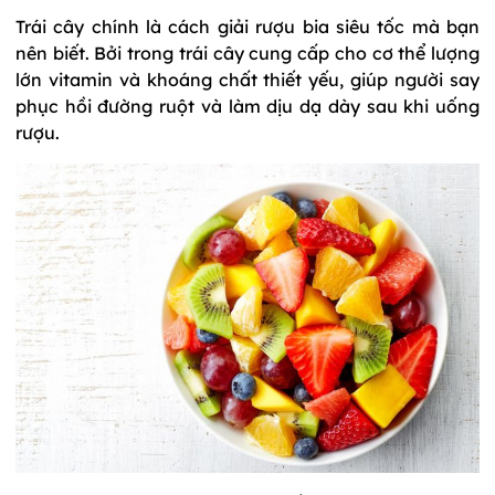
Trái cây chính là cách giải rượu bia siêu tốc mà bạn
nên biết. Bởi trong trái cây cung cấp cho cơ thể lượng
lớn vitamin và khoáng chất thiết yếu, giúp người say
phục hồi đường ruột và làm dịu dạ dày sau khi uống
rượu.