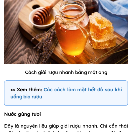
Cách giải rượu nhanh bằng mật ong
>> Xem thêm:
Các cách làm mặt hết đỏ sau khi
uống bia rượu
Nước gừng tươi
Đây là nguyên liệu giúp giải rượu nhanh. Chỉ cần thái