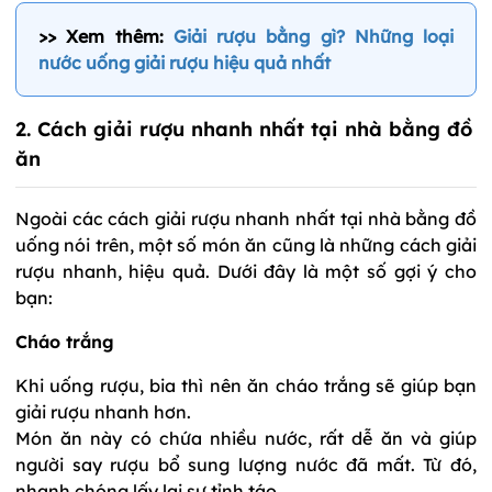
>> Xem thêm:
Giải rượu bằng gì? Những loại
nước uống giải rượu hiệu quả nhất
2. Cách giải rượu nhanh nhất tại nhà bằng đồ
ăn
Ngoài các cách giải rượu nhanh nhất tại nhà bằng đồ
uống nói trên, một số món ăn cũng là những cách giải
rượu nhanh, hiệu quả. Dưới đây là một số gợi ý cho
bạn:
Cháo trắng
Khi uống rượu, bia thì nên ăn cháo trắng sẽ giúp bạn
giải rượu nhanh hơn.
Món ăn này có chứa nhiều nước, rất dễ ăn và giúp
người say rượu bổ sung lượng nước đã mất. Từ đó,
nhanh chóng lấy lại sự tỉnh táo.