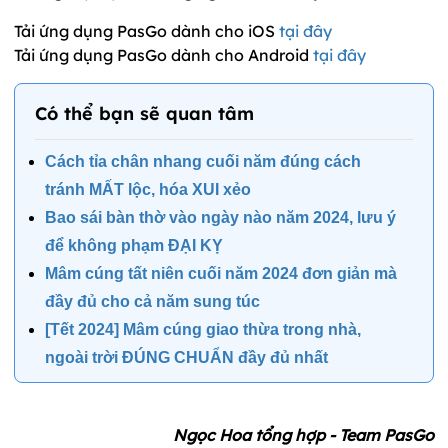
Tải ứng dụng PasGo dành cho iOS
tại đây
Tải ứng dụng PasGo dành cho Android
tại đây
Có thể bạn sẽ quan tâm
Cách tỉa chân nhang cuối năm đúng cách
tránh MẤT lộc, hóa XUI xẻo
Bao sái bàn thờ vào ngày nào năm 2024, lưu ý
để không phạm ĐẠI KỴ
Mâm cúng tất niên cuối năm 2024 đơn giản mà
đầy đủ cho cả năm sung túc
[Tết 2024] Mâm cúng giao thừa trong nhà,
ngoài trời ĐÚNG CHUẨN đầy đủ nhất
Ngọc Hoa tổng hợp - Team PasGo