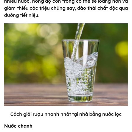
nhiều nước, nồng độ cồn trong cơ thể sẽ loãng hơn và
giảm thiểu các triệu chứng say, đào thải chất độc qua
đường tiết niệu.
Cách giải rượu nhanh nhất tại nhà bằng nước lọc
Nước chanh