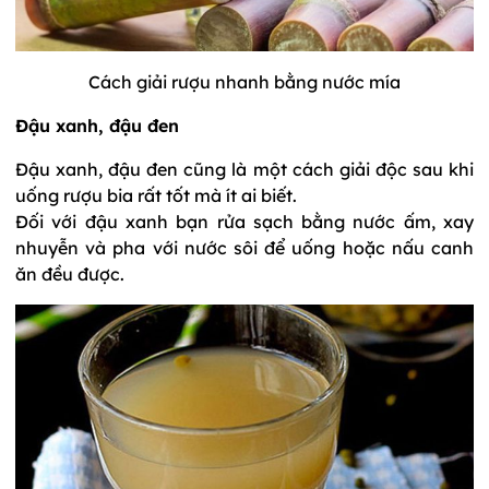
Cách giải rượu nhanh bằng nước mía
Đậu xanh, đậu đen
Đậu xanh, đậu đen cũng là một cách giải độc sau khi
uống rượu bia rất tốt mà ít ai biết.
Đối với đậu xanh bạn rửa sạch bằng nước ấm, xay
nhuyễn và pha với nước sôi để uống hoặc nấu canh
ăn đều được.