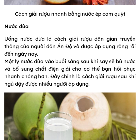
Cách giải rượu nhanh bằng nước ép cam quýt
Nước dừa
Uống nước dừa là cách giải rượu dân gian truyền
thống của người dân Ấn Độ và được áp dụng rộng rãi
đến ngày nay.
Một ly nước dừa vào buổi sáng sau khi say sẽ bù nước
và bổ sung chất điện giải cho cơ thể bạn hồi phục
nhanh chóng hơn. Đây chính là cách giải rượu sau khi
ngủ dậy được nhiều người áp dụng.