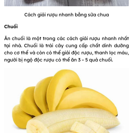
Cách giải rượu nhanh bằng sữa chua
Chuối
Ăn chuối là một trong các cách giải rượu nhanh nhất
tại nhà. Chuối là trái cây cung cấp chất dinh dưỡng
cho cơ thể và còn có thể giải độc rượu, thanh lọc máu,
người bị ngộ độc rượu có thể ăn 3 – 5 quả chuối.