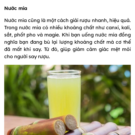
Nước mía
Nước mía cũng là một cách giải rượu nhanh, hiệu quả.
Trong nước mía có nhiều khoáng chất như canxi, kali,
sắt, phốt pho và magie. Khi bạn uống nước mía đồng
nghĩa bạn đang bù lại lượng khoáng chất mà cơ thể
đã mất khi say. Từ đó, giúp giảm cảm giác mệt mỏi
cho người say rượu.