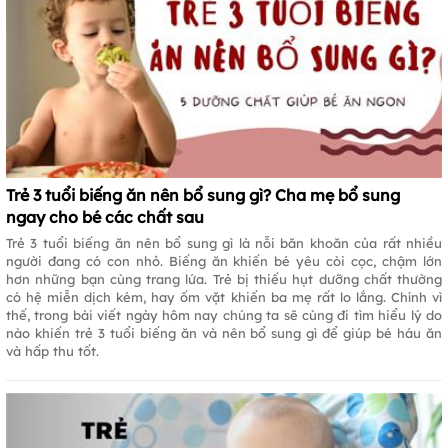
Trẻ 3 tuổi biếng ăn nên bổ sung gì? Cha mẹ bổ sung
ngay cho bé các chất sau
Trẻ 3 tuổi biếng ăn nên bổ sung gì là nỗi băn khoăn của rất nhiều
người đang có con nhỏ. Biếng ăn khiến bé yêu còi cọc, chậm lớn
hơn những bạn cùng trang lứa. Trẻ bị thiếu hụt dưỡng chất thường
có hệ miễn dịch kém, hay ốm vặt khiến ba mẹ rất lo lắng. Chính vì
thế, trong bài viết ngày hôm nay chúng ta sẽ cùng đi tìm hiểu lý do
nào khiến trẻ 3 tuổi biếng ăn và nên bổ sung gì để giúp bé háu ăn
và hấp thu tốt.