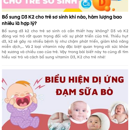
Bổ sung D3 K2 cho trẻ sơ sinh khi nào, hàm lượng bao
nhiêu là hợp lý?
Bổ sung d3 k2 cho trẻ sơ sinh có cần thiết hay không? D3 và K2
đóng vai trò rất quan trọng đối với sự phát triển của trẻ. Thiếu hụt
d3, k2 sẽ gây ra nhiều bệnh lý như chậm phát triển, giảm khả năng
miễn dịch,... Và 2 loại vitamin này đặc biệt quan trọng với sức khỏe
hệ xương và chiều cao của trẻ. Vậy trong bài biết này ta cùng đi tìm
hiểu vai trò và cách bổ sung vitamin D3, K2 cho trẻ nhé!