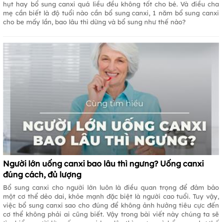
hụt hay bổ sung canxi quá liều đều không tốt cho bé. Và điều cha
mẹ cần biết là độ tuổi nào cần bổ sung canxi, 1 năm bổ sung canxi
cho be mấy lần, bao lâu thì dừng và bổ sung như thế nào?
Người lớn uống canxi bao lâu thì ngưng? Uống canxi
đúng cách, đủ lượng
Bổ sung canxi cho người lớn luôn là điều quan trọng để đảm bảo
một cơ thể dẻo dai, khỏe mạnh đặc biệt là người cao tuổi. Tuy vậy,
việc bổ sung canxi sao cho đúng để không ảnh hưởng tiêu cực đến
cơ thể không phải ai cũng biết. Vậy trong bài viết này chúng ta sẽ