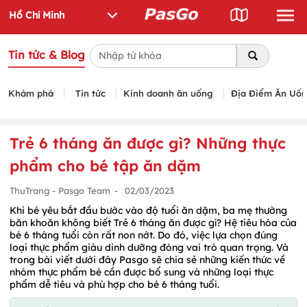
Tin tức & Blog
Khám phá
Tin tức
Kinh doanh ăn uống
Địa Điểm Ăn Uố
Trẻ 6 tháng ăn được gì? Những thực
phẩm cho bé tập ăn dặm
ThuTrang - Pasgo Team
-
02/03/2023
Khi bé yêu bắt đầu bước vào độ tuổi ăn dặm, ba mẹ thường
băn khoăn không biết Trẻ 6 tháng ăn được gì? Hệ tiêu hóa của
bé 6 tháng tuổi còn rất non nớt. Do đó, việc lựa chọn đúng
loại thực phẩm giàu dinh dưỡng đóng vai trò quan trọng. Và
trong bài viết dưới đây Pasgo sẽ chia sẻ những kiến thức về
nhóm thực phẩm bé cần được bổ sung và những loại thực
phẩm dễ tiêu và phù hợp cho bé 6 tháng tuổi.