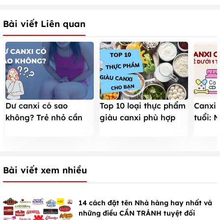
Bài viết Liên quan
Dư canxi có sao
Top 10 loại thực phẩm
Canxi 
không? Trẻ nhỏ cần
giàu canxi phù hợp
tuổi: 
bao nhiêu canxi mỗi
nhất để bổ sung cho
phổ bi
ngày?
trẻ
Bài viết xem nhiều
14 cách đặt tên Nhà hàng hay nhất và
những điều CẦN TRÁNH tuyệt đối