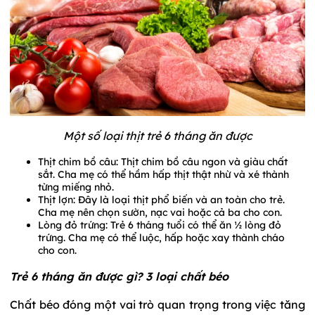
Một số loại thịt trẻ 6 tháng ăn được
Thịt chim bồ câu: Thịt chim bồ câu ngon và giàu chất
sắt. Cha mẹ có thể hầm hấp thịt thật nhừ và xé thành
từng miếng nhỏ.
Thịt lợn: Đây là loại thịt phổ biến và an toàn cho trẻ.
Cha mẹ nên chọn sườn, nạc vai hoặc cả ba cho con.
Lòng đỏ trứng: Trẻ 6 tháng tuổi có thể ăn ½ lòng đỏ
trứng. Cha mẹ có thể luộc, hấp hoặc xay thành cháo
cho con.
Trẻ 6 tháng ăn được gì? 3 loại chất béo
Chất béo đóng một vai trò quan trọng trong việc tăng