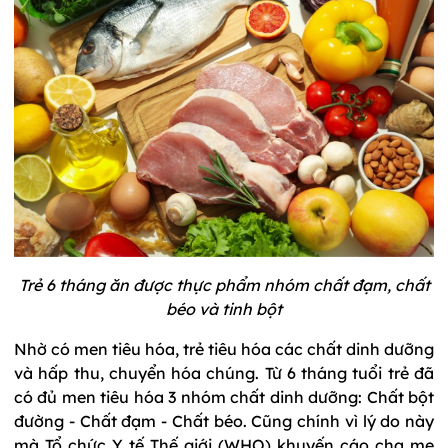
Trẻ 6 tháng ăn được thực phẩm nhóm chất đạm, chất
béo và tinh bột
Nhờ có men tiêu hóa, trẻ tiêu hóa các chất dinh dưỡng
và hấp thu, chuyển hóa chúng. Từ 6 tháng tuổi trẻ đã
có đủ men tiêu hóa 3 nhóm chất dinh dưỡng: Chất bột
đường - Chất đạm - Chất béo. Cũng chính vì lý do này
mà Tổ chức Y tế Thế giới (WHO) khuyến cáo cha mẹ