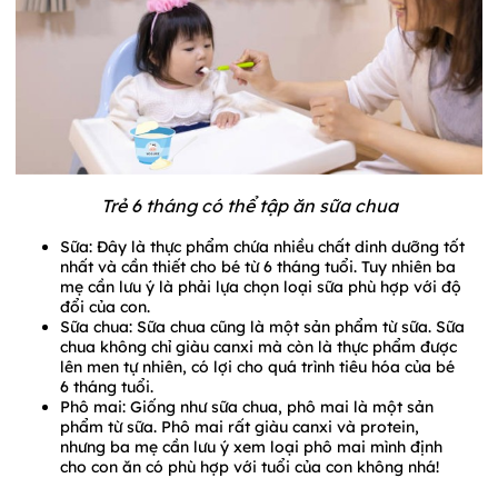
Trẻ 6 tháng có thể tập ăn sữa chua
Sữa: Đây là thực phẩm chứa nhiều chất dinh dưỡng tốt
nhất và cần thiết cho bé từ 6 tháng tuổi. Tuy nhiên ba
mẹ cần lưu ý là phải lựa chọn loại sữa phù hợp với độ
đổi của con.
Sữa chua: Sữa chua cũng là một sản phẩm từ sữa. Sữa
chua không chỉ giàu canxi mà còn là thực phẩm được
lên men tự nhiên, có lợi cho quá trình tiêu hóa của bé
6 tháng tuổi.
Phô mai: Giống như sữa chua, phô mai là một sản
phẩm từ sữa. Phô mai rất giàu canxi và protein,
nhưng ba mẹ cần lưu ý xem loại phô mai mình định
cho con ăn có phù hợp với tuổi của con không nhá!