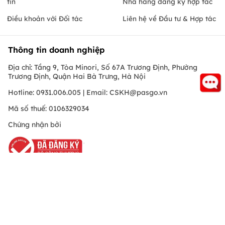
tin
Nhà hàng đăng ký hợp tác
Điều khoản với Đối tác
Liên hệ về Đầu tư & Hợp tác
Thông tin doanh nghiệp
Địa chỉ: Tầng 9, Tòa Minori, Số 67A Trương Định, Phường
Trương Định, Quận Hai Bà Trưng, Hà Nội
Hotline: 0931.006.005 | Email:
CSKH@pasgo.vn
Mã số thuế: 0106329034
Chứng nhận bởi
Hồ Chí Minh
© Copyright 2010 PasGo.jsc, All rights reserved
FREE - Đã có trên Google Play
ONEPAS.JSC