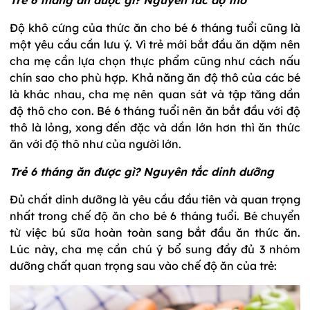
Trẻ 6 tháng ăn được gì? Nguyên tắc độ thô
Độ khô cứng của thức ăn cho bé 6 tháng tuổi cũng là
một yêu cầu cần lưu ý. Vì trẻ mới bắt đầu ăn dặm nên
cha mẹ cần lựa chọn thực phẩm cũng như cách nấu
chín sao cho phù hợp. Khả năng ăn độ thô của các bé
là khác nhau, cha mẹ nên quan sát và tập tăng dần
độ thô cho con. Bé 6 tháng tuổi nên ăn bắt đầu với độ
thô là lỏng, xong đến đặc và dần lớn hơn thì ăn thức
ăn với độ thô như của người lớn.
Trẻ 6 tháng ăn được gì? Nguyên tắc dinh dưỡng
Đủ chất dinh dưỡng là yêu cầu đầu tiên và quan trọng
nhất trong chế độ ăn cho bé 6 tháng tuổi. Bé chuyển
từ việc bú sữa hoàn toàn sang bắt đầu ăn thức ăn.
Lúc này, cha mẹ cần chú ý bổ sung đầy đủ 3 nhóm
dưỡng chất quan trọng sau vào chế độ ăn của trẻ: