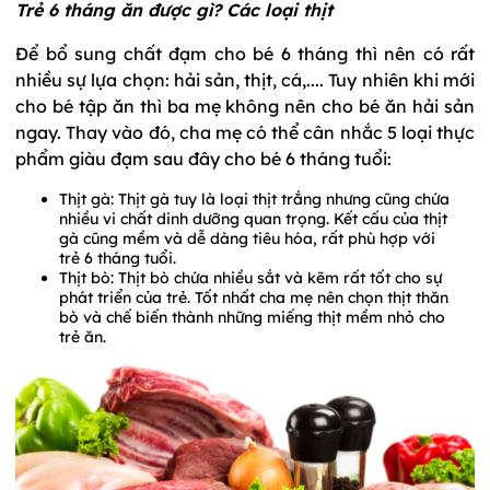
Trẻ 6 tháng ăn được gì? Các loại thịt
Để bổ sung chất đạm cho bé 6 tháng thì nên có rất
nhiều sự lựa chọn: hải sản, thịt, cá,.... Tuy nhiên khi mới
cho bé tập ăn thì ba mẹ không nên cho bé ăn hải sản
ngay. Thay vào đó, cha mẹ có thể cân nhắc 5 loại thực
phẩm giàu đạm sau đây cho bé 6 tháng tuổi:
Thịt gà: Thịt gà tuy là loại thịt trắng nhưng cũng chứa
nhiều vi chất dinh dưỡng quan trọng. Kết cấu của thịt
gà cũng mềm và dễ dàng tiêu hóa, rất phù hợp với
trẻ 6 tháng tuổi.
Thịt bò: Thịt bò chứa nhiều sắt và kẽm rất tốt cho sự
phát triển của trẻ. Tốt nhất cha mẹ nên chọn thịt thăn
bò và chế biến thành những miếng thịt mềm nhỏ cho
trẻ ăn.