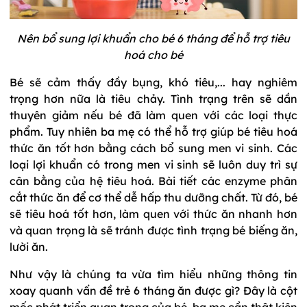
Nên bổ sung lợi khuẩn cho bé 6 tháng để hỗ trợ tiêu
hoá cho bé
Bé sẽ cảm thấy đầy bụng, khó tiêu,... hay nghiêm
trọng hơn nữa là tiêu chảy. Tình trạng trên sẽ dần
thuyên giảm nếu bé đã làm quen với các loại thực
phẩm. Tuy nhiên ba mẹ có thể hỗ trợ giúp bé tiêu hoá
thức ăn tốt hơn bằng cách bổ sung men vi sinh. Các
loại lợi khuẩn có trong men vi sinh sẽ luôn duy trì sự
cân bằng của hệ tiêu hoá. Bài tiết các enzyme phân
cắt thức ăn để cơ thể dễ hấp thu dưỡng chất. Từ đó, bé
sẽ tiêu hoá tốt hơn, làm quen với thức ăn nhanh hơn
và quan trọng là sẽ tránh được tình trạng bé biếng ăn,
lười ăn.
Như vậy là chúng ta vừa tìm hiểu những thông tin
xoay quanh vấn đề trẻ 6 tháng ăn được gì? Đây là cột