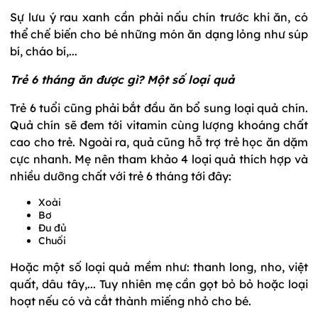
Sự lưu ý rau xanh cần phải nấu chín trước khi ăn, có
thể chế biến cho bé những món ăn dạng lỏng như súp
bí, cháo bí,...
Trẻ 6 tháng ăn được gì? Một số loại quả
Trẻ 6 tuổi cũng phải bắt đầu ăn bổ sung loại quả chín.
Quả chín sẽ đem tới vitamin cùng lượng khoáng chất
cao cho trẻ. Ngoài ra, quả cũng hỗ trợ trẻ học ăn dặm
cực nhanh. Mẹ nên tham khảo 4 loại quả thích hợp và
nhiều dưỡng chất với trẻ 6 tháng tới đây:
Xoài
Bơ
Đu đủ
Chuối
Hoặc một số loại quả mềm như: thanh long, nho, việt
quất, dâu tây,... Tuy nhiên mẹ cần gọt bỏ bỏ hoặc loại
hoạt nếu có và cắt thành miếng nhỏ cho bé.