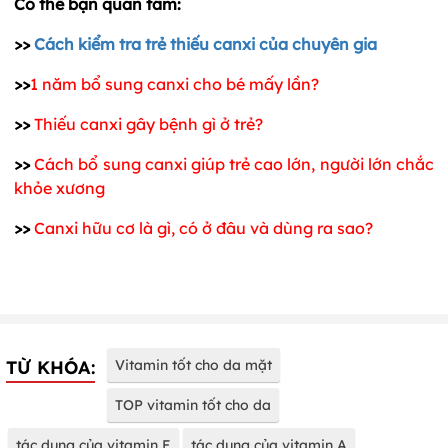
Có thể bạn quan tâm:
>>
Cách kiểm tra trẻ thiếu canxi của chuyên gia
>>
1 năm bổ sung canxi cho bé mấy lần?
>>
Thiếu canxi gây bệnh gì ở trẻ?
>>
Cách bổ sung canxi giúp trẻ cao lớn, người lớn chắc
khỏe xương
>>
Canxi hữu cơ là gì, có ở đâu và dùng ra sao?
TỪ KHÓA:
Vitamin tốt cho da mặt
TOP vitamin tốt cho da
tác dụng của vitamin E
tác dụng của vitamin A