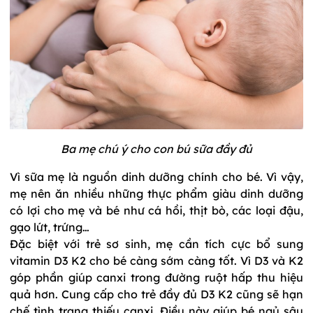
Ba mẹ chú ý cho con bú sữa đầy đủ
Vì sữa mẹ là nguồn dinh dưỡng chính cho bé. Vì vậy,
mẹ nên ăn nhiều những thực phẩm giàu dinh dưỡng
có lợi cho mẹ và bé như cá hồi, thịt bò, các loại đậu,
gạo lứt, trứng…
Đặc biệt với trẻ sơ sinh, mẹ cần tích cực bổ sung
vitamin D3 K2 cho bé càng sớm càng tốt. Vì D3 và K2
góp phần giúp canxi trong đường ruột hấp thu hiệu
quả hơn. Cung cấp cho trẻ đầy đủ D3 K2 cũng sẽ hạn
chế tình trạng thiếu canxi. Điều này giúp bé ngủ sâu