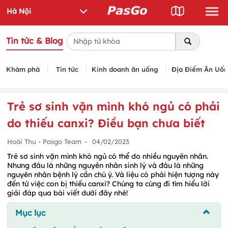
Tin tức & Blog
Khám phá
Tin tức
Kinh doanh ăn uống
Địa Điểm Ăn Uố
Trẻ sơ sinh vặn mình khó ngủ có phải
do thiếu canxi? Điều bạn chưa biết
Hoài Thu - Pasgo Team
-
04/02/2023
Trẻ sơ sinh vặn mình khó ngủ có thể do nhiều nguyên nhân.
Nhưng đâu là những nguyên nhân sinh lý và đâu là những
nguyên nhân bệnh lý cần chú ý. Và liệu có phải hiện tượng này
đến từ việc con bị thiếu canxi? Chúng ta cùng đi tìm hiểu lời
giải đáp qua bài viết dưới đây nhé!
Mục lục