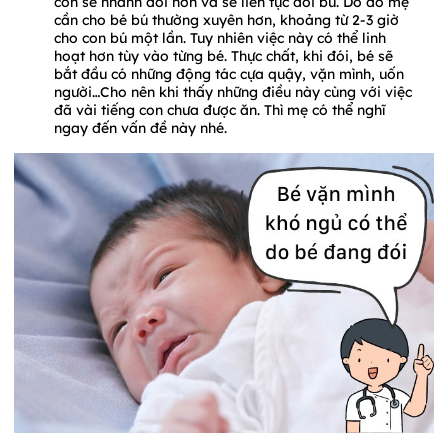
con sẽ nhanh đói hơn và sẽ liên tục đòi bú. Do đó mẹ
cần cho bé bú thường xuyên hơn, khoảng từ 2-3 giờ
cho con bú một lần. Tuy nhiên việc này có thể linh
hoạt hơn tùy vào từng bé. Thực chất, khi đói, bé sẽ
bắt đầu có những động tác cựa quậy, vặn mình, uốn
người…Cho nên khi thấy những điều này cùng với việc
đã vài tiếng con chưa được ăn. Thì mẹ có thể nghĩ
ngay đến vấn đề này nhé.