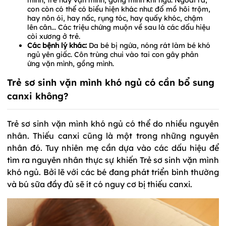
mình, trẻ hay vặn mình, gồng mình khi ngủ. Ngoài ra,
con còn có thể có biểu hiện khác như: đổ mồ hôi trộm,
hay nôn ói, hay nấc, rụng tóc, hay quấy khóc, chậm
lên cân... Các triệu chứng muộn về sau là các dấu hiệu
còi xương ở trẻ.
Các bệnh lý khác:
Da bé bị ngứa, nóng rát làm bé khó
ngủ yên giấc. Côn trùng chui vào tai con gây phản
ứng vặn mình, gồng mình.
Trẻ sơ sinh vặn mình khó ngủ có cần bổ sung
canxi không?
Trẻ sơ sinh vặn mình khó ngủ có thể do nhiều nguyên
nhân. Thiếu canxi cũng là một trong những nguyên
nhân đó. Tuy nhiên mẹ cần dựa vào các dấu hiệu để
tìm ra nguyên nhân thực sự khiến Trẻ sơ sinh vặn mình
khó ngủ. Bởi lẽ với các bé đang phát triển bình thường
và bú sữa đầy đủ sẽ ít có nguy cơ bị thiếu canxi.