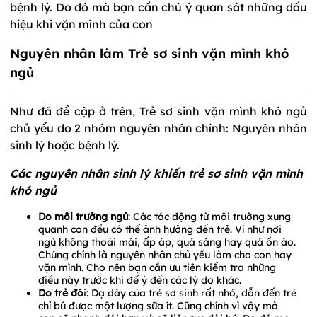
bệnh lý. Do đó mà bạn cần chú ý quan sát những dấu
hiệu khi vặn mình của con
Nguyên nhân làm Trẻ sơ sinh vặn mình khó
ngủ
Như đã đề cập ở trên, Trẻ sơ sinh vặn mình khó ngủ
chủ yếu do 2 nhóm nguyên nhân chính: Nguyên nhân
sinh lý hoặc bệnh lý.
Các nguyên nhân sinh lý khiến trẻ sơ sinh vặn mình
khó ngủ
Do môi trường ngủ
: Các tác động từ môi trường xung
quanh con đều có thể ảnh hưởng đến trẻ. Ví như nơi
ngủ không thoải mái, ấp áp, quá sáng hay quá ồn ào.
Chúng chính là nguyên nhân chủ yếu làm cho con hay
vặn mình. Cho nên bạn cần ưu tiên kiểm tra những
điều này trước khi để ý đến các lý do khác.
Do trẻ đó
i: Dạ dày của trẻ sơ sinh rất nhỏ, dẫn đến trẻ
chỉ bú được một lượng sữa ít. Cũng chính vì vậy mà