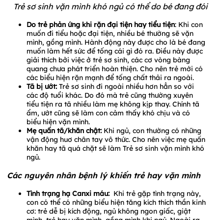
Trẻ sơ sinh vặn mình khó ngủ có thể do bé đang đói
Do trẻ phản ứng khi rặn đại tiện hay tiểu tiện
: Khi con
muốn đi tiểu hoặc đại tiện, nhiều bé thường sẽ vặn
mình, gồng mình. Hành động này được cho là bé đang
muốn làm hết sức để tống cái gì đó ra. Điều này được
giải thích bởi việc ở trẻ sơ sinh, các cơ vòng bàng
quang chưa phát triển hoàn thiện. Cho nên trẻ mới có
các biểu hiện rặn mạnh để tống chất thải ra ngoài.
Tã bị ướt:
Trẻ sơ sinh đi ngoài nhiều hơn hẳn so với
các độ tuổi khác. Do đó mà trẻ cũng thường xuyên
tiểu tiện ra tã nhiều làm mẹ không kịp thay. Chính tã
ẩm, ướt cũng sẽ làm con cảm thấy khó chịu và có
biểu hiện vặn mình.
Mẹ quấn tã/khăn chật:
Khi ngủ, con thường có những
vận động huơ chân tay vô thức. Cho nên việc mẹ quấn
khăn hay tã quá chặt sẽ làm Trẻ sơ sinh vặn mình khó
ngủ.
Các nguyên nhân bệnh lý khiến trẻ hay vặn mình
Tình trạng hạ Canxi máu:
Khi trẻ gặp tình trạng này,
con có thể có những biểu hiện tăng kích thích thần kinh
cơ: trẻ dễ bị kích động, ngủ không ngon giấc, giật