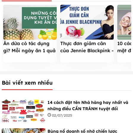
Ăn dứa có tác dụng
Thực đơn giảm cân
10 các
gì? Mỗi ngày ăn 1 quả
của Jennie Blackpink -
mặt đơ
dứa có tác dụng gì?
Bí quyết để có vóc
kiệm t
dáng khỏe đẹp
cực hi
Bài viết xem nhiều
14 cách đặt tên Nhà hàng hay nhất và
những điều CẦN TRÁNH tuyệt đối
02/07/2025
Bùng nổ doanh số nhờ chiến lược