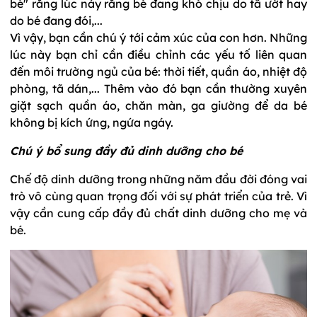
bé" rằng lúc này rằng bé đang khó chịu do tã ướt hay
do bé đang đói,...
Vì vậy, bạn cần chú ý tới cảm xúc của con hơn. Những
lúc này bạn chỉ cần điều chỉnh các yếu tố liên quan
đến môi trường ngủ của bé: thời tiết, quần áo, nhiệt độ
phòng, tã dán,... Thêm vào đó bạn cần thường xuyên
giặt sạch quần áo, chăn màn, ga giường để da bé
không bị kích ứng, ngứa ngáy.
Chú ý bổ sung đầy đủ dinh dưỡng cho bé
Chế độ dinh dưỡng trong những năm đầu đời đóng vai
trò vô cùng quan trọng đối với sự phát triển của trẻ. Vì
vậy cần cung cấp đầy đủ chất dinh dưỡng cho mẹ và
bé.