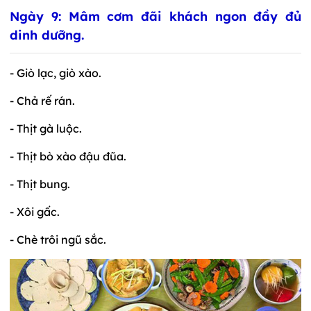
Ngày 9: Mâm cơm đãi khách ngon đầy đủ
dinh dưỡng.
- Giò lạc, giò xào.
- Chả rế rán.
- Thịt gà luộc.
- Thịt bò xào đậu đũa.
- Thịt bung.
- Xôi gấc.
- Chè trôi ngũ sắc.