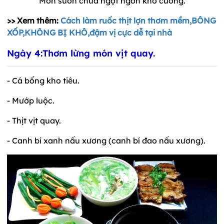
Món sườn chua ngọt ngon khó cưỡng.
>> Xem thêm:
Cách làm ruốc thịt lợn thơm mềm,BÔNG
XỐP,KHÔNG BỊ KHÔ,đậm vị cực dễ tại nhà
Ngày 4:Thơm lừng món vịt quay.
- Cá bống kho tiêu.
- Mướp luộc.
- Thịt vịt quay.
- Canh bí xanh nấu xương (canh bí đao nấu xương).