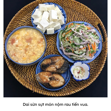
Dai sừn sựt món nộm rau tiến vua.