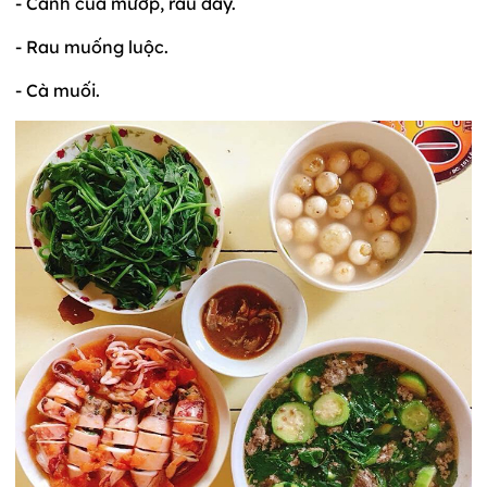
- Canh cua mướp, rau đay.
- Rau muống luộc.
- Cà muối.