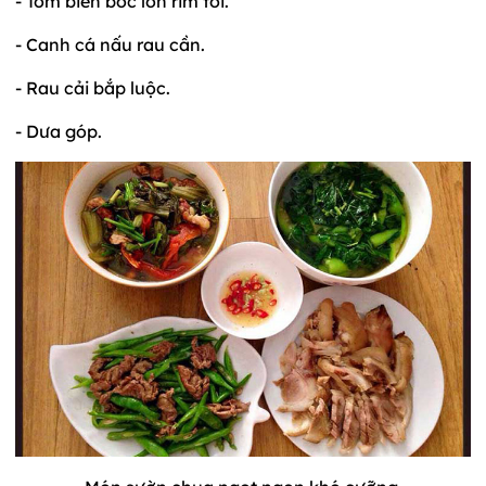
- Tôm biển bóc lõn rim tỏi.
- Canh cá nấu rau cần.
- Rau cải bắp luộc.
- Dưa góp.