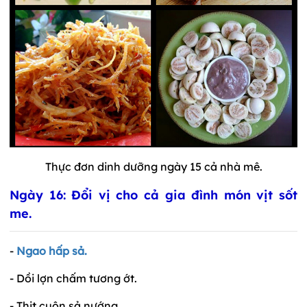
Thực đơn dinh dưỡng ngày 15 cả nhà mê.
Ngày 16: Đổi vị cho cả gia đình món vịt sốt
me.
-
Ngao hấp sả.
- Dồi lợn chấm tương ớt.
- Thịt cuộn sả nướng.