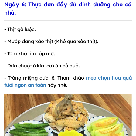
Ngày 6: Thực đơn đầy đủ dinh dưỡng cho cả
nhà.
- Thịt gà luộc.
- Mướp đắng xào thịt (Khổ qua xào thịt).
- Tôm khô rim tóp mỡ.
- Dưa chuột (dưa leo) ăn cả quả.
- Tráng miệng dưa lê. Tham khảo
mẹo chọn hoa quả
tươi ngon an toàn
này nhé.