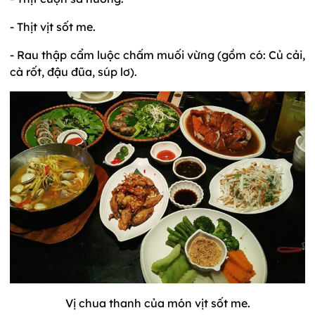
- Thịt vịt sốt me.
- Rau thập cẩm luộc chấm muối vừng (gồm có: Củ cải,
cà rốt, đậu đũa, súp lơ).
Vị chua thanh của món vịt sốt me.