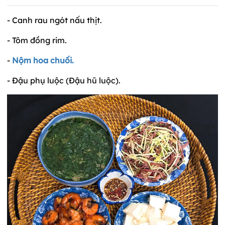
- Canh rau ngót nấu thịt.
- Tôm đồng rim.
-
Nộm hoa chuối.
- Đậu phụ luộc (Đậu hũ luộc).