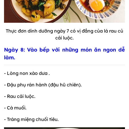
Thực đơn dinh dưỡng ngày 7 có vị đắng của lá rau củ
cải luộc.
Ngày 8: Vào bếp với những món ăn ngon dễ
làm.
- Lòng non xào dưa .
- Đậu phụ rán hành (đậu hũ chiên).
- Rau cải luộc.
- Cà muối.
- Tráng miệng chuối tiêu.