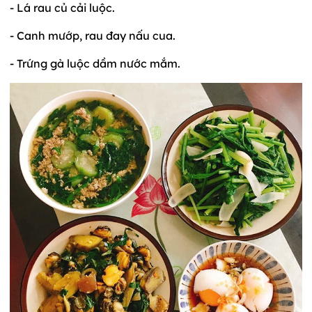
- Lá rau củ cải luộc.
- Canh mướp, rau đay nấu cua.
- Trứng gà luộc dầm nước mắm.