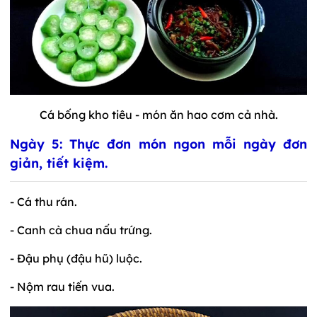
Cá bống kho tiêu - món ăn hao cơm cả nhà.
Ngày 5: Thực đơn món ngon mỗi ngày đơn
giản, tiết kiệm.
- Cá thu rán.
- Canh cà chua nấu trứng.
- Đậu phụ (đậu hũ) luộc.
- Nộm rau tiến vua.