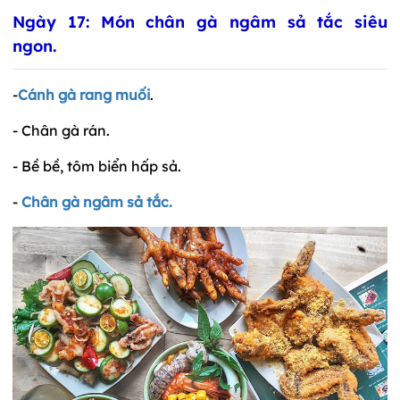
Ngày 17: Món chân gà ngâm sả tắc siêu
ngon.
-
Cánh gà rang muối
.
- Chân gà rán.
- Bề bề, tôm biển hấp sả.
-
Chân gà ngâm sả tắc.