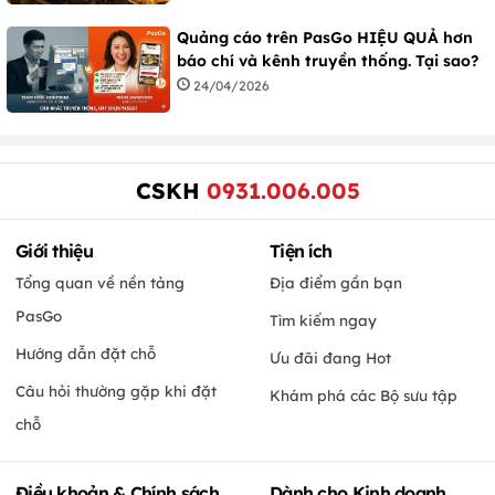
Quảng cáo trên PasGo HIỆU QUẢ hơn
báo chí và kênh truyền thống. Tại sao?
24/04/2026
CSKH
0931.006.005
Giới thiệu
Tiện ích
Tổng quan về nền tảng
Địa điểm gần bạn
PasGo
Tìm kiếm ngay
Hướng dẫn đặt chỗ
Ưu đãi đang Hot
Câu hỏi thường gặp khi đặt
Khám phá các Bộ sưu tập
chỗ
Điều khoản & Chính sách
Dành cho Kinh doanh