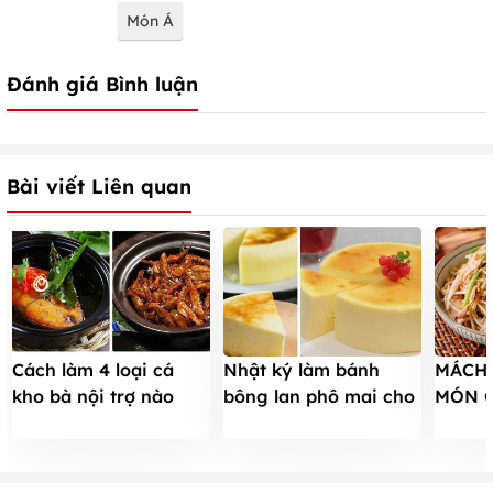
Món Á
Đánh giá Bình luận
Bài viết Liên quan
Cách làm 4 loại cá
Nhật ký làm bánh
MÁCH 
kho bà nội trợ nào
bông lan phô mai cho
MÓN G
cũng cần biết
cô nàng vụng về
VÀ NẤ
CHO G