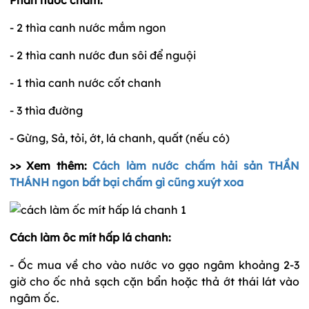
- 2 thìa canh nước mắm ngon
- 2 thìa canh nước đun sôi để nguội
- 1 thìa canh nước cốt chanh
- 3 thìa đường
- Gừng, Sả, tỏi, ớt, lá chanh, quất (nếu có)
>> Xem thêm:
Cách làm nước chấm hải sản THẦN
THÁNH ngon bất bại chấm gì cũng xuýt xoa
Cách làm ôc mít hấp lá chanh:
- Ốc mua về cho vào nước vo gạo ngâm khoảng 2-3
giờ cho ốc nhả sạch cặn bẩn hoặc thả ớt thái lát vào
ngâm ốc.