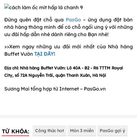
Đừng quên đặt chỗ qua
PasGo
– ứng dụng đặt bàn
nhà hàng thông minh để có chỗ ngối ưng ý với những
ưu đãi hấp dẫn nhé dành riêng cho Bạn nhé!
>>Xem ngay những ưu đãi mới nhất của Nhà hàng
Buffet Vườn
TẠI ĐÂY!
Địa chỉ:
Nhà hàng Buffet Vườn: Lô 40A - B2 - R6 TTTM Royal
City, số 72A Nguyễn Trãi, quận Thanh Xuân, Hà Nội
Sương Mai tổng hợp từ Internet – PasGo.vn
TỪ KHÓA:
Công thức hot
Món 3 miền
PasGo gợi ý