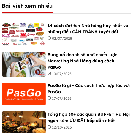
Bài viết xem nhiều
14 cách đặt tên Nhà hàng hay nhất và
những điều CẦN TRÁNH tuyệt đối
02/07/2025
Bùng nổ doanh số nhờ chiến lược
Marketing Nhà Hàng đúng cách -
PasGo
10/07/2025
PasGo là gì - Các cách thức hợp tác với
PasGo
17/07/2026
Tổng hợp 30+ các quán BUFFET Hà Nội
ngon kèm ƯU ĐÃI hấp dẫn nhất
12/10/2025