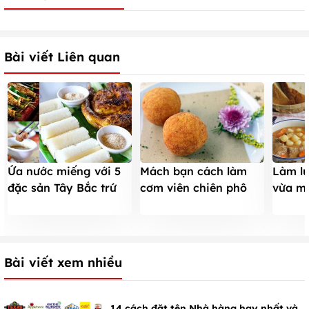
Bài viết Liên quan
Ứa nước miếng với 5
Mách bạn cách làm
Làm lư
đặc sản Tây Bắc trứ
cơm viên chiên phô
vừa m
danh
mai thơm ngậy
món m
Bài viết xem nhiều
14 cách đặt tên Nhà hàng hay nhất và