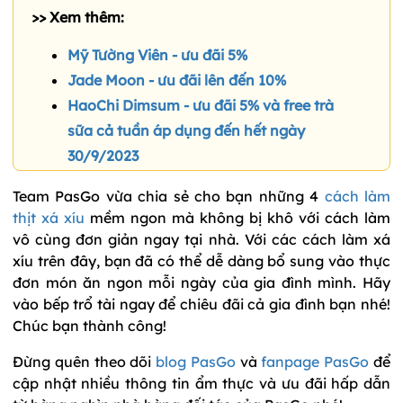
>> Xem thêm:
Mỹ Tường Viên - ưu đãi 5%
Jade Moon - ưu đãi lên đến 10%
HaoChi Dimsum - ưu đãi 5% và free trà
sữa cả tuần áp dụng đến hết ngày
30/9/2023
Team PasGo vừa chia sẻ cho bạn những 4
cách làm
thịt xá xíu
mềm ngon mà không bị khô với cách làm
vô cùng đơn giản ngay tại nhà. Với các cách làm xá
xíu trên đây, bạn đã có thể dễ dàng bổ sung vào thực
đơn món ăn ngon mỗi ngày của gia đình mình. Hãy
vào bếp trổ tài ngay để chiêu đãi cả gia đình bạn nhé!
Chúc bạn thành công!
Đừng quên theo dõi
blog PasGo
và
fanpage PasGo
để
cập nhật nhiều thông tin ẩm thực và ưu đãi hấp dẫn