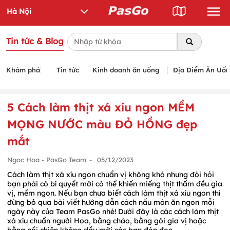
Tin tức & Blog
Khám phá
Tin tức
Kinh doanh ăn uống
Địa Điểm Ăn Uố
5 Cách làm thịt xá xíu ngon MỀM
MỌNG NƯỚC màu ĐỎ HỒNG đẹp
mắt
Ngoc Hoa - PasGo Team
-
05/12/2023
Cách làm thịt xá xíu ngon chuẩn vị không khó nhưng đòi hỏi
bạn phải có bí quyết mới có thể khiến miếng thịt thấm đều gia
vị, mềm ngon. Nếu bạn chưa biết cách làm thịt xá xíu ngon thì
đừng bỏ qua bài viết hướng dẫn cách nấu món ăn ngon mỗi
ngày này của Team PasGo nhé! Dưới đây là các cách làm thịt
xá xíu chuẩn người Hoa, bằng chảo, bằng gói gia vị hoặc
bằng nồi chiên không dầu mời các bạn đón đọc.