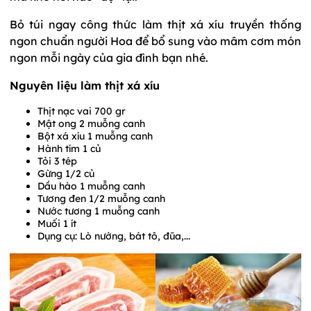
Bỏ túi ngay công thức làm thịt xá xíu truyền thống
ngon chuẩn người Hoa để bổ sung vào mâm cơm món
ngon mỗi ngày của gia đình bạn nhé.
Nguyên liệu làm thịt xá xíu
Thịt nạc vai 700 gr
Mật ong 2 muỗng canh
Bột xá xíu 1 muỗng canh
Hành tím 1 củ
Tỏi 3 tép
Gừng 1/2 củ
Dầu hào 1 muỗng canh
Tương đen 1/2 muỗng canh
Nước tương 1 muỗng canh
Muối 1 ít
Dụng cụ: Lò nướng, bát tô, đũa,...