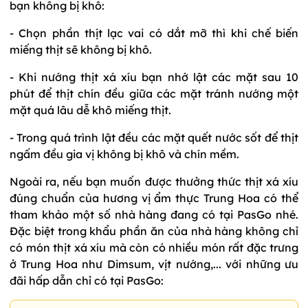
bạn không bị khô:
- Chọn phần thịt lạc vai có dắt mỡ thì khi chế biến
miếng thịt sẽ không bị khô.
- Khi nướng thịt xá xíu bạn nhớ lật các mặt sau 10
phút để thịt chín đều giữa các mặt tránh nướng một
mặt quá lâu dễ khô miếng thịt.
- Trong quá trình lật đều các mặt quết nước sốt để thịt
ngấm đều gia vị không bị khô và chín mềm.
Ngoài ra, nếu bạn muốn được thưởng thức thịt xá xíu
đúng chuẩn của hương vị ẩm thực Trung Hoa có thể
tham khảo một số nhà hàng đang có tại PasGo nhé.
Đặc biệt trong khẩu phần ăn của nhà hàng không chỉ
có món thịt xá xíu mà còn có nhiều món rất đặc trưng
ở Trung Hoa như Dimsum, vịt nướng,... với những ưu
đãi hấp dẫn chỉ có tại PasGo: