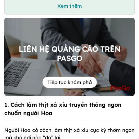
Xem thêm
LIÊN HỆ QUẢNG CÁO TRÊN
PASGO
Tiếp tục khám phá
1. Cách làm thịt xá xíu truyền thống ngon
chuẩn người Hoa
Người Hoa có cách làm thịt xá xíu cực kỳ thơm ngon
mà khó nơi nào “đọ” lại.