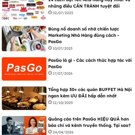
những điều CẦN TRÁNH tuyệt đối
02/07/2025
Bùng nổ doanh số nhờ chiến lược
Marketing Nhà Hàng đúng cách -
PasGo
10/07/2025
PasGo là gì - Các cách thức hợp tác với
PasGo
17/07/2026
Tổng hợp 30+ các quán BUFFET Hà Nội
ngon kèm ƯU ĐÃI hấp dẫn nhất
12/10/2025
Quảng cáo trên PasGo HIỆU QUẢ hơn
báo chí và kênh truyền thống. Tại sao?
24/04/2026