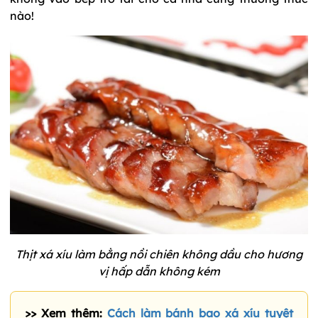
nào!
Thịt xá xíu làm bằng nồi chiên không dầu cho hương
vị hấp dẫn không kém
>> Xem thêm:
Cách làm bánh bao xá xíu tuyệt