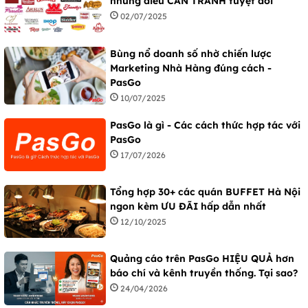
những điều CẦN TRÁNH tuyệt đối
02/07/2025
Bùng nổ doanh số nhờ chiến lược
Marketing Nhà Hàng đúng cách -
PasGo
10/07/2025
PasGo là gì - Các cách thức hợp tác với
PasGo
17/07/2026
Tổng hợp 30+ các quán BUFFET Hà Nội
ngon kèm ƯU ĐÃI hấp dẫn nhất
12/10/2025
Quảng cáo trên PasGo HIỆU QUẢ hơn
báo chí và kênh truyền thống. Tại sao?
24/04/2026