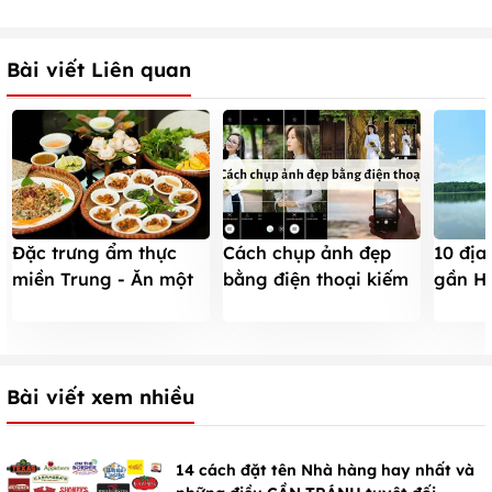
Bài viết Liên quan
Đặc trưng ẩm thực
Cách chụp ảnh đẹp
10 địa
miền Trung - Ăn một
bằng điện thoại kiếm
gần Hà
lần nhớ một đời
NGÀN LIKE như người
cho dị
nổi tiếng
Bài viết xem nhiều
14 cách đặt tên Nhà hàng hay nhất và