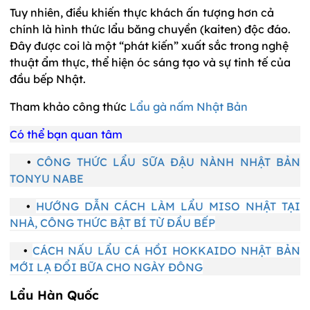
Tuy nhiên, điều khiến thực khách ấn tượng hơn cả
chính là hình thức lẩu băng chuyền (kaiten) độc đáo.
Đây được coi là một “phát kiến” xuất sắc trong nghệ
thuật ẩm thực, thể hiện óc sáng tạo và sự tinh tế của
đầu bếp Nhật.
Tham khảo công thức
Lẩu gà nấm Nhật Bản
Có thể bạn quan tâm
•
CÔNG THỨC LẨU SỮA ĐẬU NÀNH NHẬT BẢN
TONYU NABE
•
HƯỚNG DẪN CÁCH LÀM LẨU MISO NHẬT TẠI
NHÀ, CÔNG THỨC BẬT BÍ TỪ ĐẦU BẾP
•
CÁCH NẤU LẨU CÁ HỒI HOKKAIDO NHẬT BẢN
MỚI LẠ ĐỔI BỮA CHO NGÀY ĐÔNG
Lẩu Hàn Quốc