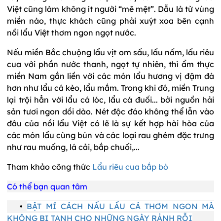
Việt cũng làm không ít người “mê mệt”. Dẫu là từ vùng
miền nào, thực khách cũng phải xuýt xoa bên cạnh
nồi lẩu Việt thơm ngon ngọt nước.
Nếu miền Bắc chuộng lẩu vịt om sấu, lẩu nấm, lẩu riêu
cua với phần nước thanh, ngọt tự nhiên, thì ẩm thực
miền Nam gắn liền với các món lẩu hương vị đậm đà
hơn như lẩu cá kèo, lẩu mắm. Trong khi đó, miền Trung
lại trội hẳn với lẩu cá lóc, lẩu cá đuối... bởi nguồn hải
sản tươi ngon dồi dào. Nét độc đáo không thể lẫn vào
đâu của nồi lẩu Việt có lẽ là sự kết hợp hài hòa của
các món lẩu cùng bún và các loại rau ghém đặc trưng
như rau muống, lá cải, bắp chuối,...
Tham khảo công thức
Lẩu riêu cua bắp bò
Có thể bạn quan tâm
•
BẬT MÍ CÁCH NẤU LẨU CÁ THƠM NGON MÀ
KHÔNG BỊ TANH CHO NHỮNG NGÀY RẢNH RỖI