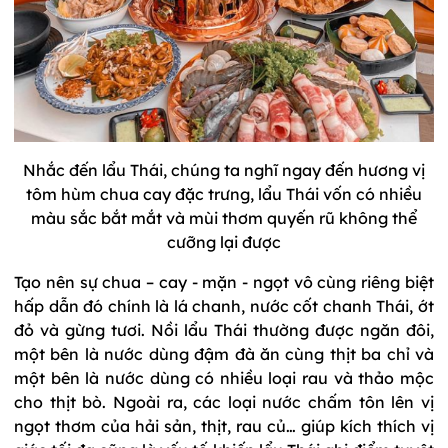
Nhắc đến lẩu Thái, chúng ta nghĩ ngay đến hương vị
tôm hùm chua cay đặc trưng, lẩu Thái vốn có nhiều
màu sắc bắt mắt và mùi thơm quyến rũ không thể
cưỡng lại được
Tạo nên sự chua – cay - mặn - ngọt vô cùng riêng biệt
hấp dẫn đó chính là lá chanh, nước cốt chanh Thái, ớt
đỏ và gừng tươi. Nồi lẩu Thái thường được ngăn đôi,
một bên là nước dùng đậm đà ăn cùng thịt ba chỉ và
một bên là nước dùng có nhiều loại rau và thảo mộc
cho thịt bò. Ngoài ra, các loại nước chấm tôn lên vị
ngọt thơm của hải sản, thịt, rau củ… giúp kích thích vị