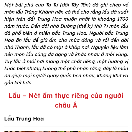
Một bài phú của Tả Tư (đời Tây Tấn) đã ghi chép về
món lẩu Trùng Khánh nên có thể cho rằng lẩu đã xuất
hiện trên đất Trung Hoa muộn nhất là khoảng 1700
năm trước. Đến đời nhà Đường (thế kỷ thứ 7) món lẩu
đã phổ biến ở miền bắc Trung Hoa. Người bắc Trung
Hoa ăn lẩu để giữ ấm cho mùa đông và rồi đến đời
nhà Thanh, lẩu đã có mặt ở khắp nơi. Nguyên liệu làm
nên món lẩu cũng đa dạng và khác nhau ở mỗi vùng.
Tuy lẩu ở mỗi nơi mang một chất riêng, một hương vị
khác biệt nhưng không thể phủ nhận rằng, đây là món
ăn giúp mọi người quây quần bên nhau, khăng khít và
gắn kết hơn.
Lẩu – Nét ẩm thực riêng của người
châu Á
Lẩu Trung Hoa