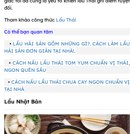
giác tối đa cũng là yếu tố khiến lẩu Thái ghi điểm tuyệt
đối.
Tham khảo công thức
Lẩu Thái
Có thể bạn quan tâm
•
LẨU HẢI SẢN GỒM NHỮNG GÌ?. CÁCH LÀM LẨU
HẢI SẢN ĐƠN GIẢN TẠI NHÀ!.
•
CÁCH NẤU LẨU THÁI TOM YUM CHUẨN VỊ THÁI,
NGON QUÊN SẦU
•
CÁCH NẤU LẨU THÁI CHUA CAY NGON CHUẨN VỊ
TẠI NHÀ
Lẩu Nhật Bản