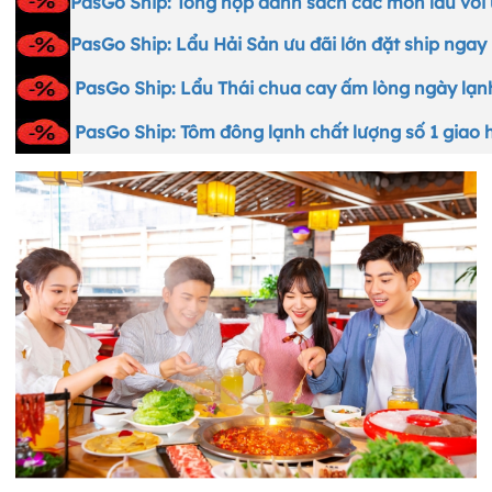
PasGo Ship: Tổng hợp danh sách các món lẩu với
PasGo Ship: Lẩu Hải Sản ưu đãi lớn đặt ship nga
PasGo Ship: Lẩu Thái chua cay ấm lòng ngày lạn
PasGo Ship: Tôm đông lạnh chất lượng số 1 giao 