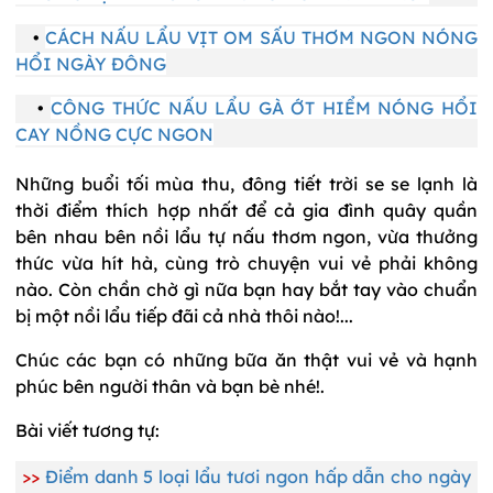
•
CÁCH NẤU LẨU VỊT OM SẤU THƠM NGON NÓNG
HỔI NGÀY ĐÔNG
•
CÔNG THỨC NẤU LẨU GÀ ỚT HIỂM NÓNG HỔI
CAY NỒNG CỰC NGON
Những buổi tối mùa thu, đông tiết trời se se lạnh là
thời điểm thích hợp nhất để cả gia đình quây quần
bên nhau bên nồi lẩu tự nấu thơm ngon, vừa thưởng
thức vừa hít hà, cùng trò chuyện vui vẻ phải không
nào. Còn chần chờ gì nữa bạn hay bắt tay vào chuẩn
bị một nồi lẩu tiếp đãi cả nhà thôi nào!...
Chúc các bạn có những bữa ăn thật vui vẻ và hạnh
phúc bên người thân và bạn bè nhé!.
Bài viết tương tự:
>>
Điểm danh 5 loại lẩu tươi ngon hấp dẫn cho ngày