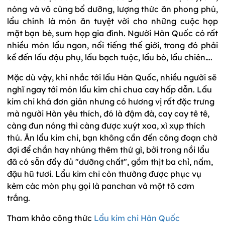
nóng và vô cùng bổ dưỡng, lượng thức ăn phong phú,
lẩu chính là món ăn tuyệt vời cho những cuộc họp
mặt bạn bè, sum họp gia đình. Người Hàn Quốc có rất
nhiều món lẩu ngon, nổi tiếng thế giới, trong đó phải
kể đến lẩu đậu phụ, lẩu bạch tuộc, lẩu bò, lẩu chiên….
Mặc dù vậy, khi nhắc tới lẩu Hàn Quốc, nhiều người sẽ
nghĩ ngay tới món lẩu kim chi chua cay hấp dẫn. Lẩu
kim chi khá đơn giản nhưng có hương vị rất đặc trưng
mà người Hàn yêu thích, đó là đậm đà, cay cay tê tê,
càng đun nóng thì càng được xuýt xoa, xì xụp thích
thú. Ăn lẩu kim chi, bạn không cần đến công đoạn chờ
đợi để chần hay nhúng thêm thứ gì, bởi trong nồi lẩu
đã có sẵn đầy đủ "dưỡng chất", gồm thịt ba chỉ, nấm,
đậu hũ tươi. Lẩu kim chi còn thường được phục vụ
kèm các món phụ gọi là panchan và một tô cơm
trắng.
Tham khảo công thức
Lẩu kim chi Hàn Quốc