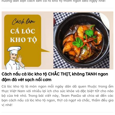
hướng dẫn bạn cách làm cá rô kho tộ thơm ngon béo ngậy nhé!
Cách nấu cá lóc kho tộ CHẮC THỊT, không TANH ngon
đậm đà vét sạch nồi cơm
Cá lóc kho tộ là món ngon mỗi ngày dân dã quen thuộc trong ẩm
thực Việt Nam với nhiều lợi ích cho sức khỏe và đặc biệt tốt cho não
bộ của trẻ nhỏ. Trong bài viết này, Team PasGo sẽ chia sẻ đến các
bạn cách nấu cá lóc kho tộ ngon, thịt cá ngọt và chắc, thấm đều gia
vị nhé!