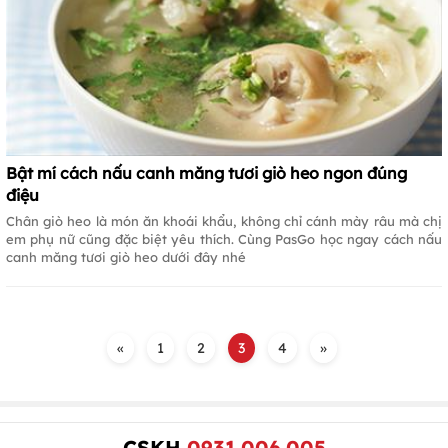
Bật mí cách nấu canh măng tươi giò heo ngon đúng
điệu
Chân giò heo là món ăn khoái khẩu, không chỉ cánh mày râu mà chị
em phụ nữ cũng đặc biệt yêu thích. Cùng PasGo học ngay cách nấu
canh măng tươi giò heo dưới đây nhé
«
1
2
3
4
»
CSKH
0931.006.005