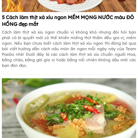
5 Cách làm thịt xá xíu ngon MỀM MỌNG NƯỚC màu ĐỎ
HỒNG đẹp mắt
Cách làm thịt xá xíu ngon chuẩn vị không khó nhưng đòi hỏi bạn
phải có bí quyết mới có thể khiến miếng thịt thấm đều gia vị, mềm
ngon. Nếu bạn chưa biết cách làm thịt xá xíu ngon thì đừng bỏ qua
bài viết hướng dẫn cách nấu món ăn ngon mỗi ngày này của Team
PasGo nhé! Dưới đây là các cách làm thịt xá xíu chuẩn người Hoa,
bằng chảo, bằng gói gia vị hoặc bằng nồi chiên không dầu mời các
bạn đón đọc.