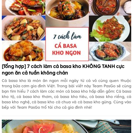
[Tổng hợp] 7 cách làm cá basa kho KHÔNG TANH cực
ngon ăn cả tuần không chán
Cá basa kho là món ăn ngon mỗi ngày từ cá vô cùng quen thuộc
trong bữa cơm gia đình Việt. Trong bài viết này Team PasGo sẽ cùng
bạn tìm hiểu 7 cách làm các món cá basa kho hấp dẫn gồm: Cá basa
kho tộ, cá basa kho thơm, cá basa kho tiêu, cá basa kho riềng, cá
basa kho nghệ, cá basa kho cà chua và cá basa kho gừng. Cùng vào
bếp với Team PasGo trổ tài cho cả gia đình nhé!