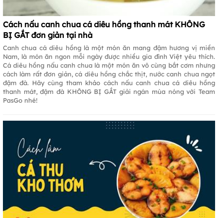
Cách nấu canh chua cá diêu hồng thanh mát KHÔNG
BỊ GẮT đơn giản tại nhà
Canh chua cá diêu hồng là một món ăn mang đậm hương vị miền
Nam, là món ăn ngon mỗi ngày được nhiều gia đình Việt yêu thích.
Cá diêu hồng nấu canh chua là một món ăn vô cùng bắt cơm nhưng
cách làm rất đơn giản, cá diêu hồng chắc thịt, nước canh chua ngọt
đậm đà. Hãy cùng tham khảo cách nấu canh chua cá diêu hồng
thanh mát, đậm đà KHÔNG BỊ GẮT giải ngán mùa nóng với Team
PasGo nhé!