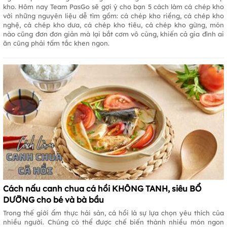
kho. Hôm nay Team PasGo sẽ gợi ý cho bạn 5 cách làm cá chép kho
với những nguyên liệu dễ tìm gồm: cá chép kho riềng, cá chép kho
nghệ, cá chép kho dưa, cá chép kho tiêu, cá chép kho gừng, món
nào cũng đơn đơn giản mà lại bắt cơm vô cùng, khiến cả gia đình ai
ăn cũng phải tấm tắc khen ngon.
Cách nấu canh chua cá hồi KHÔNG TANH, siêu BỔ
DƯỠNG cho bé và bà bầu
Trong thế giới ẩm thực hải sản, cá hồi là sự lựa chọn yêu thích của
nhiều người. Chúng có thể được chế biến thành nhiều món ngon