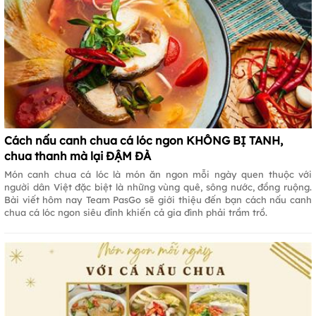
Cách nấu canh chua cá lóc ngon KHÔNG BỊ TANH,
chua thanh mà lại ĐẬM ĐÀ
Món canh chua cá lóc là món ăn ngon mỗi ngày quen thuộc với
người dân Việt đặc biệt là những vùng quê, sông nước, đồng ruộng.
Bài viết hôm nay Team PasGo sẽ giới thiệu đến bạn cách nấu canh
chua cá lóc ngon siêu đỉnh khiến cả gia đình phải trầm trồ.