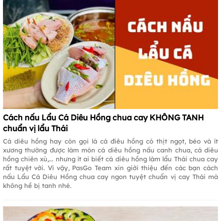
Cách nấu Lẩu Cá Diêu Hồng chua cay KHÔNG TANH
chuẩn vị lẩu Thái
Cá diêu hồng hay còn gọi là cá điêu hồng có thịt ngọt, béo và ít
xương thường được làm món cá diêu hồng nấu canh chua, cá diêu
hồng chiên xù,... nhưng ít ai biết cá diêu hồng làm lẩu Thái chua cay
rất tuyệt vời. Vì vậy, PasGo Team xin giới thiệu đến các bạn cách
nấu Lẩu Cá Diêu Hồng chua cay ngon tuyệt chuẩn vị cay Thái mà
không hề bị tanh nhé.