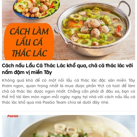
Cách nấu Lẩu Cá Thác Lác khổ qua, chả cá thác lác với
nấm đậm vị miền Tây
Không quá khó để có một nồi lẩu cá thác lác đặc sản miền Tây
thơm ngon, quan trọng nhất là mua được phần thịt cá tươi để làm
chả cá thác lác được ngon nhất. Chẳng cần phải đi đâu xa, bạn có
thể trổ tài làm món ngon mỗi ngày ngay tại nhà với cách nấu lẩu cá
thác lác khổ qua mà PasGo Team chia sẻ dưới đây nhé.