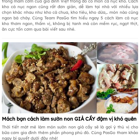
trong mâm cơm của gia đình Việt trong đó có món cá nục kho. Cách
kho cá nục ngon cũng rất đơn giản, dễ làm tại nhà với nhiều lựa
chọn khác nhau như kho cà chua, kho tiêu, kho dứa,.. món nào cũng
ngon bá cháy. Cùng Team PasGo tìm hiểu ngay 5 cách làm cá nục
kho thơm ngon, thấm vị, không bị tanh mà còn mềm rục, ngọt thịt,
ăn cực tốn cơm qua bài viết sau nhé.
Mách bạn cách làm sườn non GIẢ CẦY đậm vị khó quên
Thời tiết mát mẻ làm món sườn non giả cầy sẽ là gợi ý thú vị cho
bữa cơm gia đình thêm phần phong phú đó. Cùng PasGo tham khảo
ngay bí quyết dưới đây nhé!