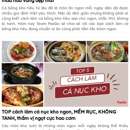
màu nâu vàng đẹp mắt
Cá bống kho tiêu từ lâu đã là món ăn ngon mỗi ngày dân dã được
nhiều gia đình Việt yêu thích. Mặc dù đơn giản nhưng không phải ai
cũng biết cách làm cá bống kho tiêu sao cho ngon, chắc thịt, không
bị tanh. Hôm nay Team PasGo sẽ chia sẻ với các bạn cách làm cá
bống kho tiêu đúng chuẩn ai ăn cũng phải tấm tắc khen ngon.
TOP cách làm cá nục kho ngon, MỀM RỤC, KHÔNG
TANH, thấm vị ngọt cực hao cơm
Các món kho luôn là những món ngon mỗi ngày không thể thiếu