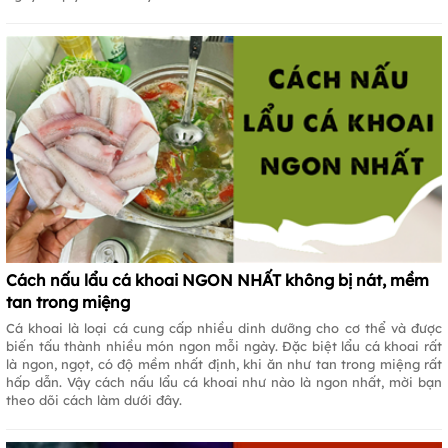
Cách nấu lẩu cá khoai NGON NHẤT không bị nát, mềm
tan trong miệng
Cá khoai là loại cá cung cấp nhiều dinh dưỡng cho cơ thể và được
biến tấu thành nhiều món ngon mỗi ngày. Đặc biệt lẩu cá khoai rất
là ngon, ngọt, có độ mềm nhất định, khi ăn như tan trong miệng rất
hấp dẫn. Vậy cách nấu lẩu cá khoai như nào là ngon nhất, mời bạn
theo dõi cách làm dưới đây.