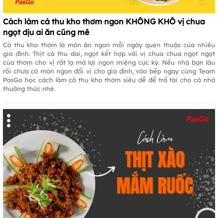
Cách làm cá thu kho thơm ngon KHÔNG KHÔ vị chua
ngọt dịu ai ăn cũng mê
Cá thu kho thơm là món ăn ngon mỗi ngày quen thuộc của nhiều
gia đình. Thịt cá thu dai, ngọt kết hợp với vị chua chua ngọt ngọt
của thơm cho vị rất lạ mà lại ngon miệng cực kỳ. Nếu nhà bạn lâu
rồi chưa có món ngon đổi vị cho gia đình, vào bếp ngay cùng Team
PasGo học cách làm cá thu kho thơm siêu dễ để trổ tài cho cả nhà
thưởng thức nhé.