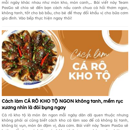
mỗi ngày khác nhau như món kho, món canh,... Bài viết này Team
PasGo sẽ chia sẻ đến bạn cách nấu canh chua cá hồi thơm ngon,
không tanh, tốt cho bà bầu, cho bé để thay đổi khẩu vị cho bữa cơm
gia đình. Vào bếp thực hiện ngay thôi!
Cách làm CÁ RÔ KHO TỘ NGON không tanh, mềm rục
xương nhìn là đói bụng ngay
Cá rô kho tộ là món ăn ngon mỗi ngày dân dã quen thuộc nhưng
không phải ai cũng biết cách kho cá làm sao để cá không bị tanh,
không bị vụn, món ăn đậm vị, đưa cơm. Bài viết này Team PasGo sẽ