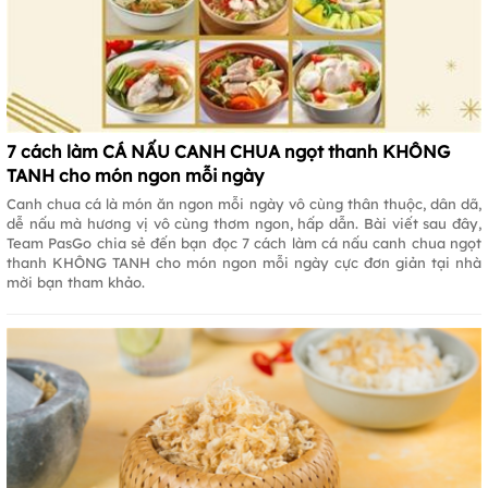
7 cách làm CÁ NẤU CANH CHUA ngọt thanh KHÔNG
TANH cho món ngon mỗi ngày
Canh chua cá là món ăn ngon mỗi ngày vô cùng thân thuộc, dân dã,
dễ nấu mà hương vị vô cùng thơm ngon, hấp dẫn. Bài viết sau đây,
Team PasGo chia sẻ đến bạn đọc 7 cách làm cá nấu canh chua ngọt
thanh KHÔNG TANH cho món ngon mỗi ngày cực đơn giản tại nhà
mời bạn tham khảo.