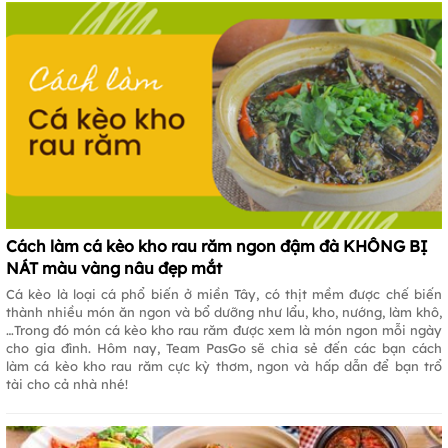
Cách làm cá kèo kho rau răm ngon đậm đà KHÔNG BỊ
NÁT màu vàng nâu đẹp mắt
Cá kèo là loại cá phổ biến ở miền Tây, có thịt mềm được chế biến
thành nhiều món ăn ngon và bổ dưỡng như lẩu, kho, nướng, làm khô,
…Trong đó món cá kèo kho rau răm được xem là món ngon mỗi ngày
cho gia đình. Hôm nay, Team PasGo sẽ chia sẻ đến các bạn cách
làm cá kèo kho rau răm cực kỳ thơm, ngon và hấp dẫn để bạn trổ
tài cho cả nhà nhé!