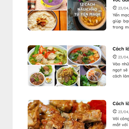
23/04
Yến mạc
giúp bạ
trong m
giúp cho
Cách l
23/04
Vào nhữ
ngọt sẽ
cách là
được că
chiêu đã
Cách l
23/04
Với côn
mắt với