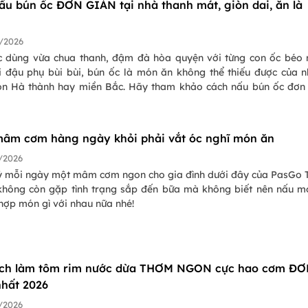
ấu bún ốc ĐƠN GIẢN tại nhà thanh mát, giòn dai, ăn là
/2026
c dùng vừa chua thanh, đậm đà hòa quyện với từng con ốc béo
i đậu phụ bùi bùi, bún ốc là món ăn không thể thiếu được của 
on Hà thành hay miền Bắc. Hãy tham khảo cách nấu bún ốc đơn
i nhà để thực hiện được một món ăn thơm ngon đúng điệu nhé!
mâm cơm hàng ngày khỏi phải vắt óc nghĩ món ăn
/2026
 ý mỗi ngày một mâm cơm ngon cho gia đình dưới đây của PasGo 
không còn gặp tình trạng sắp đến bữa mà không biết nên nấu m
hợp món gì với nhau nữa nhé!
ch làm tôm rim nước dừa THƠM NGON cực hao cơm Đ
hất 2026
/2026