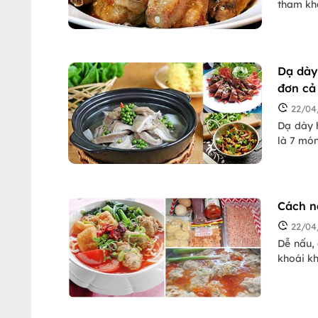
tham kh
Dạ dày
đơn cả
22/04
Dạ dày 
là 7 mó
Cách n
22/04
Dễ nấu,
khoái kh