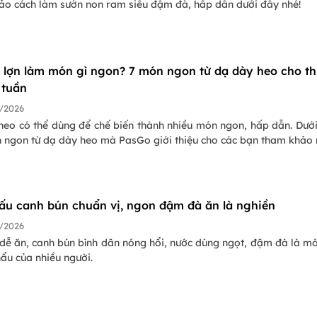
ảo cách làm sườn non ram siêu đậm đà, hấp dẫn dưới đây nhé!
 lợn làm món gì ngon? 7 món ngon từ dạ dày heo cho t
 tuần
/2026
heo có thể dùng để chế biến thành nhiều món ngon, hấp dẫn. Dướ
n ngon từ dạ dày heo mà PasGo giới thiệu cho các bạn tham khảo 
ấu canh bún chuẩn vị, ngon đậm đà ăn là nghiền
/2026
 dễ ăn, canh bún bình dân nóng hổi, nước dùng ngọt, đậm đà là m
ẩu của nhiều người.