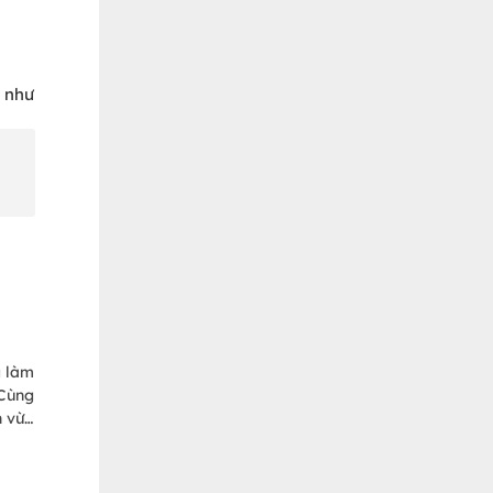
n như
g làm
 Cùng
n vừa