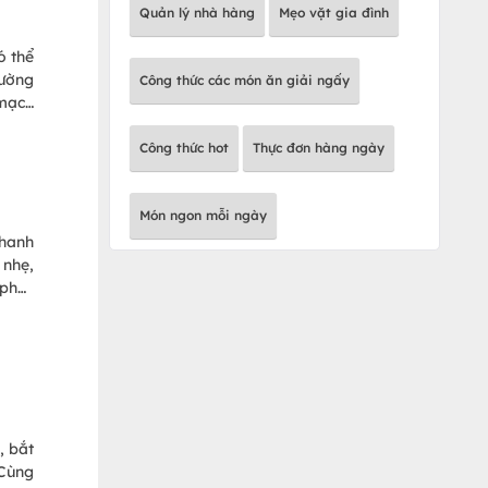
Quản lý nhà hàng
Mẹo vặt gia đình
ó thể
ường
Công thức các món ăn giải ngấy
 mạch
Công thức hot
Thực đơn hàng ngày
Món ngon mỗi ngày
thanh
 nhẹ,
 phục
ày và
, bắt
 Cùng