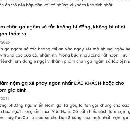
n ăn trở nên hấp dẫn với cả những vị khách khó tính nhất.
àm chân gà ngâm sả tắc không bị đắng, không bị nhớt
gon thấm vị
/2026
n gà ngâm sả tắc không chỉ ăn vào ngày Tết mà những ngày h
y trong các bữa cỗ, nhâm nhi trong bữa nhậu cũng rất ngon. Tuy 
hiều chị em đang e ngại vì thành phẩm chân gà ngâm sả tắc bị nh
ừng lo, hôm nay PasGo Team sẽ chia sẻ cho bạn cách làm ch
 ớt không bị đắng, bị nhớt ăn siêu ngon, đậm đà ngấm vị nhé!
 làm nộm gà xé phay ngon nhất ĐÃI KHÁCH hoặc cho
m gia đình
/2026
ong phương ngữ miền Nam gọi là gỏi, là tên gọi chung cho cá
n chua ngọt trong ẩm thực Việt Nam. Có rất nhiều cách làm nộm 
ôm nay PasGo sẽ chia sẻ cho bạn 3 công thức mới nhất, nộm gà
uẩn vị nhất nhân dịp có khách ghé nhà chơi hoặc thay đổi bữa ă
ình nhé.