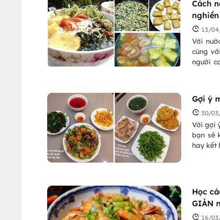
Cách n
nghiền
13/04
Với nướ
cùng vớ
người c
ngay tạ
Gợi ý 
30/03
Với gợi
bạn sẽ 
hay kết 
Học cá
GIẢN n
16/03