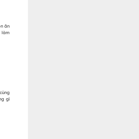
ón ăn
h làm
 cùng
ng gì