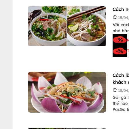
Cách n
15/04
Với các
nhà hàn
T
Cách l
khách 
15/04
Gỏi gà 
thế nào
PasGo t
dinh dư