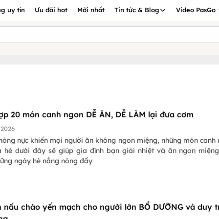
g uy tín
Ưu đãi hot
Mới nhất
Tin tức & Blog
Video PasGo
ợp 20 món canh ngon DỄ ĂN, DỄ LÀM lại đưa cơm
/2026
nóng nực khiến mọi người ăn không ngon miệng, những món canh
 hè dưới đây sẽ giúp gia đình bạn giải nhiệt và ăn ngon miện
hững ngày hè nắng nóng đấy
h nấu cháo yến mạch cho người lớn BỔ DƯỠNG và duy tr
ng