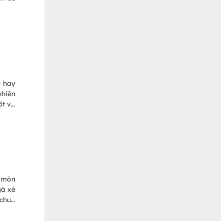
è hay
nhiên
ớt và
ân gà
c món
gà xé
 chua
n cho