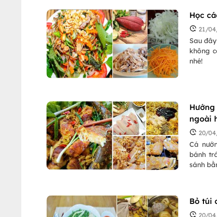
Học cá
21/04
Sau đây
không c
nhé!
Hướng 
ngoài 
20/04
Cá nướn
bánh tr
sánh bằ
Bỏ túi
20/04