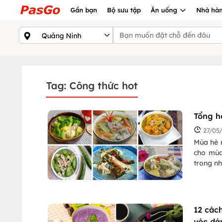
Gần bạn
Bộ sưu tập
Ăn uống
Nhà hàn
Tag: Công thức hot
Tổng h
27/05
Mùa hè 
cho mùa
trong n
12 các
vóc dá