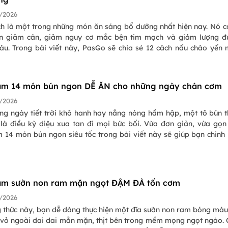
/2026
h là một trong những món ăn sáng bổ dưỡng nhất hiện nay. Nó c
n giảm cân, giảm nguy cơ mắc bện tim mạch và giảm lượng đ
áu. Trong bài viết này, PasGo sẽ chia sẻ 12 cách nấu cháo yến
 bạn có những bữa sáng thật tuyệt vời và tràn đầy năng lượng
àm 14 món bún ngon DỄ ĂN cho những ngày chán cơm
/2026
ng ngày tiết trời khô hanh hay nắng nóng hầm hập, một tô bún 
 là điều kỳ diệu xua tan đi mọi bức bối. Vừa đơn giản, vừa gọn
m 14 món bún ngon siêu tốc trong bài viết này sẽ giúp bạn chinh
n bếp. Cùng bắt tay thực hiện những món bún ngon khó cưỡng n
i cả gia đình!
àm sườn non ram mặn ngọt ĐẬM ĐÀ tốn cơm
/2026
g thức này, bạn dễ dàng thực hiện một đĩa sườn non ram bóng màu
 vỏ ngoài dai dai mằn mặn, thịt bên trong mềm mọng ngọt ngào.