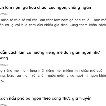
ch làm nộm gà hoa chuối cực ngon, chống ngán
/2026
 mình sẽ chia sẻ với các Bạn cách làm nộm gà hoa chuối – một m
òn xa lạ với bữa cơm của nhiều gia đình. Cùng tham khảo các
dẫn cách làm cá nướng riềng mẻ đơn giản ngon như
hàng
/2026
g riềng mẻ thơm lừng mùi riềng mẻ, miếng thịt chắc mà cuộn
áng, bún, rau thơm rồi chấm nước mắm chua ngọt thì ngon khô
ng.
 cách nấu phở bò ngon theo công thức gia truyền
/2026