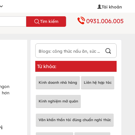
Tài khoản
0931.006.005
Tìm kiếm
Từ khóa:
Kinh doanh nhà hàng
Liên hệ hợp tác
 ngon
g hơn
Kinh nghiệm mở quán
Văn khấn thần tài đúng chuẩn nghi thức
ì