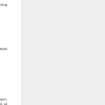
 công
thỉnh
ngon,
ển sẽ