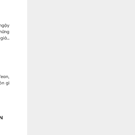
 ngậy
những
 giản
Tean,
ón gì
ƠN