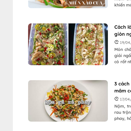
khiến mó
Cách l
giòn n
19/04
Món châ
giải ngấ
có rất n
đắng. Đ
ngâm sả
3 cách
mâm cơ
17/04
Nộm, tr
rau trộ
phay, h
ngọt ch
cả gia đ