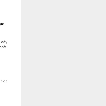
hực
i đây
nhé!
ón ăn