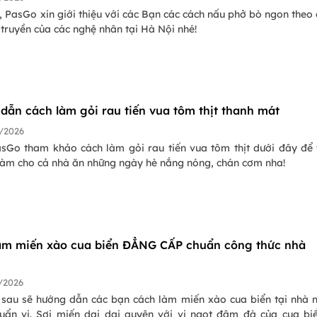
 PasGo xin giới thiệu với các Bạn các cách nấu phở bò ngon theo
 truyền của các nghệ nhân tại Hà Nội nhé!
dẫn cách làm gỏi rau tiến vua tôm thịt thanh mát
/2026
sGo tham khảo cách làm gỏi rau tiến vua tôm thịt dưới đây để 
làm cho cả nhà ăn những ngày hè nắng nóng, chán cơm nha!
àm miến xào cua biển ĐẲNG CẤP chuẩn công thức nhà
/2026
t sau sẽ hướng dẫn các bạn cách làm miến xào cua biển tại nhà 
ẩn vị. Sợi miến dai dai quyện với vị ngọt đậm đà của cua bi