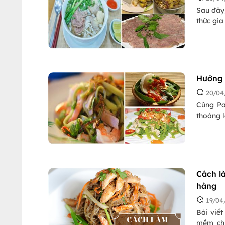
Sau đây,
thức gia
Hướng 
20/04
Cùng Pa
thoảng 
Cách l
hàng
19/04
Bài viế
mềm chu