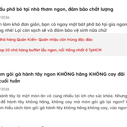
ấu phở bò tại nhà thơm ngon, đảm bảo chất lượng
/2026
h làm khá đơn giản, bạn có ngay một bát phở bò tại gia ngo
g nhé! Lại còn sạch sẽ và đảm bảo vệ sinh nữa chứ!
Nhà hàng Quán Kiến- Quán nhậu côn trùng độc đáo
op 10 nhà hàng buffet lẩu ngon, nổi tiếng nhất ở TpHCM
àm gỏi gà hành tây ngon KHÔNG hăng KHÔNG cay đãi
cuối tuần
/2026
hành tây là một món ăn vô cùng nhiều lợi ích cho sức khỏe. Nhưn
 để hành tây không hăng, không cay mà món gỏi gà lại ngon?
ìm hiểu cách làm gỏi gà hành tây không hăng không cay, vừa ngo
ỡng này nhé.