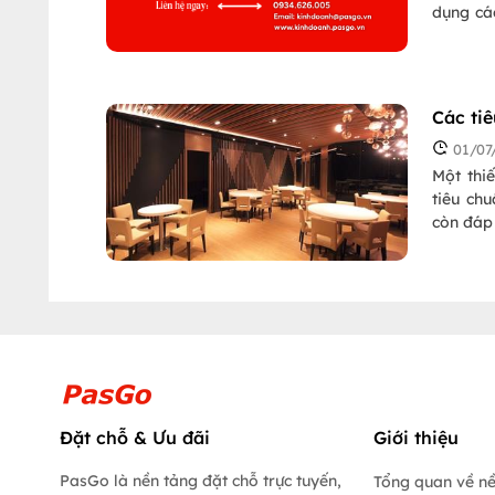
dụng cá
quảng b
quảng c
tiết và đ
Các ti
01/07
Một thi
tiêu ch
còn đáp 
Đặt chỗ & Ưu đãi
Giới thiệu
PasGo là nền tảng đặt chỗ trực tuyến,
Tổng quan về n