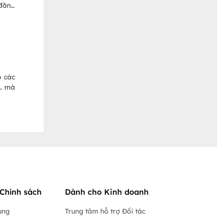
 đăng
 chạy
o chi
o các
,… mà
Chính sách
Dành cho Kinh doanh
ụng
Trung tâm hỗ trợ Đối tác