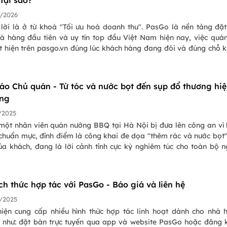
/2026
 lời là ở từ khoá "Tối ưu hoá doanh thu". PasGo là nền tảng đặ
hà hàng đầu tiên và uy tín top đầu Việt Nam hiện nay, việc quá
t hiện trên pasgo.vn đúng lúc khách hàng đang đói và đúng chỗ 
ng tìm là "điểm chạm vàng" để tăng trưởng doanh thu, lấp đầ
Hãy xem ngay những điểm chạm dưới đây nhé!
áo Chủ quán - Từ tóc và nước bọt đến sụp đổ thương hi
àng
/2025
 một nhân viên quán nướng BBQ tại Hà Nội bị đưa lên công an vì
 chuẩn mực, đỉnh điểm là công khai đe dọa "thêm rác và nước bọt
ủa khách, đang là lời cảnh tỉnh cực kỳ nghiêm túc cho toàn bộ 
g ta trong vấn đề quản lý nhân sự nhà hàng.
ch thức hợp tác với PasGo - Báo giá và liên hệ
/2025
iện cung cấp nhiều hình thức hợp tác linh hoạt dành cho nhà 
 như: đặt bàn trực tuyến qua app và website PasGo hoặc đăng 