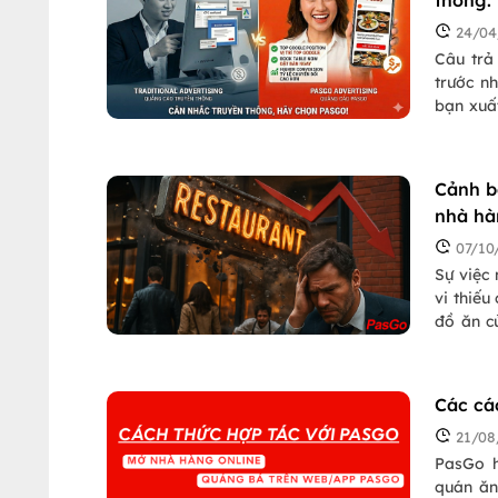
24/04
Câu trả
trước n
bạn xuấ
hàng đa
trống. 
Cảnh b
nhà h
07/10
Sự việc
vi thiếu
đồ ăn c
F&B chún
Các cá
21/08
PasGo h
quán ăn