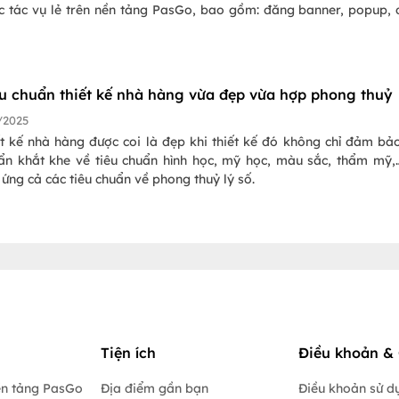
c tác vụ lẻ trên nền tảng PasGo, bao gồm: đăng banner, popup,
á trong các bài viết TOP đầu google, video PR/review hoặc
áo theo ngân sách riêng. Dưới đây là ba cách thức hợp tác PasG
ịnh giá chi phí mỗi loại.
êu chuẩn thiết kế nhà hàng vừa đẹp vừa hợp phong thuỷ
/2025
ết kế nhà hàng được coi là đẹp khi thiết kế đó không chỉ đảm bả
uẩn khắt khe về tiêu chuẩn hình học, mỹ học, màu sắc, thẩm mỹ
ứng cả các tiêu chuẩn về phong thuỷ lý số.
Tiện ích
Điều khoản & 
ền tảng PasGo
Địa điểm gần bạn
Điều khoản sử d