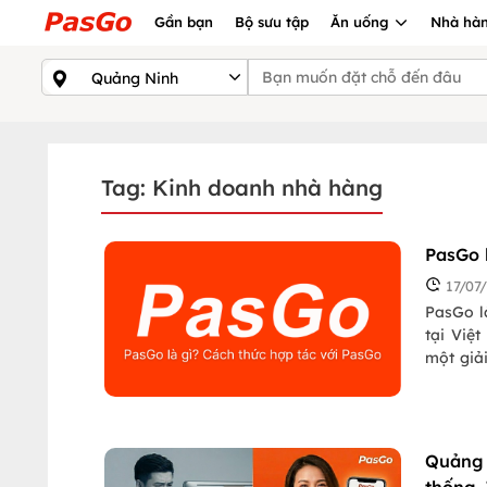
Gần bạn
Bộ sưu tập
Ăn uống
Nhà hàn
Tag: Kinh doanh nhà hàng
PasGo 
17/07
PasGo l
tại Việ
một giải
hơn 200
Nẵng, Nh
Quảng 
thống. 