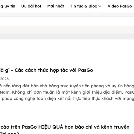
g uy tín
Ưu đãi hot
Mới nhất
Tin tức & Blog
Video PasGo
là gì - Các cách thức hợp tác với PasGo
/2026
à nền tảng đặt bàn nhà hàng trực tuyến tiên phong và uy tín hàn
t Nam. Không chỉ đơn thuần là một kênh giới thiệu địa điểm, Pas
 pháp công nghệ toàn diện kết nối trực tiếp thực khách với mạng
0+ nhà hàng trung và cao cấp trên toàn quốc (Hà Nội, TP.HC
a Trang, Đà Lạt, và nhiều thành phố du lịch nổi tiếng khắp Việt 
cáo trên PasGo HIỆU QUẢ hơn báo chí và kênh truyền
Tại sao?