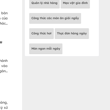
Quản lý nhà hàng
Mẹo vặt gia đình
t bàn
n của
Công thức các món ăn giải ngấy
khách
y chỗ
Công thức hot
Thực đơn hàng ngày
ệu
Món ngon mỗi ngày
 hành
" vào
ngành
hàng,
ký sử