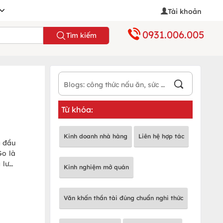
Tài khoản
0931.006.005
Tìm kiếm
Từ khóa:
Kinh doanh nhà hàng
Liên hệ hợp tác
g đầu
Go là
 lưới
Kinh nghiệm mở quán
M, Đà
Nam
Văn khấn thần tài đúng chuẩn nghi thức