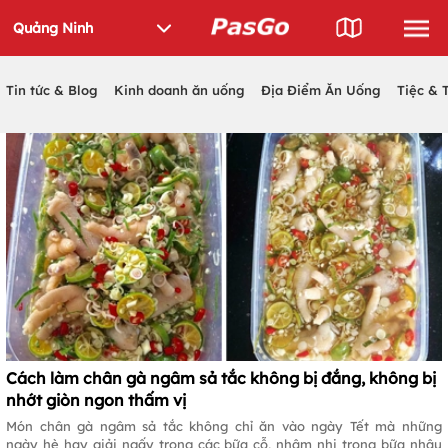
Tin tức & Blog
Kinh doanh ăn uống
Địa Điểm Ăn Uống
Tiệc & 
Cách làm chân gà ngâm sả tắc không bị đắng, không bị
nhớt giòn ngon thấm vị
Món chân gà ngâm sả tắc không chỉ ăn vào ngày Tết mà những
ngày hè hay giải ngấy trong các bữa cỗ, nhâm nhi trong bữa nhậu