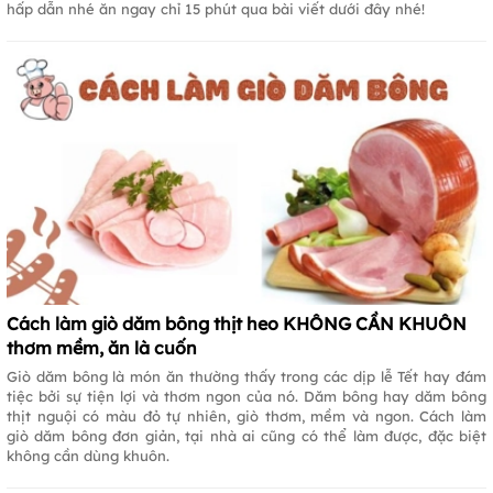
hấp dẫn nhé ăn ngay chỉ 15 phút qua bài viết dưới đây nhé!
Cách làm giò dăm bông thịt heo KHÔNG CẦN KHUÔN
thơm mềm, ăn là cuốn
Giò dăm bông là món ăn thường thấy trong các dịp lễ Tết hay đám
tiệc bởi sự tiện lợi và thơm ngon của nó. Dăm bông hay dăm bông
thịt nguội có màu đỏ tự nhiên, giò thơm, mềm và ngon. Cách làm
giò dăm bông đơn giản, tại nhà ai cũng có thể làm được, đặc biệt
không cần dùng khuôn.