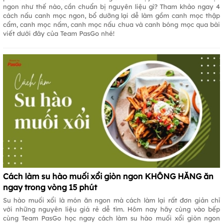
ngon như thế nào, cần chuẩn bị nguyên liệu gì? Tham khảo ngay 4
cách nấu canh mọc ngon, bổ dưỡng lại dễ làm gồm canh mọc thập
cẩm, canh mọc nấm, canh mọc nấu chua và canh bóng mọc qua bài
viết dưới đây của Team PasGo nhé!
Cách làm su hào muối xổi giòn ngon KHÔNG HĂNG ăn
ngay trong vòng 15 phút
Su hào muối xổi là món ăn ngon mà cách làm lại rất đơn giản chỉ
với những nguyên liệu giá rẻ dễ tìm. Hôm nay hãy cùng vào bếp
cùng Team PasGo học ngay cách làm su hào muối xổi giòn ngon