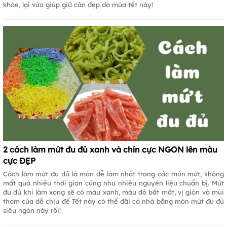
khỏe, lại vừa giúp giữ cân đẹp da mùa tết này!
2 cách làm mứt đu đủ xanh và chín cực NGON lên màu
cực ĐẸP
Cách làm mứt đu đủ là món dễ làm nhất trong các món mứt, không
mất quá nhiều thời gian cũng như nhiều nguyên liệu chuẩn bị. Mứt
đu đủ khi làm xong sẽ có màu xanh, màu đỏ bắt mắt, vị giòn và mùi
thơm của dễ chịu để Tết này có thể đãi cả nhà bằng món mứt đu đủ
siêu ngon này rồi!