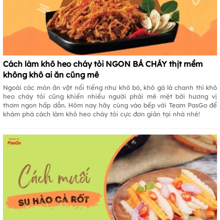
Cách làm khô heo cháy tỏi NGON BÁ CHÁY thịt mềm
không khô ai ăn cũng mê
Ngoài các món ăn vặt nổi tiếng như khô bò, khô gà lá chanh thì khô
heo cháy tỏi cũng khiến nhiều người phải mê mệt bởi hương vị
thơm ngon hấp dẫn. Hôm nay hãy cùng vào bếp với Team PasGo để
khám phá cách làm khô heo cháy tỏi cực đơn giản tại nhà nhé!