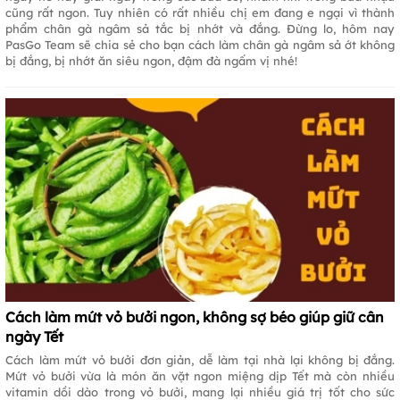
cũng rất ngon. Tuy nhiên có rất nhiều chị em đang e ngại vì thành
phẩm chân gà ngâm sả tắc bị nhớt và đắng. Đừng lo, hôm nay
PasGo Team sẽ chia sẻ cho bạn cách làm chân gà ngâm sả ớt không
bị đắng, bị nhớt ăn siêu ngon, đậm đà ngấm vị nhé!
Cách làm mứt vỏ bưởi ngon, không sợ béo giúp giữ cân
ngày Tết
Cách làm mứt vỏ bưởi đơn giản, dễ làm tại nhà lại không bị đắng.
Mứt vỏ bưởi vừa là món ăn vặt ngon miệng dịp Tết mà còn nhiều
vitamin dồi dào trong vỏ bưởi, mang lại nhiều giá trị tốt cho sức