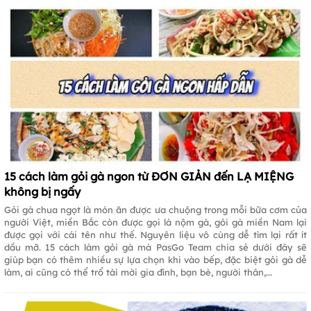
15 cách làm gỏi gà ngon từ ĐƠN GIẢN đến LẠ MIỆNG
không bị ngấy
Gỏi gà chua ngọt là món ăn được ưa chuộng trong mỗi bữa cơm của
người Việt, miền Bắc còn được gọi là nộm gà, gỏi gà miền Nam lại
được gọi với cái tên như thế. Nguyên liệu vô cùng dễ tìm lại rất ít
dầu mỡ. 15 cách làm gỏi gà mà PasGo Team chia sẻ dưới đây sẽ
giúp bạn có thêm nhiều sự lựa chọn khi vào bếp, đặc biệt gỏi gà dễ
làm, ai cũng có thể trổ tài mời gia đình, bạn bè, người thân,...