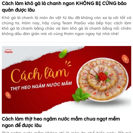
Cách làm khô gà lá chanh ngon KHÔNG BỊ CỨNG bảo
quản được lâu
Khô gà lá chanh là món ăn vặt từ lâu đã không còn xa lạ với tất cả
chúng ta. Hôm nay, hãy cùng Team PasGo vào bếp học cách làm
khô gà lá chanh bằng chảo và làm khô gà lá chanh bằng nồi chiên
không dầu đơn giản mà vô cùng thơm ngon ngay tại nhà nhé!
Cách làm thịt heo ngâm nước mắm chua ngọt mềm
ngon để được lâu
Thịt ngâm nước mắm không chỉ là món ăn phổ biến ngày Tết mà