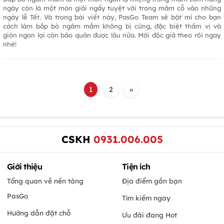
ngày còn là một món giải ngấy tuyệt vời trong mâm cỗ vào những
ngày lễ Tết. Và trong bài viết này, PasGo Team sẽ bật mí cho bạn
cách làm bắp bò ngâm mắm không bị cứng, đặc biệt thấm vị và
giòn ngon lại còn bảo quản được lâu nữa. Mời độc giả theo rõi ngay
nhé!
1
2
»
CSKH
0931.006.005
Giới thiệu
Tiện ích
Tổng quan về nền tảng
Địa điểm gần bạn
PasGo
Tìm kiếm ngay
Hướng dẫn đặt chỗ
Ưu đãi đang Hot