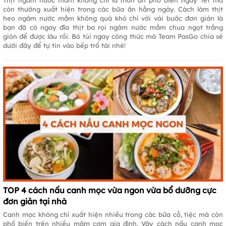
còn thường xuất hiện trong các bữa ăn hằng ngày. Cách làm thịt
heo ngâm nước mắm không quá khó chỉ với vài bước đơn giản là
bạn đã có ngay đĩa thịt ba rọi ngâm nước mắm chua ngọt trắng
giòn để được lâu rồi. Bỏ túi ngay công thức mà Team PasGo chia sẻ
dưới đây để tự tin vào bếp trổ tài nhé!
TOP 4 cách nấu canh mọc vừa ngon vừa bổ dưỡng cực
đơn giản tại nhà
Canh mọc không chỉ xuất hiện nhiều trong các bữa cỗ, tiệc mà còn
phổ biến trên nhiều mâm cơm gia đình. Vậy cách nấu canh mọc