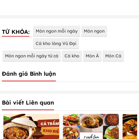
TỪ KHÓA:
Món ngon mỗi ngày
Món ngon
Cá kho làng Vũ Đại
Món ngon mỗi ngày từ cá
Cá kho
Món Á
Món Cá
Đánh giá Bình luận
Bài viết Liên quan