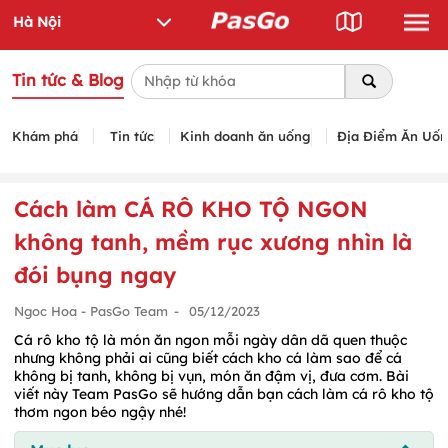
Tin tức & Blog
Khám phá
Tin tức
Kinh doanh ăn uống
Địa Điểm Ăn Uố
Cách làm CÁ RÔ KHO TỘ NGON
không tanh, mềm rục xương nhìn là
đói bụng ngay
Ngoc Hoa - PasGo Team
-
05/12/2023
Cá rô kho tộ là món ăn ngon mỗi ngày dân dã quen thuộc
nhưng không phải ai cũng biết cách kho cá làm sao để cá
không bị tanh, không bị vụn, món ăn đậm vị, đưa cơm. Bài
viết này Team PasGo sẽ hướng dẫn bạn cách làm cá rô kho tộ
thơm ngon béo ngậy nhé!