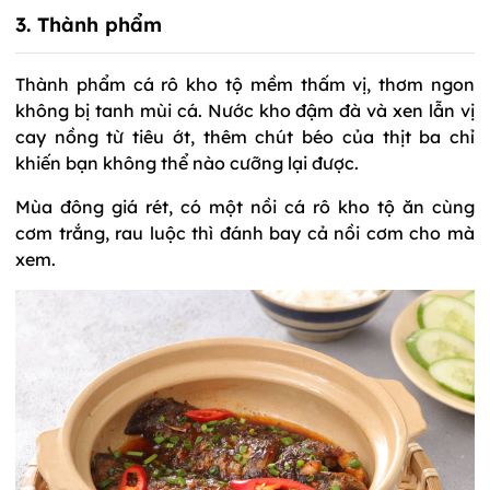
3. Thành phẩm
Thành phẩm cá rô kho tộ mềm thấm vị, thơm ngon
không bị tanh mùi cá. Nước kho đậm đà và xen lẫn vị
cay nồng từ tiêu ớt, thêm chút béo của thịt ba chỉ
khiến bạn không thể nào cưỡng lại được.
Mùa đông giá rét, có một nồi cá rô kho tộ ăn cùng
cơm trắng, rau luộc thì đánh bay cả nồi cơm cho mà
xem.