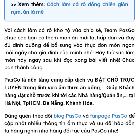
>> Xem thêm:
Cách làm cá rô đồng chiên giòn
rụm, ăn là mê
Với cách làm cá rô kho tộ vừa chia sẻ, Team PasGo
chúc các bạn có thêm món ăn mới lạ, hấp dẫn và đầy
đủ dinh dưỡng để bổ sung vào thực đơn món ngon
mỗi ngày cho gia đình của mình nhé! Hãy thử sức làm
món này ngay sau khi đọc xong bài viết nhé! Chúc
bạn thành công.
PasGo là nền tảng cung cấp dịch vụ ĐẶT CHỖ TRỰC
TUYẾN trong lĩnh vực ẩm thực ăn uống,... Giúp Khách
hàng đặt chỗ trước khi tới các Nhà hàng/Quán ăn,... tại
Hà Nội, TpHCM, Đà Nẵng, Khánh Hòa.
Đừng quên theo dõi
blog PasGo
và
fanpage PasGo
để
cập nhật nhiều thông tin ẩm thực và ưu đãi hấp dẫn
từ hàng nghìn nhà hàng đối tác của PasGo nhé!