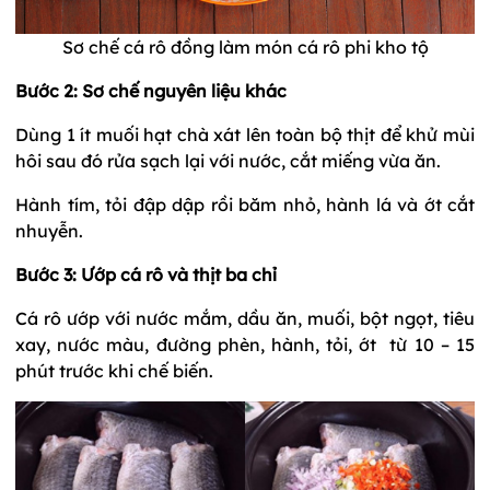
Sơ chế cá rô đồng làm món cá rô phi kho tộ
Bước 2: Sơ chế nguyên liệu khác
Dùng 1 ít muối hạt chà xát lên toàn bộ thịt để khử mùi
hôi sau đó rửa sạch lại với nước, cắt miếng vừa ăn.
Hành tím, tỏi đập dập rồi băm nhỏ, hành lá và ớt cắt
nhuyễn.
Bước 3: Ướp cá rô và thịt ba chỉ
Cá rô ướp với nước mắm, dầu ăn, muối, bột ngọt, tiêu
xay, nước màu, đường phèn, hành, tỏi, ớt từ 10 – 15
phút trước khi chế biến.