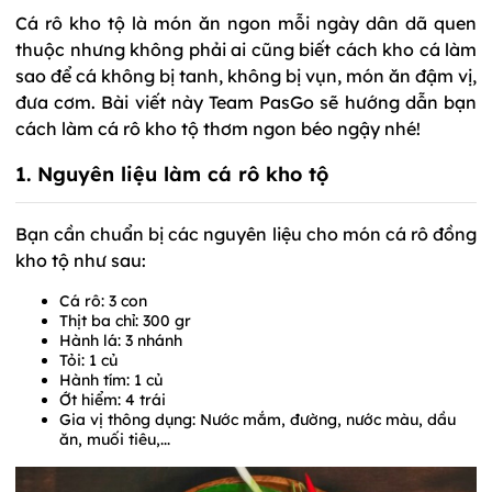
Cá rô kho tộ là món ăn ngon mỗi ngày dân dã quen
thuộc nhưng không phải ai cũng biết cách kho cá làm
sao để cá không bị tanh, không bị vụn, món ăn đậm vị,
đưa cơm. Bài viết này Team PasGo sẽ hướng dẫn bạn
cách làm cá rô kho tộ thơm ngon béo ngậy nhé!
1. Nguyên liệu làm cá rô kho tộ
Bạn cần chuẩn bị các nguyên liệu cho món cá rô đồng
kho tộ như sau:
Cá rô: 3 con
Thịt ba chỉ: 300 gr
Hành lá: 3 nhánh
Tỏi: 1 củ
Hành tím: 1 củ
Ớt hiểm: 4 trái
Gia vị thông dụng: Nước mắm, đường, nước màu, dầu
ăn, muối tiêu,...