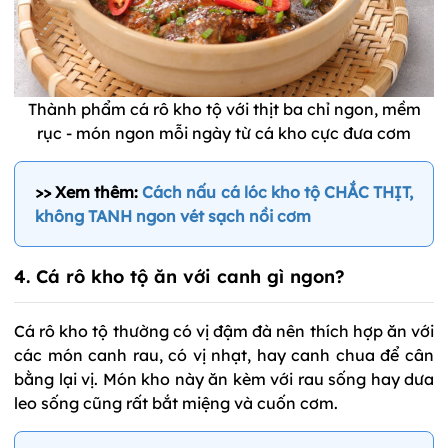
Thành phẩm cá rô kho tộ với thịt ba chỉ ngon, mềm
rục - món ngon mỗi ngày từ cá kho cực đưa cơm
>> Xem thêm:
Cách nấu cá lóc kho tộ CHẮC THỊT,
không TANH ngon vét sạch nồi cơm
4. Cá rô kho tộ ăn với canh gì ngon?
Cá rô kho tộ thường có vị đậm đà nên thích hợp ăn với
các món canh rau, có vị nhạt, hay canh chua để cân
bằng lại vị. Món kho này ăn kèm với rau sống hay dưa
leo sống cũng rất bắt miệng và cuốn cơm.