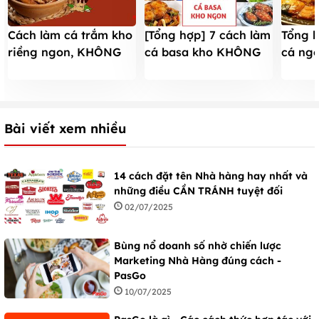
Cách làm cá trắm kho
[Tổng hợp] 7 cách làm
Tổng h
riềng ngon, KHÔNG
cá basa kho KHÔNG
cá ng
BỊ TANH, cay nồng ăn
TANH cực ngon ăn cả
không
là ghiền
tuần không chán
Bài viết xem nhiều
14 cách đặt tên Nhà hàng hay nhất và
những điều CẦN TRÁNH tuyệt đối
02/07/2025
Bùng nổ doanh số nhờ chiến lược
Marketing Nhà Hàng đúng cách -
PasGo
10/07/2025