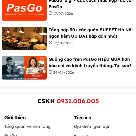
PasGo là gì - Các cách thức hợp tác với
PasGo
17/07/2026
Tổng hợp 30+ các quán BUFFET Hà Nội
ngon kèm ƯU ĐÃI hấp dẫn nhất
12/10/2025
Quảng cáo trên PasGo HIỆU QUẢ hơn
báo chí và kênh truyền thống. Tại sao?
24/04/2026
CSKH
0931.006.005
Giới thiệu
Tiện ích
Tổng quan về nền tảng
Địa điểm gần bạn
PasGo