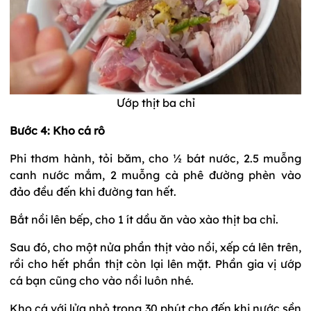
Ướp thịt ba chỉ
Bước 4: Kho cá rô
Phi thơm hành, tỏi băm, cho ½ bát nước, 2.5 muỗng
canh nước mắm, 2 muỗng cà phê đường phèn vào
đảo đều đến khi đường tan hết.
Bắt nồi lên bếp, cho 1 ít dầu ăn vào xào thịt ba chỉ.
Sau đó, cho một nửa phần thịt vào nồi, xếp cá lên trên,
rồi cho hết phần thịt còn lại lên mặt. Phần gia vị ướp
cá bạn cũng cho vào nồi luôn nhé.
Kho cá với lửa nhỏ trong 30 phút cho đến khi nước sền