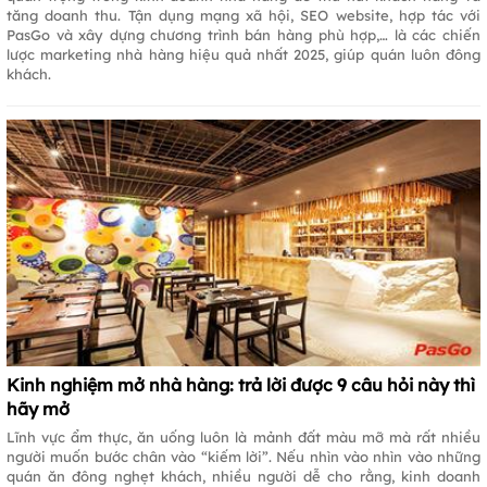
tăng doanh thu. Tận dụng mạng xã hội, SEO website, hợp tác với
PasGo và xây dựng chương trình bán hàng phù hợp,… là các chiến
lược marketing nhà hàng hiệu quả nhất 2025, giúp quán luôn đông
khách.
Kinh nghiệm mở nhà hàng: trả lời được 9 câu hỏi này thì
hãy mở
Lĩnh vực ẩm thực, ăn uống luôn là mảnh đất màu mỡ mà rất nhiều
người muốn bước chân vào “kiếm lời”. Nếu nhìn vào nhìn vào những
quán ăn đông nghẹt khách, nhiều người dễ cho rằng, kinh doanh