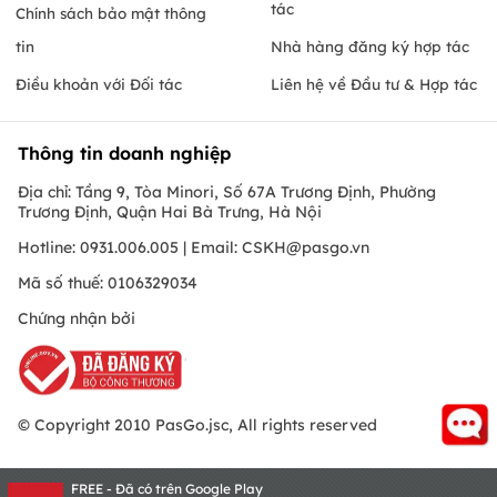
tác
Chính sách bảo mật thông
tin
Nhà hàng đăng ký hợp tác
Điều khoản với Đối tác
Liên hệ về Đầu tư & Hợp tác
Thông tin doanh nghiệp
Địa chỉ: Tầng 9, Tòa Minori, Số 67A Trương Định, Phường
Trương Định, Quận Hai Bà Trưng, Hà Nội
Hotline: 0931.006.005 | Email:
CSKH@pasgo.vn
Mã số thuế: 0106329034
Chứng nhận bởi
© Copyright 2010 PasGo.jsc, All rights reserved
FREE - Đã có trên Google Play