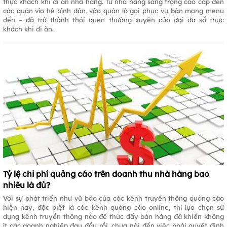
thực khách khi đi ăn nhà hàng. Từ nhà hàng sang trọng cao cấp đến
các quán vỉa hè bình dân, vào quán là gọi phục vụ bàn mang menu
đến – đã trở thành thói quen thường xuyên của đại đa số thực
khách khi đi ăn.
Tỷ lệ chi phí quảng cáo trên doanh thu nhà hàng bao
nhiêu là đủ?
Với sự phát triển như vũ bão của các kênh truyền thông quảng cáo
hiện nay, đặc biệt là các kênh quảng cáo online, thì lựa chọn sử
dụng kênh truyền thông nào để thúc đẩy bán hàng đã khiến không
ít các doanh nghiệp đau đầu rồi, chưa nói đến việc phải quyết định