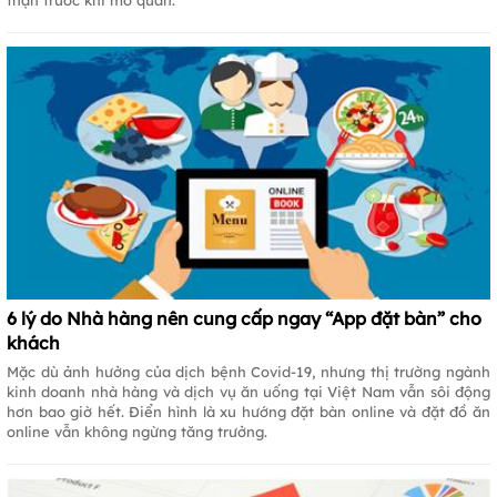
thận trước khi mở quán.
6 lý do Nhà hàng nên cung cấp ngay “App đặt bàn” cho
khách
Mặc dù ảnh hưởng của dịch bệnh Covid-19, nhưng thị trường ngành
kinh doanh nhà hàng và dịch vụ ăn uống tại Việt Nam vẫn sôi động
hơn bao giờ hết. Điển hình là xu hướng đặt bàn online và đặt đồ ăn
online vẫn không ngừng tăng trưởng.