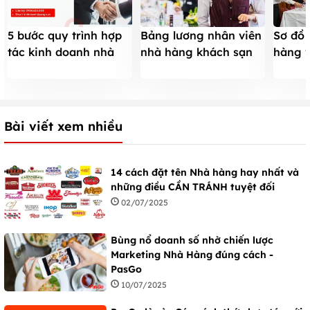
Bảng lương nhân viên
Sơ đồ 
5 bước quy trình hợp
nhà hàng khách sạn
hàng 
tác kinh doanh nhà
(tham khảo nhiều vị
lý các
hàng mới với PasGo
trí)
hàng
Bài viết xem nhiều
14 cách đặt tên Nhà hàng hay nhất và
những điều CẦN TRÁNH tuyệt đối
02/07/2025
Bùng nổ doanh số nhờ chiến lược
Marketing Nhà Hàng đúng cách -
PasGo
10/07/2025