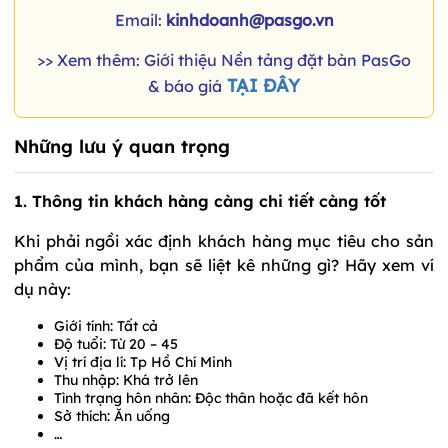
Email:
kinhdoanh@pasgo.vn
>> Xem thêm: Giới thiệu Nền tảng đặt bàn PasGo
TẠI ĐÂY
& báo giá
Những lưu ý quan trọng
1. Thông tin khách hàng càng chi tiết càng tốt
Khi phải ngồi xác định khách hàng mục tiêu cho sản
phẩm của mình, bạn sẽ liệt kê những gì? Hãy xem ví
dụ này:
Giới tính: Tất cả
Độ tuổi: Từ 20 – 45
Vị trí địa lí: Tp Hồ Chí Minh
Thu nhập: Khá trở lên
Tình trạng hôn nhân: Độc thân hoặc đã kết hôn
Sở thích: Ăn uống
…