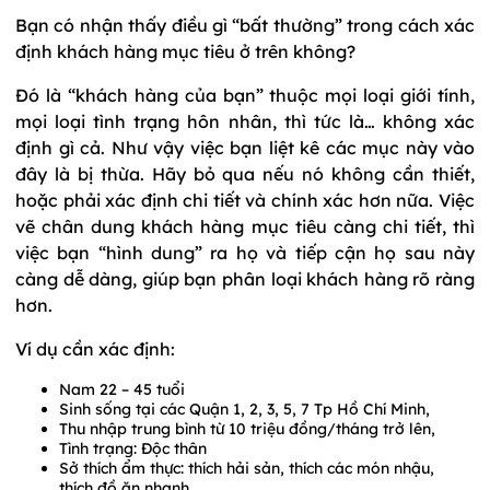
Bạn có nhận thấy điều gì “bất thường” trong cách xác
định khách hàng mục tiêu ở trên không?
Đó là “khách hàng của bạn” thuộc mọi loại giới tính,
mọi loại tình trạng hôn nhân, thì tức là… không xác
định gì cả. Như vậy việc bạn liệt kê các mục này vào
đây là bị thừa. Hãy bỏ qua nếu nó không cần thiết,
hoặc phải xác định chi tiết và chính xác hơn nữa. Việc
vẽ chân dung khách hàng mục tiêu càng chi tiết, thì
việc bạn “hình dung” ra họ và tiếp cận họ sau này
càng dễ dàng, giúp bạn phân loại khách hàng rõ ràng
hơn.
Ví dụ cần xác định:
Nam 22 – 45 tuổi
Sinh sống tại các Quận 1, 2, 3, 5, 7 Tp Hồ Chí Minh,
Thu nhập trung bình từ 10 triệu đồng/tháng trở lên,
Tình trạng: Độc thân
Sở thích ẩm thực: thích hải sản, thích các món nhậu,
thích đồ ăn nhanh