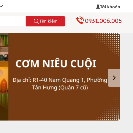
Tài khoản
0931.006.005
Tìm kiếm