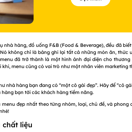
vụ nhà hàng, đồ uống F&B (Food & Beverage), đều đã biết
ó không chỉ là bảng ghi lại tất cả những món ăn, thức 
enu đã trở thành là một hình ảnh đại diện cho thương 
 khi, menu cũng có vai trò như một nhân viên marketing 
hư nhà hàng bạn đang có “một cô gái đẹp”. Hãy để “cô gái
hà hàng bạn tới các khách hàng tiềm năng.
menu đẹp nhất theo từng nhóm, loại, chủ đề, và phong 
nhé!
chất liệu