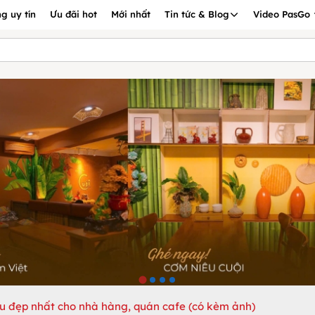
g uy tín
Ưu đãi hot
Mới nhất
Tin tức & Blog
Video PasGo
 đẹp nhất cho nhà hàng, quán cafe (có kèm ảnh)