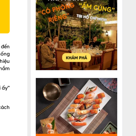
 đến
uống
hiệu
thầm
 ấy”
cách