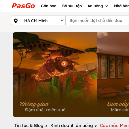
Gần bạn
Bộ sưu tập
Ăn uống
Nhà hàn
Tin tức & Blog
>
Kinh doanh ăn uống
>
Các mẫu Menu