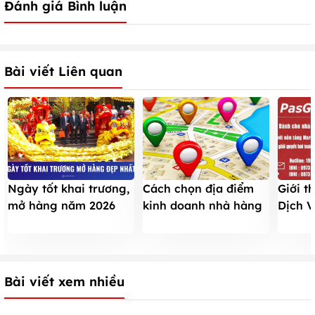
Đánh giá Bình luận
Bài viết Liên quan
Ngày tốt khai trương,
Cách chọn địa điểm
Giới t
mở hàng năm 2026
kinh doanh nhà hàng
Dịch V
theo tuổi ĐẸP NHẤT
ĐẮC ĐỊA để luôn đông
pháp t
ngày Tết
khách
hàng t
Bài viết xem nhiều