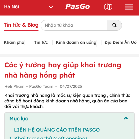
Tin tức & Blog
Khám phá
Tin tức
Kinh doanh ăn uống
Địa Điểm Ăn Uố
Các ý tưởng hay giúp khai trương
nhà hàng hồng phát
Heli Pham – PasGo Team
-
04/07/2025
Khai trương nhà hàng là mốc sự kiện quan trọng , chính thức
công bố hoạt động kinh doanh nhà hàng, quán ăn của bạn
đối với thực khách.
Mục lục
LIÊN HỆ QUẢNG CÁO TRÊN PASGO
1. Khai trương thử (soft opening)