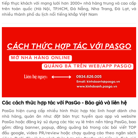
tiếp thực khách với mạng lưới hơn 2000+ nhà hàng trung và cao cấp
trên toàn quốc (Hà Nội, TP.HCM, Đà Nẵng, Nha Trang, Đà Lạt, và
nhiều thành phố du lịch nổi tiếng khắp Việt Nam
Các cách thức hợp tác với PasGo - Báo giá và liên hệ
PasGo hiện cung cấp nhiều hình thức hợp tác linh hoạt dành cho
nhà hàng, quán ăn như: đặt bàn trực tuyến qua app và website
PasGo hoặc đăng ký sử dụng các tác vụ lẻ trên nền tảng PasGo, bao
gồm: đăng banner, popup, đăng quảng bá trong các bài viết TOP
đầu google, video PR/review hoặc chạy quảng cáo theo ngân sách