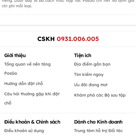
riêng. Dưới đây là ba cách thức hợp tác PasGo chi tiết và định giá
chi phí mỗi loại.
CSKH
0931.006.005
Giới thiệu
Tiện ích
Tổng quan về nền tảng
Địa điểm gần bạn
PasGo
Tìm kiếm ngay
Hướng dẫn đặt chỗ
Ưu đãi đang Hot
Câu hỏi thường gặp khi đặt
Khám phá các Bộ sưu tập
chỗ
Điều khoản & Chính sách
Dành cho Kinh doanh
Điều khoản sử dụng
Trung tâm hỗ trợ Đối tác