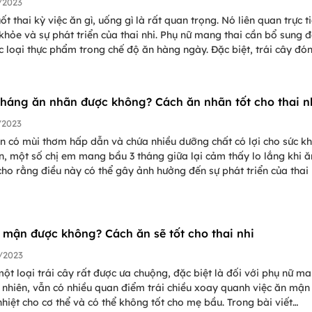
/2023
ốt thai kỳ việc ăn gì, uống gì là rất quan trọng. Nó liên quan trực t
khỏe và sự phát triển của thai nhi. Phụ nữ mang thai cần bổ sung 
 loại thực phẩm trong chế độ ăn hàng ngày. Đặc biệt, trái cây đó
quan trọng vì chúng cung cấp nhiều vi chất thiết yếu cho sự phát tri
 nhi. Vậy, bà bầu có thể ăn nhãn hay không? Hãy cùng tìm hiểu câu
g bài viết dưới đây.
tháng ăn nhãn được không? Cách ăn nhãn tốt cho thai n
/2023
n có mùi thơm hấp dẫn và chứa nhiều dưỡng chất có lợi cho sức kh
n, một số chị em mang bầu 3 tháng giữa lại cảm thấy lo lắng khi ă
cho rằng điều này có thể gây ảnh hưởng đến sự phát triển của thai 
m thưởng thức loại quả tuyệt vời này chúng ta cùng đi tìm hiểu bầu
iữa ăn nhãn được không và cách ăn an toàn nhé.
 mận được không? Cách ăn sẽ tốt cho thai nhi
/2023
ột loại trái cây rất được ưa chuộng, đặc biệt là đối với phụ nữ m
y nhiên, vẫn có nhiều quan điểm trái chiều xoay quanh việc ăn mận
nhiệt cho cơ thể và có thể không tốt cho mẹ bầu. Trong bài viết