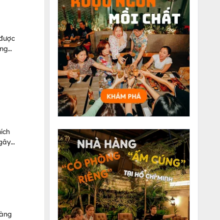
 được
ong
hích
 gây
y để
hàng