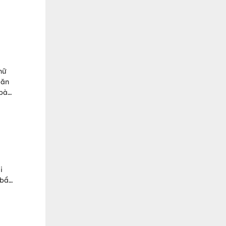
nữ
 ăn
 bà
u vị
i
 bầu
 làm