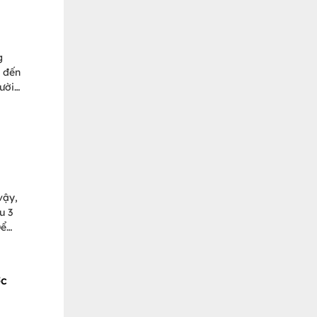
g
n đến
ười
cũng
 sảy
é!
vậy,
u 3
Để
trong
ợc