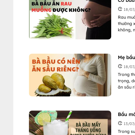
Có bầu
18/07
Rau muố
thường 
không, n
bài viết
Mẹ bầu
18/07
Trong th
trọng, d
ăn sầu 
hại gì c
bà bầu y
Bầu mấ
13/07
Trong su