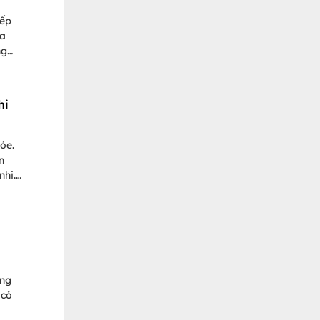
iếp
đa
ng
ển
 trả
hi
ỏe.
n
nhi.
 3
ang
 có