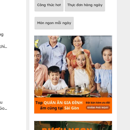
Công thức hot
Thực đơn hàng ngày
Món ngon mỗi ngày
ng
n
chỉ
uất
m
n
ấu
sGo