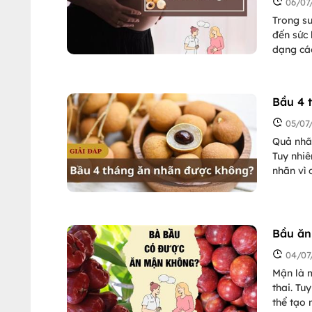
06/07
Trong su
đến sức 
dạng các
vai trò 
của thai
lời tron
Bầu 4 
05/07
Quả nhã
Tuy nhiê
nhãn vì 
Để an tâ
tháng g
Bầu ăn
04/07
Mận là m
thai. Tu
thể tạo 