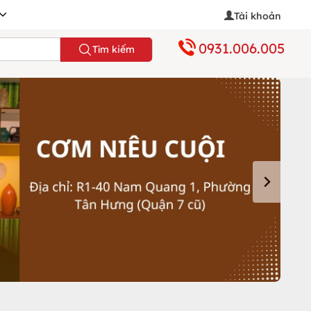
Tài khoản
0931.006.005
Tìm kiếm