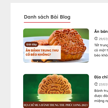
Danh sách Bài Blog
Ăn bán
29/07
Tết trun
có một t
béo khôn
hiểu câu
cách ăn 
Địa ch
27/07
Bánh tru
được đán
miệng n
tặng cho