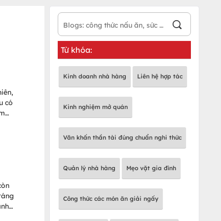
Từ khóa:
Kinh doanh nhà hàng
Liên hệ hợp tác
hiên,
u có
Kinh nghiệm mở quán
ìm
bạn
Văn khấn thần tài đúng chuẩn nghi thức
Quản lý nhà hàng
Mẹo vặt gia đình
còn
tráng
Công thức các món ăn giải ngấy
ành
hỉ