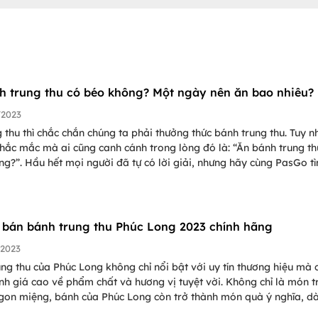
h trung thu có béo không? Một ngày nên ăn bao nhiêu?
/2023
g thu thì chắc chắn chúng ta phải thưởng thức bánh trung thu. Tuy n
hắc mắc mà ai cũng canh cánh trong lòng đó là: “Ăn bánh trung th
g?”. Hầu hết mọi người đã tự có lời giải, nhưng hãy cùng PasGo t
 trả lời chính xác nhất. Bên cạnh đó, trong bài viết sẽ chia sẻ cho 
bánh trung thu tốt cho sức khỏe và không tăng cân.
ỉ bán bánh trung thu Phúc Long 2023 chính hãng
/2023
ng thu của Phúc Long không chỉ nổi bật với uy tín thương hiệu mà 
h giá cao về phẩm chất và hương vị tuyệt vời. Không chỉ là món 
gon miệng, bánh của Phúc Long còn trở thành món quà ý nghĩa, d
 người thân và bạn bè trong dịp trung thu. Dưới đây là những địa c