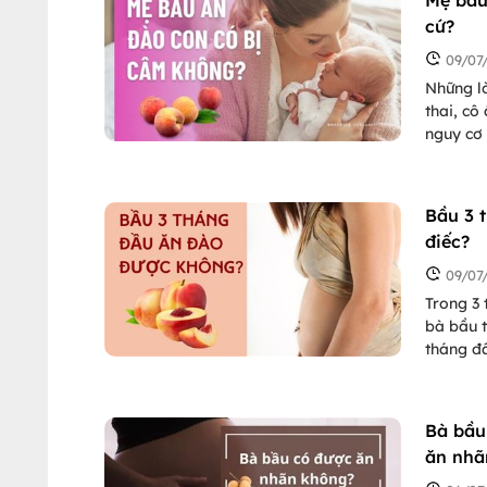
cứ?
09/07
Những l
thai, cô
nguy cơ 
còn khẳn
có thể g
thai khô
Bầu 3 
điếc?
09/07
Trong 3 
bà bầu t
tháng đ
giải đáp
bài viết
Bà bầu
ăn nhã