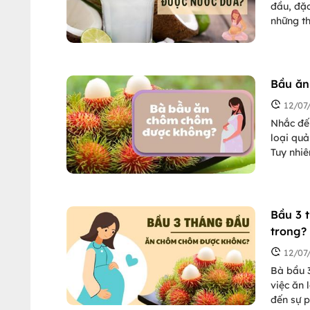
đầu, đặc
những t
nhắc đế
dừa, uốn
Bầu ăn
12/07
Nhắc đế
loại quả
Tuy nhi
không, 
này tron
Bầu 3 
trong?
12/07
Bà bầu 
việc ăn 
đến sự p