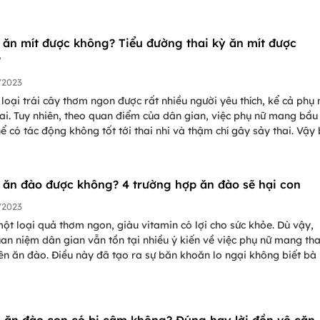
ời khuyên về quả chôm chôm có đúng với mẹ bầu không và cách
thức mà không lo tác dụng phụ.
 ăn mít được không? Tiểu đường thai kỳ ăn mít được
?
/2023
 loại trái cây thơm ngon được rất nhiều người yêu thích, kể cả phụ 
i. Tuy nhiên, theo quan điểm của dân gian, việc phụ nữ mang bầu
hể có tác động không tốt tới thai nhi và thậm chí gây sảy thai. Vậy
ít được không và nếu có, số lượng thích hợp để vừa thỏa mãn khẩ
 gây hại cho thai nhi là bao nhiêu?
 ăn đào được không? 4 trường hợp ăn đào sẽ hại con
/2023
ột loại quả thơm ngon, giàu vitamin có lợi cho sức khỏe. Dù vậy,
an niệm dân gian vẫn tồn tại nhiều ý kiến về việc phụ nữ mang tha
n ăn đào. Điều này đã tạo ra sự băn khoăn lo ngại không biết bà
được không? Bài viết sau đây PasGo sẽ cùng bạn tìm hiểu thêm để
vấn đề này.
 ăn đào con có bị câm không? Đúng hay lời đồn vô căn