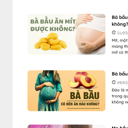
những l
thưởng 
Bà bầu
không
11/07
Mít, một
mang tha
mít có t
bầu ăn m
mà không
Bà bầu
09/07
Đào là m
trong qu
không nê
ăn đào 
sáng tỏ 
Mẹ bầu