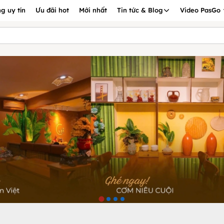
g uy tín
Ưu đãi hot
Mới nhất
Tin tức & Blog
Video PasGo