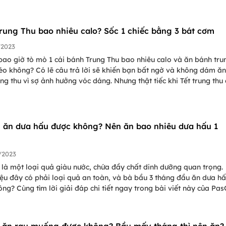
 trung thu Phúc Long 2023 chính hãng uy tín.
rung Thu bao nhiêu calo? Sốc 1 chiếc bằng 3 bát cơm
/2023
ao giờ tò mò 1 cái bánh Trung Thu bao nhiêu calo và ăn bánh tru
éo không? Có lẽ câu trả lời sẽ khiến bạn bất ngờ và không dám ă
ng thu vì sợ ảnh hưởng vóc dáng. Nhưng thật tiếc khi Tết trung thu 
duy nhất vào rằm tháng 8 và chỉ dịp này các hãng bánh mới sản x
u vị bánh khác nhau vừa ngon vừa hấp dẫn. Vậy hãy cùng PasGo tì
m bánh trung thu dẻo bao nhiêu calo, bánh trung thu thập cẩm bao
lo và các vị khác nữa. Ngoài ra, PasGo còn bật mí cho bạn cách ă
 ăn dưa hấu được không? Nên ăn bao nhiêu dưa hấu 1
 không lo thừa cân.
/2023
là một loại quả giàu nước, chứa đầy chất dinh dưỡng quan trọng.
ệu đây có phải loại quả an toàn, và bà bầu 3 tháng đầu ăn dưa h
ng? Cùng tìm lời giải đáp chi tiết ngay trong bài viết này của Pa