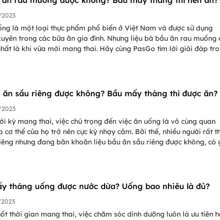
 ăn rau muống được không? Bầu mấy tháng thì nên ăn?
/2023
ng là một loại thực phẩm phổ biến ở Việt Nam và được sử dụng
xuyên trong các bữa ăn gia đình. Nhưng liệu bà bầu ăn rau muống
hất là khi vừa mới mang thai. Hãy cùng PasGo tìm lời giải đáp tr
 dưới đây nhé!
 ăn sầu riêng được không? Bầu mấy tháng thì được ăn?
/2023
ời kỳ mang thai, việc chú trọng đến việc ăn uống là vô cùng quan
o cơ thể của họ trở nên cực kỳ nhạy cảm. Bởi thế, nhiều người rất t
riêng nhưng đang băn khoăn liệu bầu ăn sầu riêng được không, có
ho thai nhi không? Hãy cùng PasGo tìm hiểu ngay trong bài viết nà
ên tâm ăn sầu riêng nhé!
y tháng uống được nước dừa? Uống bao nhiêu là đủ?
/2023
ốt thời gian mang thai, việc chăm sóc dinh dưỡng luôn là ưu tiên 