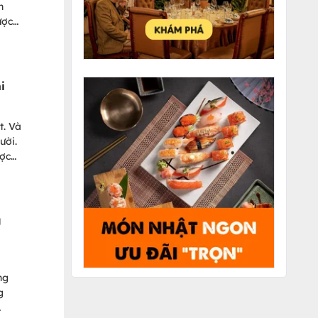
h
ược
nước
i
t. Và
ười.
ược
 mắc
g
ng
g