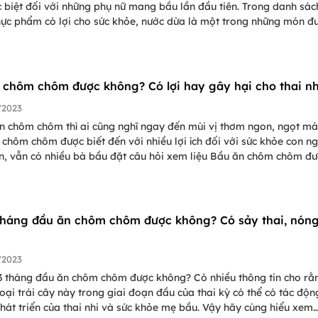
 biệt đối với những phụ nữ mang bầu lần đầu tiên. Trong danh sác
hực phẩm có lợi cho sức khỏe, nước dừa là một trong những món đ
n nhiều. Hãy cùng PasGo khám phá bà bầu mấy tháng uống được 
g bao nhiêu là đủ?
 chôm chôm được không? Có lợi hay gây hại cho thai nh
/2023
n chôm chôm thì ai cũng nghĩ ngay đến mùi vị thơm ngon, ngọt má
 chôm chôm được biết đến với nhiều lợi ích đối với sức khỏe con ng
ên, vẫn có nhiều bà bầu đặt câu hỏi xem liệu Bầu ăn chôm chôm đ
có gây hại cho bé không? Hãy cùng khám phá câu trả lời cho thắc
g bài viết dưới đây cùng PasGo nhé!
tháng đầu ăn chôm chôm được không? Có sảy thai, nón
/2023
3 tháng đầu ăn chôm chôm được không? Có nhiều thông tin cho rằ
loại trái cây này trong giai đoạn đầu của thai kỳ có thể có tác độn
hát triển của thai nhi và sức khỏe mẹ bầu. Vậy hãy cùng hiểu xem