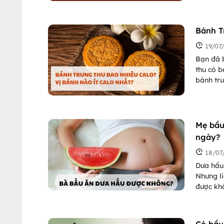
bán bánh
Bánh T
19/07
Bạn đã b
thu có b
bánh tru
diễn ra 
ra nhiề
hiểu xe
nhiêu ca
Mẹ bầu
bánh mà
ngày?
18/07
Dưa hấu 
Nhưng li
được khô
nhé!