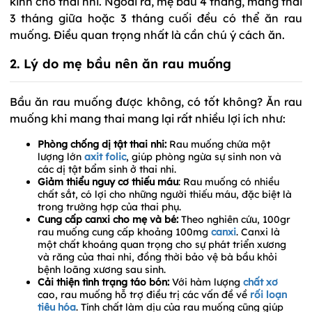
kinh cho thai nhi. Ngoài ra, mẹ bầu 4 tháng, mang thai
3 tháng giữa hoặc 3 tháng cuối đều có thể ăn rau
muống. Điều quan trọng nhất là cần chú ý cách ăn.
2. Lý do mẹ bầu nên ăn rau muống
Bầu ăn rau muống được không, có tốt không? Ăn rau
muống khi mang thai mang lại rất nhiều lợi ích như:
Phòng chống dị tật thai nhi:
Rau muống chứa một
lượng lớn
axit folic
, giúp phòng ngừa sự sinh non và
các dị tật bẩm sinh ở thai nhi.
Giảm thiểu nguy cơ thiếu máu
: Rau muống có nhiều
chất sắt, có lợi cho những người thiếu máu, đặc biệt là
trong trường hợp của thai phụ.
Cung cấp canxi cho mẹ và bé:
Theo nghiên cứu, 100gr
rau muống cung cấp khoảng 100mg
canxi
. Canxi là
một chất khoáng quan trọng cho sự phát triển xương
và răng của thai nhi, đồng thời bảo vệ bà bầu khỏi
bệnh loãng xương sau sinh.
Cải thiện tình trạng táo bón:
Với hàm lượng
chất xơ
cao, rau muống hỗ trợ điều trị các vấn đề về
rối loạn
tiêu hóa
. Tính chất làm dịu của rau muống cũng giúp