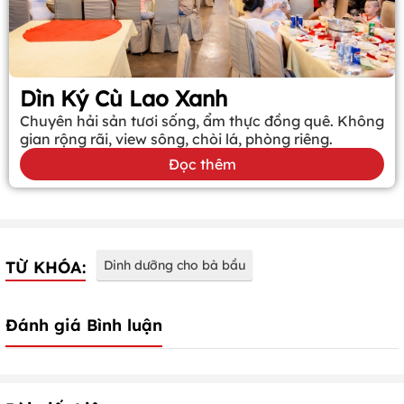
Dìn Ký Cù Lao Xanh
Chuyên hải sản tươi sống, ẩm thực đồng quê. Không
gian rộng rãi, view sông, chòi lá, phòng riêng.
Đọc thêm
TỪ KHÓA:
Dinh dưỡng cho bà bầu
Đánh giá Bình luận