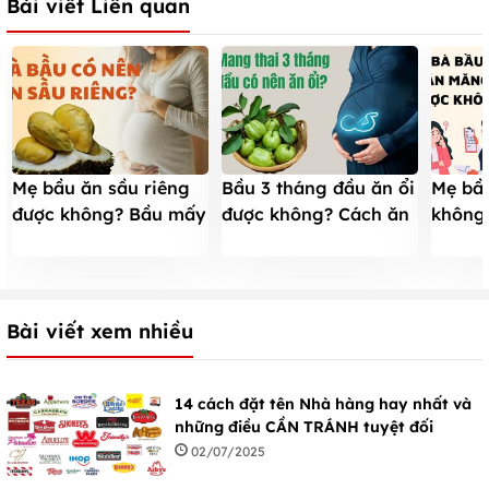
Bài viết Liên quan
Mẹ bầu ăn sầu riêng
Bầu 3 tháng đầu ăn ổi
Mẹ bầ
được không? Bầu mấy
được không? Cách ăn
không
tháng thì được ăn?
an toàn cho bé, không
độc ch
táo bón
Bài viết xem nhiều
14 cách đặt tên Nhà hàng hay nhất và
những điều CẦN TRÁNH tuyệt đối
02/07/2025