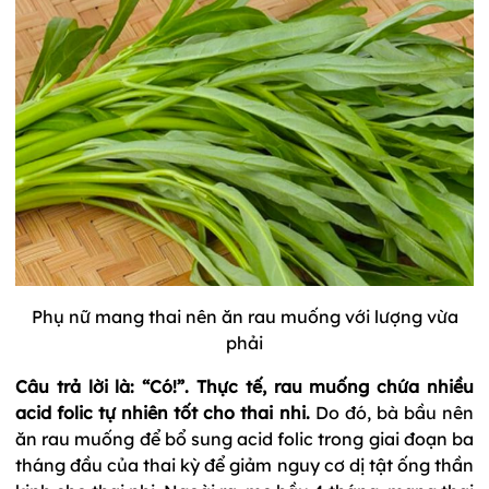
Phụ nữ mang thai nên ăn rau muống với lượng vừa
phải
Câu trả lời là: “Có!”. Thực tế, rau muống chứa nhiều
acid folic tự nhiên tốt cho thai nhi.
Do đó, bà bầu nên
ăn rau muống để bổ sung acid folic trong giai đoạn ba
tháng đầu của thai kỳ để giảm nguy cơ dị tật ống thần