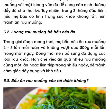
muống với một lượng vừa đủ để cung cấp dinh dưỡng
đầy đủ cho thai kỳ. Tuy nhiên, trong 3 tháng đầu tiên,
nếu mẹ bầu có tình trạng sức khỏe không tốt, nên
tránh ăn rau muống.
3.2. Lượng rau muống bà bầu nên ăn
Trong giai đoạn mang thai, mẹ bầu nên ăn rau muống
2 - 3 lần mỗi tuần và không vượt quá 300g mỗi lần
trong một ngày. Đồng thời nên bổ sung đa dạng các
loại rau khác. Hạn chế việc ăn quá nhiều rau muống
cùng một lần hoặc liên tiếp trong nhiều ngày, để tránh
cảm giác đầy bụng và khó tiêu.
3.3. Bầu ăn rau muống xào tỏi được không?