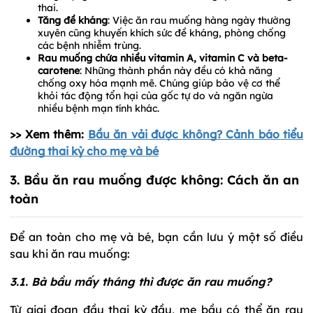
thai.
Tăng đề kháng
: Việc ăn rau muống hàng ngày thường
xuyên cũng khuyến khích sức đề kháng, phòng chống
các bệnh nhiễm trùng.
Rau muống chứa nhiều vitamin A, vitamin C và beta-
carotene
: Những thành phần này đều có khả năng
chống oxy hóa mạnh mẽ. Chúng giúp bảo vệ cơ thể
khỏi tác động tổn hại của gốc tự do và ngăn ngừa
nhiều bệnh mạn tính khác.
>> Xem thêm:
Bầu ăn vải được không? Cảnh báo tiểu
đường thai kỳ cho mẹ và bé
3. Bầu ăn rau muống được không: Cách ăn an
toàn
Để an toàn cho mẹ và bé, bạn cần lưu ý một số điều
sau khi ăn rau muống:
3.1. Bà bầu mấy tháng thì được ăn rau muống?
Từ giai đoạn đầu thai kỳ đầu, mẹ bầu có thể ăn rau