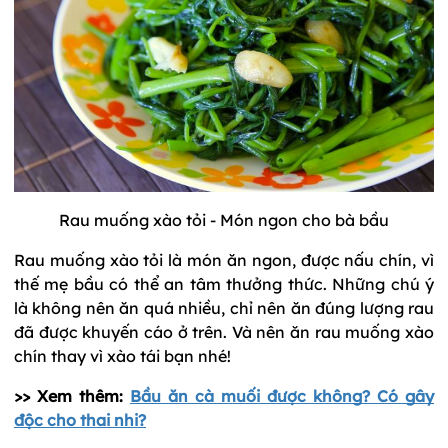
Rau muống xào tỏi - Món ngon cho bà bầu
Rau muống xào tỏi là món ăn ngon, được nấu chín, vì
thế mẹ bầu có thể an tâm thưởng thức. Những chú ý
là không nên ăn quá nhiều, chỉ nên ăn đúng lượng rau
đã được khuyến cáo ở trên. Và nên ăn rau muống xào
chín thay vì xào tái bạn nhé!
>> Xem thêm:
Bầu ăn cà muối được không? Có gây
độc cho thai nhi?