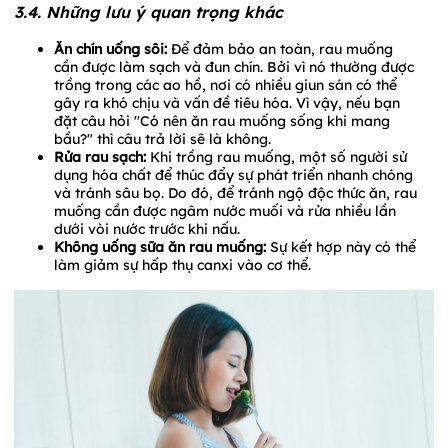
3.4. Những lưu ý quan trọng khác
Ăn chín uống sôi:
Để đảm bảo an toàn, rau muống
cần được làm sạch và đun chín. Bởi vì nó thường được
trồng trong các ao hồ, nơi có nhiều giun sán có thể
gây ra khó chịu và vấn đề tiêu hóa. Vì vậy, nếu bạn
đặt câu hỏi "Có nên ăn rau muống sống khi mang
bầu?" thì câu trả lời sẽ là không.
Rửa rau sạch:
Khi trồng rau muống, một số người sử
dụng hóa chất để thúc đẩy sự phát triển nhanh chóng
và tránh sâu bọ. Do đó, để tránh ngộ độc thức ăn, rau
muống cần được ngâm nước muối và rửa nhiều lần
dưới vòi nước trước khi nấu.
Không uống sữa ăn rau muống:
Sự kết hợp này có thể
làm giảm sự hấp thụ canxi vào cơ thể.