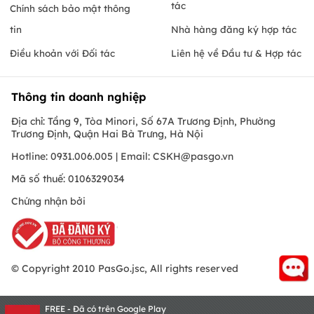
tác
Chính sách bảo mật thông
tin
Nhà hàng đăng ký hợp tác
Điều khoản với Đối tác
Liên hệ về Đầu tư & Hợp tác
Thông tin doanh nghiệp
Địa chỉ: Tầng 9, Tòa Minori, Số 67A Trương Định, Phường
Trương Định, Quận Hai Bà Trưng, Hà Nội
Hotline: 0931.006.005 | Email:
CSKH@pasgo.vn
Mã số thuế: 0106329034
Chứng nhận bởi
© Copyright 2010 PasGo.jsc, All rights reserved
FREE - Đã có trên Google Play