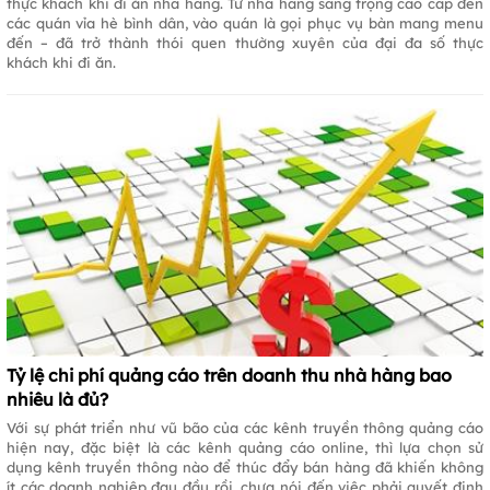
thực khách khi đi ăn nhà hàng. Từ nhà hàng sang trọng cao cấp đến
các quán vỉa hè bình dân, vào quán là gọi phục vụ bàn mang menu
đến – đã trở thành thói quen thường xuyên của đại đa số thực
khách khi đi ăn.
Tỷ lệ chi phí quảng cáo trên doanh thu nhà hàng bao
nhiêu là đủ?
Với sự phát triển như vũ bão của các kênh truyền thông quảng cáo
hiện nay, đặc biệt là các kênh quảng cáo online, thì lựa chọn sử
dụng kênh truyền thông nào để thúc đẩy bán hàng đã khiến không
ít các doanh nghiệp đau đầu rồi, chưa nói đến việc phải quyết định