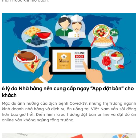
thận trước khi mở quán.
6 lý do Nhà hàng nên cung cấp ngay “App đặt bàn” cho
khách
Mặc dù ảnh hưởng của dịch bệnh Covid-19, nhưng thị trường ngành
kinh doanh nhà hàng và dịch vụ ăn uống tại Việt Nam vẫn sôi động
hơn bao giờ hết. Điển hình là xu hướng đặt bàn online và đặt đồ ăn
online vẫn không ngừng tăng trưởng.