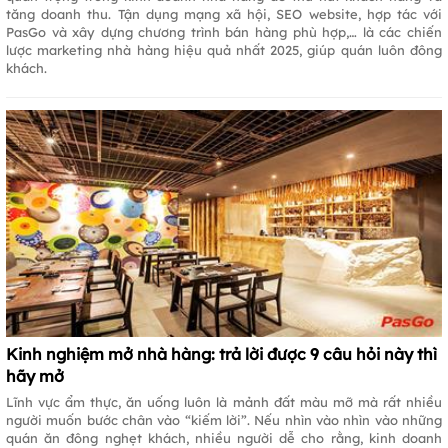
tăng doanh thu. Tận dụng mạng xã hội, SEO website, hợp tác với
PasGo và xây dựng chương trình bán hàng phù hợp,… là các chiến
lược marketing nhà hàng hiệu quả nhất 2025, giúp quán luôn đông
khách.
Kinh nghiệm mở nhà hàng: trả lời được 9 câu hỏi này thì
hãy mở
Lĩnh vực ẩm thực, ăn uống luôn là mảnh đất màu mỡ mà rất nhiều
người muốn bước chân vào “kiếm lời”. Nếu nhìn vào nhìn vào những
quán ăn đông nghẹt khách, nhiều người dễ cho rằng, kinh doanh