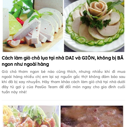
Cách làm giò chả lụa tại nhà DAI và GIÒN, không bị BÃ
ngon như ngoài hàng
Giò chả thơm ngon bé nào cũng thích, nhưng nhiều khi đi mua
ngoài hàng nhiều chị em lại sợ nguồn gốc thịt không đảm bảo sau
khi đã bị xay nhuyễn. Hãy tham khảo cách làm giò chả tại nhà dưới
đây từ gợi ý của PasGo Team để đổi món ngay cho gia đình cuối
tuần này nhé!