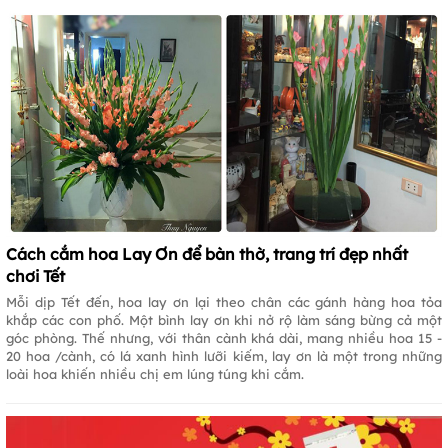
Cách cắm hoa Lay Ơn để bàn thờ, trang trí đẹp nhất
chơi Tết
Mỗi dịp Tết đến, hoa lay ơn lại theo chân các gánh hàng hoa tỏa
khắp các con phố. Một bình lay ơn khi nở rộ làm sáng bừng cả một
góc phòng. Thế nhưng, với thân cành khá dài, mang nhiều hoa 15 -
20 hoa /cành, có lá xanh hình lưỡi kiếm, lay ơn là một trong những
loài hoa khiến nhiều chị em lúng túng khi cắm.