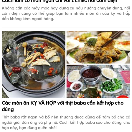
Cách làm 10 món ngon chỉ với 1 chiếc nồi cơm điện
Không cần các máy móc hay dụng cụ nấu nướng chuyên dụng, nồi
cơm điện cũng có thể giúp bạn làm nhiều món ăn cầu kỳ và hấp
dẫn không kém ngoài hàng.
Các món ăn KỴ VÀ HỢP với thịt baba cần kết hợp cho
đúng
Thịt baba rất ngon và bổ nên thường được dùng để tẩm bổ cho cả
người già, đàn ông và phụ nữ. Cách kết hợp baba sao cho đúng, cho
hợp này, bạn đừng quên nhé!