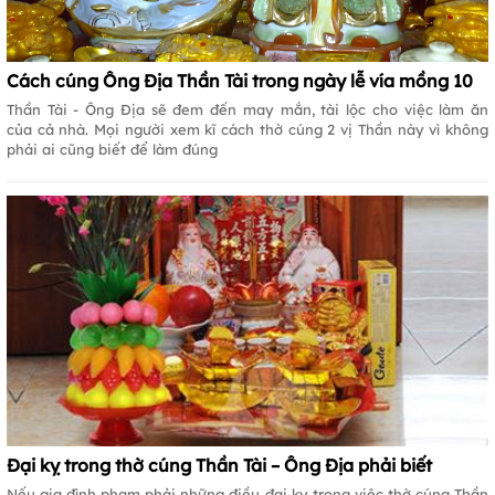
Cách cúng Ông Địa Thần Tài trong ngày lễ vía mồng 10
Thần Tài - Ông Địa sẽ đem đến may mắn, tài lộc cho việc làm ăn
của cả nhà. Mọi người xem kĩ cách thờ cúng 2 vị Thần này vì không
phải ai cũng biết để làm đúng
Đại kỵ trong thờ cúng Thần Tài – Ông Địa phải biết
Nếu gia đình phạm phải những điều đại kỵ trong việc thờ cúng Thần