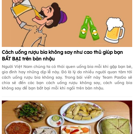
Cách uống rượu bia không say như cao thủ giúp bạn
BẤT BẠI trên bàn nhậu
Người Việt Nam chúng ta có thói quen uống bia mỗi khi gặp bạn bè,
gia đình hay những dịp lễ này. Đó là lý do nhiều người quan tâm tới
cách uống rượu bia không say. Trong bài viết này Team PasGo sẽ
chia sẻ đến các bạn cách uống rượu không say, cách uống bia
không say để bạn bất bại mỗi khi ngồi trên bàn nhậu.