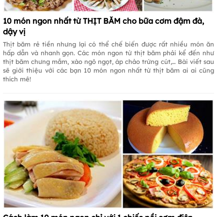
10 món ngon nhất từ THỊT BĂM cho bữa cơm đậm đà,
dậy vị
Thịt băm rẻ tiền nhưng lại có thể chế biến được rất nhiều món ăn
hấp dẫn và nhanh gọn. Các món ngon từ thịt băm phải kể đến như
thịt băm chưng mắm, xào ngô ngọt, áp chảo trứng cút,… Bài viết sau
sẽ giới thiệu với các bạn 10 món ngon nhất từ thịt băm ai ai cũng
thích mê!