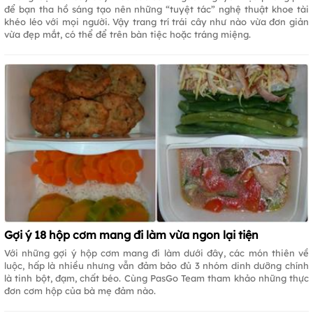
để bạn tha hồ sáng tạo nên những “tuyệt tác” nghệ thuật khoe tài
khéo léo với mọi người. Vậy trang trí trái cây như nào vừa đơn giản
vừa đẹp mắt, có thể để trên bàn tiệc hoặc tráng miệng.
Gợi ý 18 hộp cơm mang đi làm vừa ngon lại tiện
Với những gợi ý hộp cơm mang đi làm dưới đây, các món thiên về
luộc, hấp là nhiều nhưng vẫn đảm bảo đủ 3 nhóm dinh dưỡng chính
là tinh bột, đạm, chất béo. Cùng PasGo Team tham khảo những thực
đơn cơm hộp của bà mẹ đảm nào.