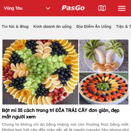
Tin tức & Blog
Kinh doanh ăn uống
Địa Điểm Ăn Uống
Tiệc & 
Bật mí 35 cách trang trí ĐĨA TRÁI CÂY đơn giản, đẹp
mắt người xem
Chúng ta không chỉ ăn bằng miệng mà còn thưởng thức bằng mắt.
Những loại trái cây đầy màu sắc sẽ là nguồn nguyên liệu phong phú