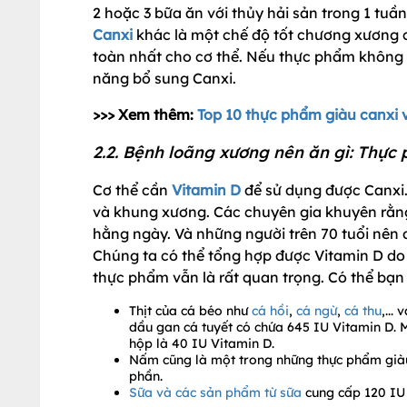
2 hoặc 3 bữa ăn với thủy hải sản trong 1 tuầ
Canxi
khác là một chế độ tốt chương xương 
toàn nhất cho cơ thể. Nếu thực phẩm không
năng bổ sung Canxi.
>>> Xem thêm:
Top 10 thực phẩm giàu canxi 
2.2. Bệnh loãng xương nên ăn gì: Thực
Cơ thể cần
Vitamin D
để sử dụng được Canxi. 
và khung xương. Các chuyên gia khuyên rằng
hằng ngày. Và những người trên 70 tuổi nên
Chúng ta có thể tổng hợp được Vitamin D do
thực phẩm vẫn là rất quan trọng. Có thể bạn
Thịt của cá béo như
cá hồi
,
cá ngừ
,
cá thu
,...
dầu gan cá tuyết có chứa 645 IU Vitamin D. 
hộp là 40 IU Vitamin D.
Nấm cũng là một trong những thực phẩm già
phần.
Sữa và các sản phẩm từ sữa
cung cấp 120 IU 