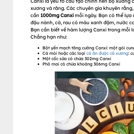
Canxi là yếu tố cấu tạo chính nên bộ xương 
xương và răng. Các chuyên gia khuyên rằng, 
cần
1000mg Canxi
mỗi ngày. Bạn có thể lựa
đậu nành, cá, rau có màu xanh đậm, nước ca
Bạn cần biết về hàm lượng Canxi trong mỗi 
Chẳng hạn như:
Bột yến mạch tăng cường Canxi: một gói cu
Cá mòi hoặc các loại
cá ăn được cả xương
: 
Một cốc sữa có chứa 302mg Canxi
Phô mai có chứa khoảng 306mg Canxi