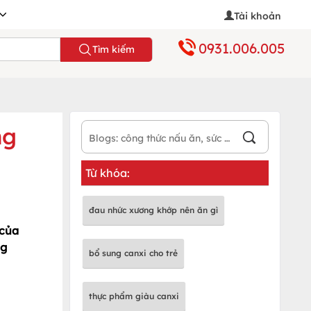
Tài khoản
0931.006.005
Tìm kiếm
ng
Từ khóa:
đau nhức xương khớp nên ăn gì
 của
ng
bổ sung canxi cho trẻ
thực phẩm giàu canxi