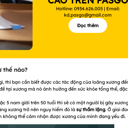
CÁO TRÊN PASG
Hotline: 0934.626.005 | Email:
kd.pasgo@gmail.com
Đọc thêm
ư thế nào?
gì, thì bạn cần biết được các tác động của loãng xương đế
đề tại xương mà nó ảnh hưởng đến sức khỏe tổng thể, đặc 
c 5 nam giới trên 50 tuổi thì sẽ có một người bị gãy xươn
oãng xương trở nên nguy hiểm đó là
sự thầm lặng
. Ở giai đ
ạn không thể cảm nhận được xương của mình đang yếu đi.