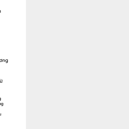
n
ương
từ
g
ng
u