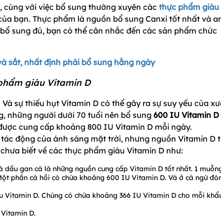
n, cùng với việc bổ sung thường xuyên các
thực phẩm giàu
của bạn. Thực phẩm là nguồn bổ sung Canxi tốt nhất và a
 bổ sung đủ, bạn có thể cân nhắc đến các sản phẩm chức
và sắt, nhất định phải bổ sung hằng ngày
 phẩm giàu Vitamin D
Và sự thiếu hụt Vitamin D có thể gây ra sự suy yếu của x
, những người dưới 70 tuổi nên bổ sung
600 IU Vitamin D
 được cung cấp khoảng 800 IU Vitamin D mỗi ngày.
 tác động của ánh sáng mặt trời, nhưng nguồn Vitamin D 
 chưa biết về các thực phẩm giàu Vitamin D như:
 và dầu gan cá là những nguồn cung cấp Vitamin D tốt nhất. 1 muỗn
Một phần cá hồi có chứa khoảng 600 IU Vitamin D. Và ở cá ngừ đó
u Vitamin D. Chúng có chứa khoảng 366 IU Vitamin D cho mỗi khẩ
Vitamin D.