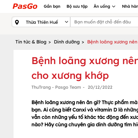
Gần bạn
Bộ sưu tập
Ăn uống
Nhà hàn
Tin tức & Blog
>
Dinh dưỡng
>
Bệnh loãng xương nên 
Bệnh loãng xương nên
cho xương khớp
ThuTrang - Pasgo Team
-
20/12/2022
Bệnh loãng xương nên ăn gì? Thực phẩm mà
bạn. Ai cũng biết Canxi và vitamin D là nhữ
vẫn còn những yếu tố khác tác động đến xư
nào? Hãy cùng chuyên gia dinh dưỡng tìm hiể