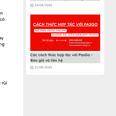
24/04/2026
ạn
 có
ảy
ẳng
Các cách thức hợp tác với PasGo -
Báo giá và liên hệ
21/08/2025
 rủi