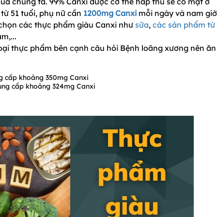
của chúng ta. 99% Canxi được cơ thể hấp thu sẽ có mặt ở
từ 51 tuổi, phụ nữ cần
1200mg Canxi
mỗi ngày và nam giớ
 chọn các thực phẩm giàu Canxi như
sữa
,
các sản phẩm từ
m,...
loại thực phẩm bên cạnh câu hỏi Bệnh loãng xương nên ăn 
ng cấp khoảng 350mg Canxi
cung cấp khoảng 324mg Canxi