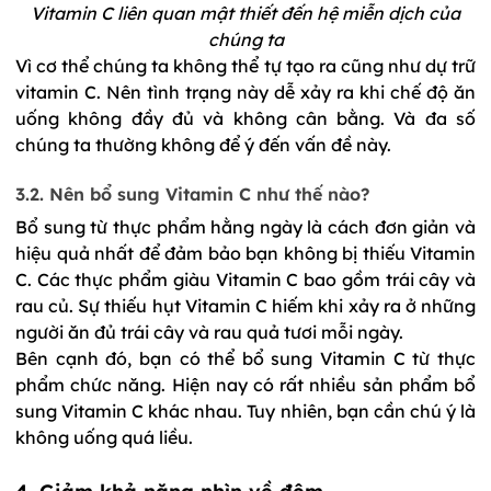
Vitamin C liên quan mật thiết đến hệ miễn dịch của
chúng ta
Vì cơ thể chúng ta không thể tự tạo ra cũng như dự trữ 
vitamin C. Nên tình trạng này dễ xảy ra khi chế độ ăn 
uống không đầy đủ và không cân bằng. Và đa số 
chúng ta thường không để ý đến vấn đề này. 
3.2. Nên bổ sung Vitamin C như thế nào?
Bổ sung từ thực phẩm hằng ngày là cách đơn giản và 
hiệu quả nhất để đảm bảo bạn không bị thiếu Vitamin 
C. Các thực phẩm giàu Vitamin C bao gồm trái cây và 
rau củ. Sự thiếu hụt Vitamin C hiếm khi xảy ra ở những 
người ăn đủ trái cây và rau quả tươi mỗi ngày. 
Bên cạnh đó, bạn có thể bổ sung Vitamin C từ thực 
phẩm chức năng. Hiện nay có rất nhiều sản phẩm bổ 
sung Vitamin C khác nhau. Tuy nhiên, bạn cần chú ý là 
không uống quá liều. 