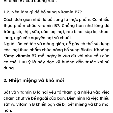
Vitamin B7 của đường ruột. 
1.2. Nên làm gì để bổ sung vitamin B7?
Cách đơn giản nhất là bổ sung từ thực phẩm. Có nhiều 
thực phẩm chứa vitamin B7. Chẳng hạn như lòng đỏ 
trứng, cá, thịt, sữa, các loại hạt, rau bina, súp lơ, khoai 
lang, ngũ cốc nguyên hạt và chuối. 
Người lớn có tóc và móng giòn, dễ gãy có thể sử dụng 
các loại thực phẩm chức năng bổ sung Biotin. Khoảng 
30mg vitamin B7 mỗi ngày là vừa đủ với nhu cầu của 
cơ thể. Lưu ý là hãy đọc kỹ hướng dẫn trước khi sử 
dụng. 
2. Nhiệt miệng và khô môi
Sắt và vitamin B là hai yếu tố tham gia nhiều vào việc 
chăm chút vẻ bề ngoài của bạn. Điển hình là việc thiếu 
sắt và vitamin B khiến bạn dễ bị loét miệng và khô môi 
hơn.