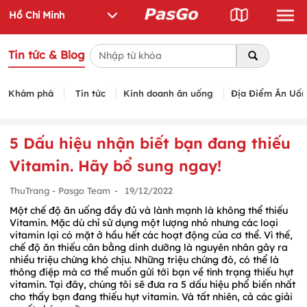
Tin tức & Blog
Khám phá
Tin tức
Kinh doanh ăn uống
Địa Điểm Ăn Uố
5 Dấu hiệu nhận biết bạn đang thiếu
Vitamin. Hãy bổ sung ngay!
ThuTrang - Pasgo Team
-
19/12/2022
Một chế độ ăn uống đầy đủ và lành mạnh là không thể thiếu
Vitamin. Mặc dù chỉ sử dụng một lượng nhỏ nhưng các loại
vitamin lại có mặt ở hầu hết các hoạt động của cơ thể. Vì thế,
chế độ ăn thiếu cân bằng dinh dưỡng là nguyên nhân gây ra
nhiều triệu chứng khó chịu. Những triệu chứng đó, có thể là
thông điệp mà cơ thể muốn gửi tới bạn về tình trạng thiếu hụt
vitamin. Tại đây, chúng tôi sẽ đưa ra 5 dấu hiệu phổ biến nhất
cho thấy bạn đang thiếu hụt vitamin. Và tất nhiên, cả các giải