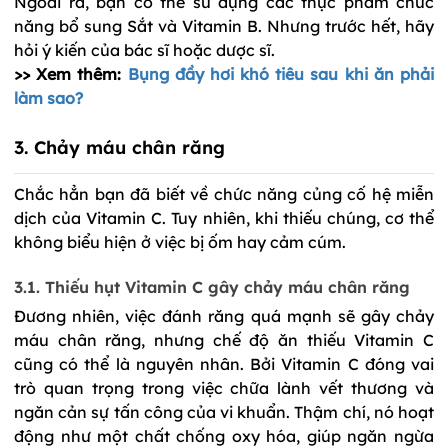
Ngoài ra, bạn có thể sử dụng các thực phẩm chức 
năng bổ sung Sắt và Vitamin B. Nhưng trước hết, hãy 
hỏi ý kiến của bác sĩ hoặc dược sĩ.
>> Xem thêm:
Bụng đầy hơi khó tiêu sau khi ăn phải
làm sao?
3. Chảy máu chân răng
Chắc hẳn bạn đã biết về chức năng củng cố hệ miễn 
dịch của Vitamin C. Tuy nhiên, khi thiếu chúng, cơ thể 
không biểu hiện ở việc bị ốm hay cảm cúm.
3.1. Thiếu 
hụt
 Vitamin C gây chảy máu chân răng
Đương nhiên, việc đánh răng quá mạnh sẽ gây chảy 
máu chân răng, nhưng chế độ ăn thiếu Vitamin C 
cũng có thể là nguyên nhân. Bởi Vitamin C đóng vai 
trò quan trọng trong việc chữa lành vết thương và 
ngăn cản sự tấn công của vi khuẩn. Thậm chí, nó hoạt 
động như một chất chống oxy hóa, giúp ngăn ngừa 