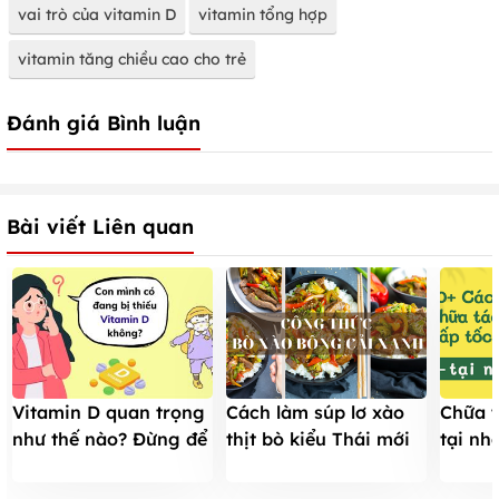
vai trò của vitamin D
vitamin tổng hợp
vitamin tăng chiều cao cho trẻ
Đánh giá Bình luận
Bài viết Liên quan
Vitamin D quan trọng
Cách làm súp lơ xào
Chữa t
như thế nào? Đừng để
thịt bò kiểu Thái mới
tại nh
bị thiếu Vitamin D
lạ siêu hấp dẫn
liệu t
bạn