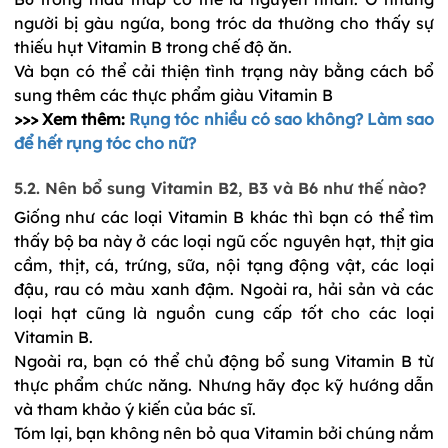
người bị gàu ngứa, bong tróc da thường cho thấy sự 
thiếu hụt Vitamin B trong chế độ ăn. 
Và bạn có thể cải thiện tình trạng này bằng cách bổ 
sung thêm các thực phẩm giàu Vitamin B
>>> Xem thêm:
Rụng tóc nhiều có sao không? Làm sao
để hết rụng tóc cho nữ?
5.2. Nên bổ sung Vitamin B2, B3 và B6 như thế nào?
Giống như các loại Vitamin B khác thì bạn có thể tìm 
thấy bộ ba này ở các loại ngũ cốc nguyên hạt, thịt gia 
cầm, thịt, cá, trứng, sữa, nội tạng động vật, các loại 
đậu, rau có màu xanh đậm. Ngoài ra, hải sản và các 
loại hạt cũng là nguồn cung cấp tốt cho các loại 
Vitamin B. 
Ngoài ra, bạn có thể chủ động bổ sung Vitamin B từ 
thực phẩm chức năng. Nhưng hãy đọc kỹ hướng dẫn 
và tham khảo ý kiến của bác sĩ.
Tóm lại, bạn không nên bỏ qua Vitamin bởi chúng nắm 