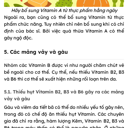
Hãy bổ sung Vitamin A từ thực phẩm hằng ngày
Ngoài ra, bạn cũng có thể bổ sung Vitamin từ thực 
phẩm chức năng. Tuy nhiên chỉ nên bổ sung khi có chỉ 
định của bác sĩ. Bởi việc quá thừa Vitamin A có thể 
gây ngộ độc. 
5. Các mảng vảy và gàu
Nhóm các Vitamin B được ví như người chăm chút vẻ 
bề ngoài cho cơ thể. Cụ thể, nếu thiếu Vitamin B2, B3 
và B6 thì cơ thể sẽ xuất hiện những rối loạn trên da. 
5.1. Thiếu 
hụt
Vitamin B2, B3 và B6 gây ra các mảng 
vảy và gàu
Gàu và viêm da tiết bã
 có thể do nhiều yếu tố gây nên, 
trong đó có chế độ ăn thiếu 
hụt
Vitamin. Các chuyên 
gia đã chỉ ra rằng, hàm lượng Kẽm, Vitamin B2, B3 và 
B6 trong máu thấp có thể là nguyên nhân. Ở những 