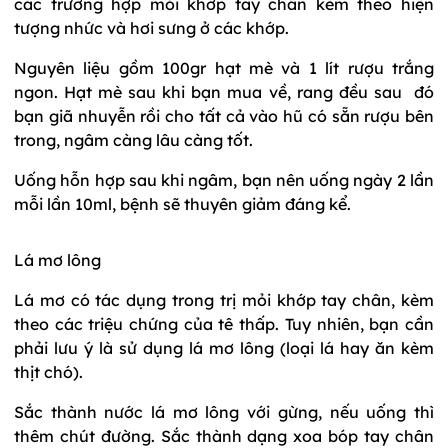
các trường hợp mỏi khớp tay chân kèm theo hiện
tượng nhức và hơi sưng ở các khớp.
Nguyên liệu gồm 100gr hạt mè và 1 lít rượu trắng
ngon. Hạt mè sau khi bạn mua về, rang đều sau đó
bạn giã nhuyễn rồi cho tất cả vào hũ có sẵn rượu bên
trong, ngâm càng lâu càng tốt.
Uống hỗn hợp sau khi ngâm, bạn nên uống ngày 2 lần
mỗi lần 10ml, bệnh sẽ thuyên giảm đáng kể.
Lá mơ lông
Lá mơ có tác dụng trong trị mỏi khớp tay chân, kèm
theo các triệu chứng của tê thấp. Tuy nhiên, bạn cần
phải lưu ý là sử dụng lá mơ lông (loại lá hay ăn kèm
thịt chó).
Sắc thành nước lá mơ lông với gừng, nếu uống thì
thêm chút đường. Sắc thành dạng xoa bóp tay chân