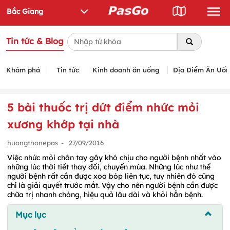
Tin tức & Blog
Khám phá
Tin tức
Kinh doanh ăn uống
Địa Điểm Ăn Uố
5 bài thuốc trị dứt điểm nhức mỏi
xương khớp tại nhà
huongtnonepas
-
27/09/2016
Việc nhức mỏi chân tay gây khó chịu cho người bệnh nhất vào
những lúc thời tiết thay đổi, chuyển mùa. Những lúc như thế
người bệnh rất cần được xoa bóp liên tục, tuy nhiên đó cũng
chỉ là giải quyết trước mắt. Vậy cho nên người bệnh cần được
chữa trị nhanh chóng, hiệu quả lâu dài và khỏi hẳn bệnh.
Mục lục