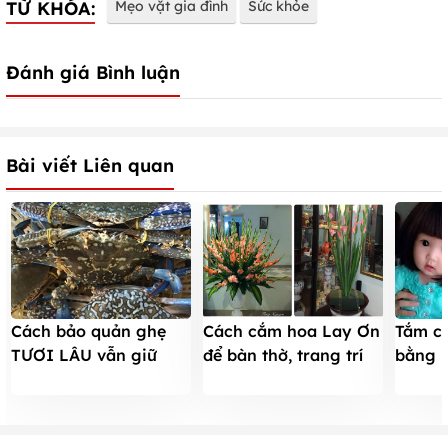
TỪ KHÓA:
Mẹo vặt gia đình
Sức khỏe
Đánh giá Bình luận
Bài viết Liên quan
Cách bảo quản ghẹ
Tắm ch
Cách cắm hoa Lay Ơn
TƯƠI LÂU vẫn giữ
bằng n
để bàn thờ, trang trí
chọn hương vị
có đán
đẹp nhất chơi Tết