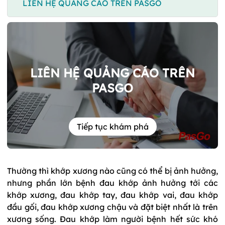
LIÊN HỆ QUẢNG CÁO TRÊN PASGO
LIÊN HỆ QUẢNG CÁO TRÊN
PASGO
Tiếp tục khám phá
Thường thì khớp xương nào cũng có thể bị ảnh hưởng,
nhưng phần lớn bệnh đau khớp ảnh hưởng tới các
khớp xương, đau khớp tay, đau khớp vai, đau khớp
đầu gối, đau khớp xương chậu và đặt biệt nhất là trên
xương sống. Đau khớp làm người bệnh hết sức khó