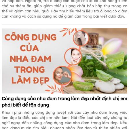
và hấp dẫn. Ngoài ra, trà ô long còn được cho là có khả năng kiềm
chế sự thèm ăn, giúp giảm thiểu lượng chất béo hấp thụ trong cơ
thể và giảm cân hiệu quả. Hãy tìm hiểu thêm liệu trà ô long có giảm
cân không và cách sử dụng nó để giảm cân trong bài viết dưới đây.
Công dụng của nha đam trong làm đẹp nhất định chị em
phải biết để tận dụng
Khám phá những công dụng tuyệt vời của cây nha đam trong việc
làm đẹp là điều các chị em nên làm. Nói đến loại cây này chúng ta
nghĩ ngay đến những công dụng của nha đam trong làm đẹp. Nếu
bạn đang muốn tìm hiểu phương pháp làm đẹp từ thiên nhiên với