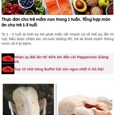
Thực đơn cho trẻ mầm non trong 1 tuần. Tổng hợp món
ăn cho trẻ 1-3 tuổi
Từ 1 - 3 tuổi là thời kỳ trẻ phát triển rất nhanh cả về thể lực lẫn trí
tuệ. Nếu được chăm sóc và nuôi dưỡng tốt, trẻ sẽ khỏe mạnh thông
minh và ít bị bệnh.
Nhận ưu đãi lên tới 40% khi đến với Pepperonis Giảng
Võ
Top 10 nhà hàng Buffet hải sản ngon nhất ở Hà Nội