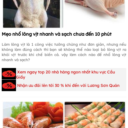
Mẹo nhổ lông vịt nhanh và sạch chưa đến 10 phút
Làm lông vịt là 1 công việc tưởng chừng như đơn giản, nhưng nếu
không làm đúng cách thì bạn sẽ không thể nào loại bỏ lông vịt ra
khỏi vịt trước khi chế biến cả. vậy làm cách nào để nhổ lông vịt
nhanh và sạch?
Xem ngay top 20 nhà hàng ngon nhất khu vực Cầu
Giấy
Nhận ưu đãi lên tới 30 % khi đến với Lương Sơn Quán