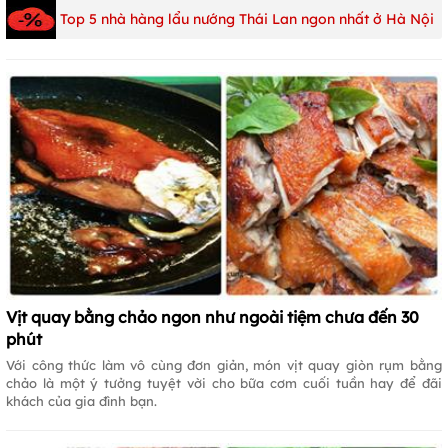
Top 5 nhà hàng lẩu nướng Thái Lan ngon nhất ở Hà Nội
Vịt quay bằng chảo ngon như ngoài tiệm chưa đến 30
phút
Với công thức làm vô cùng đơn giản, món vịt quay giòn rụm bằng
chảo là một ý tưởng tuyệt vời cho bữa cơm cuối tuần hay để đãi
khách của gia đình bạn.