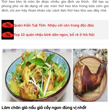
Thịt heo kho là món ăn được nhiều gia đình ưa thích. Để tạo sự
phong phú và đa dạng về các món thịt heo kho trong bữa cơm gia
đình, chị em hãy tham khảo các cách làm thịt heo kho sau đây nhé.
Quán Kiến Tuệ Tĩnh- Nhậu với côn trùng độc đáo
Top 10 quán nhậu bình dân ngon, bổ rẻ ở Hà Nội
Làm chân giò nấu giả cầy ngon đúng vị nhất