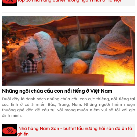
Những ngôi chùa cầu con nổi tiếng ở Việt Nam
Dưới đây là danh sách những chùa cầu con cực thiêng, nổi tiếng tại
các tỉnh ở cả 3 miền Bắc, Trung, Nam. Những người hiếm muộn
thường ghé đến để cầu tự, với mong muốn niềm vui sẽ tới với gia
đình mình.
Nhà hàng Nam Sơn - buffet lẩu nướng hải sản đã ăn là
ghiền