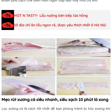
khám phá cách chế biến món ngon hấp dẫn này nha chị em.
HOT N TASTY- Lẩu nướng bên bếp lửa hồng
10 địa chỉ ăn lẩu ngon rẻ, được yêu thích nhất ở Hà Nội
Mẹo rút xương cá siêu nhanh, siêu sạch 10 phút là xong
Lọc xương cá là cách tốt nhất để bạn phòng tránh bị hóc xương khi