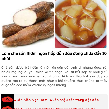
Làm chè sắn thơm ngon hấp dẫn đầu đông chưa đầy 10
phút
Chè sắn được biết đến là món ăn dân dã, bình dị nhưng được rất
nhiều mọi người yêu thích và tin chọn. Với sự kết hợp từ những củ
sắn ta mộc mạc nấu lên với ít gừng tươi vài thìa bột sắn dây và
đường tạo ra sự thanh mát nhưng khi thưởng thức chúng ta thấy
được sắn dẻo mềm và cực kỳ ngon miệng.
Quán Kiến Nghi Tàm- Quán nhậu côn trùng độc đáo
Top 10 nhà hàng buffet nướng ngon nhất ở Hà Nội