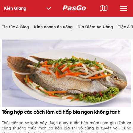
Tin tức & Blog
Kinh doanh ăn uống
Địa Điểm Ăn Uống
Tiệc & 
Tổng hợp các cách làm cá hấp bia ngon không tanh
Thời tiết se se lạnh này được quay quần bên mâm cơm gia đình và
cùng thưởng thức món cá hấp bia thì vô cùng là tuyệt vời. Cùng