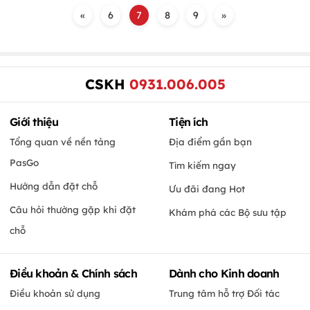
«
6
7
8
9
»
CSKH
0931.006.005
Giới thiệu
Tiện ích
Tổng quan về nền tảng
Địa điểm gần bạn
PasGo
Tìm kiếm ngay
Hướng dẫn đặt chỗ
Ưu đãi đang Hot
Câu hỏi thường gặp khi đặt
Khám phá các Bộ sưu tập
chỗ
Điều khoản & Chính sách
Dành cho Kinh doanh
Điều khoản sử dụng
Trung tâm hỗ trợ Đối tác