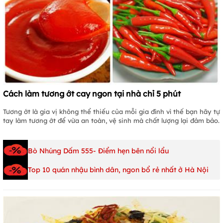
Cách làm tương ớt cay ngon tại nhà chỉ 5 phút
Tương ớt là gia vị không thể thiếu của mỗi gia đình vì thế bạn hãy tự
tay làm tương ớt để vừa an toàn, vệ sinh mà chất lượng lại đảm bảo.
Bò Nhúng Dấm 555- Điểm hẹn bên nổi lẩu
Top 10 quán nhậu bình dân, ngon bổ rẻ nhất ở Hà Nội