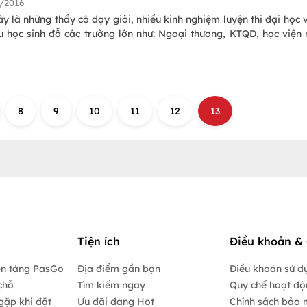
/2016
y là những thầy cô dạy giỏi, nhiều kinh nghiệm luyện thi đại học 
ều học sinh đỗ các trường lớn như: Ngoại thương, KTQD, học viện
8
9
10
11
12
13
Tiện ích
Điều khoản & 
ền tảng PasGo
Địa điểm gần bạn
Điều khoản sử d
chỗ
Tìm kiếm ngay
Quy chế hoạt đ
gặp khi đặt
Ưu đãi đang Hot
Chính sách bảo 