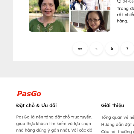
04/03
Trong đâ
rất nhi
hàng.
««
«
6
7
Đặt chỗ & Ưu đãi
Giới thiệu
PasGo là nền tảng đặt chỗ trực tuyến,
Tổng quan về n
giúp thực khách tìm kiếm và lựa chọn
Hướng dẫn đặt 
nhà hàng đúng ý gần nhất. Với các đối
Câu hỏi thường 