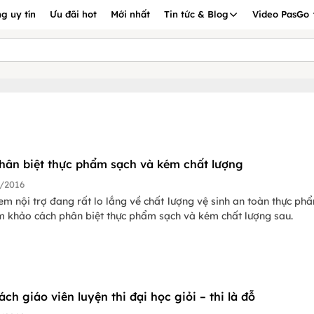
g uy tín
Ưu đãi hot
Mới nhất
Tin tức & Blog
Video PasGo
hân biệt thực phẩm sạch và kém chất lượng
/2016
em nội trợ đang rất lo lắng về chất lượng vệ sinh an toàn thực phẩ
m khảo cách phân biệt thực phẩm sạch và kém chất lượng sau.
ch giáo viên luyện thi đại học giỏi – thi là đỗ