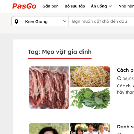
Gần bạn
Bộ sưu tập
Ăn uống
Nhà hàn
Tag: Mẹo vặt gia đình
Cách p
08/03
Các chị 
hãy tha
Danh sá