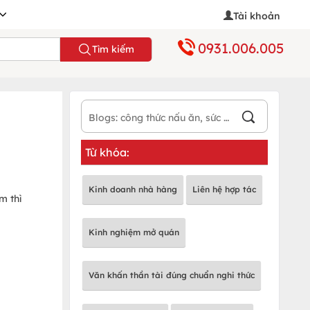
Tài khoản
0931.006.005
Tìm kiếm
Từ khóa:
Kinh doanh nhà hàng
Liên hệ hợp tác
m thì
Kinh nghiệm mở quán
Văn khấn thần tài đúng chuẩn nghi thức