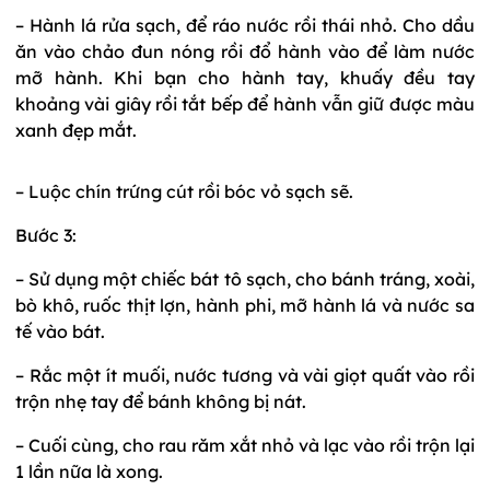
– Hành lá rửa sạch, để ráo nước rồi thái nhỏ. Cho dầu
ăn vào chảo đun nóng rồi đổ hành vào để làm nước
mỡ hành. Khi bạn cho hành tay, khuấy đều tay
khoảng vài giây rồi tắt bếp để hành vẫn giữ được màu
xanh đẹp mắt.
– Luộc chín trứng cút rồi bóc vỏ sạch sẽ.
Bước 3:
– Sử dụng một chiếc bát tô sạch, cho bánh tráng, xoài,
bò khô, ruốc thịt lợn, hành phi, mỡ hành lá và nước sa
tế vào bát.
– Rắc một ít muối, nước tương và vài giọt quất vào rồi
trộn nhẹ tay để bánh không bị nát.
– Cuối cùng, cho rau răm xắt nhỏ và lạc vào rồi trộn lại
1 lần nữa là xong.