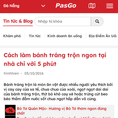
Tin tức & Blog
Khám phá
Tin tức
Kinh doanh ăn uống
Địa Điểm Ăn Uố
Cách làm bánh tráng trộn ngon tại
nhà chỉ với 5 phút
trinhhien
-
03/10/2016
Bánh tráng trộn là món ăn vặt được nhiều người yêu thích bởi
vị cay cay của sa tế, chua chua của xoài, ngọt ngọt dai dai
của bánh tráng trộn, thịt bò khô cay xè hoặc trứng cút beo
béo thấm đẫm nước sốt chua ngọt hấp dẫn vô cùng.
Bò Tơ Quán Mộc- Hương vị Bò Tơ thơm ngon đúng
chất