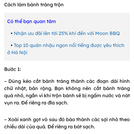
Cách làm bánh tráng trộn
Có thể bạn quan tâm
•
Nhận ưu đãi lên tới 25% khi đến với Moon BBQ
•
Top 10 quán nhậu ngon nổi tiếng được yêu thích
ở Hà Nội
Bước 1:
– Dùng kéo cắt bánh tráng thành các đoạn dài hình
chữ nhật, bản rộng. Bạn không nên cắt bánh tráng
quá nhỏ, ngắn vì khi trộn bánh sẽ bị ngấm nước và nát
vụn ra. Để riêng ra đĩa sạch.
– Xoài xanh gọt vỏ sau đó bào thành các sợi nhỏ theo
chiều dài của quả. Để riêng ra bát sạch.