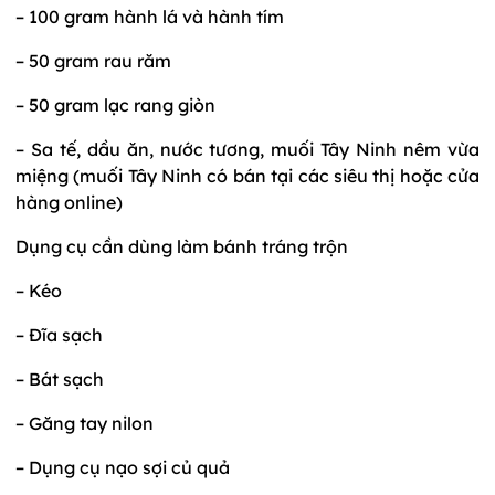
– 100 gram hành lá và hành tím
– 50 gram rau răm
– 50 gram lạc rang giòn
– Sa tế, dầu ăn, nước tương, muối Tây Ninh nêm vừa
miệng (muối Tây Ninh có bán tại các siêu thị hoặc cửa
hàng online)
Dụng cụ cần dùng làm bánh tráng trộn
– Kéo
– Đĩa sạch
– Bát sạch
– Găng tay nilon
– Dụng cụ nạo sợi củ quả