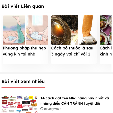
Bài viết Liên quan
Phương pháp thu hẹp
Cách bỏ thuốc lá sau
Cách 
vùng kín tại nhà
3 ngày với chỉ với 1
kinh n
không tốn kém
cốc trà
toàn v
Bài viết xem nhiều
14 cách đặt tên Nhà hàng hay nhất và
những điều CẦN TRÁNH tuyệt đối
02/07/2025