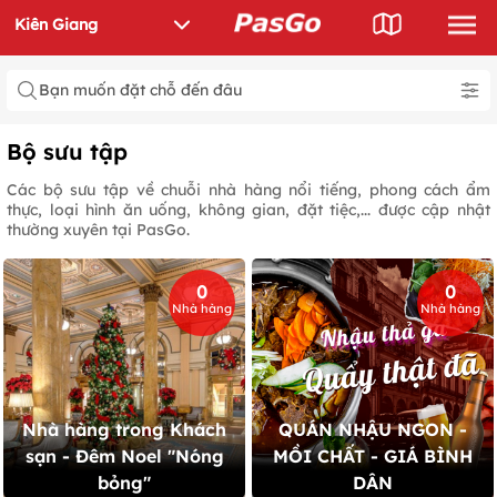
Bạn muốn đặt chỗ đến đâu
Bộ sưu tập
Các bộ sưu tập về chuỗi nhà hàng nổi tiếng, phong cách ẩm
thực, loại hình ăn uống, không gian, đặt tiệc,... được cập nhật
thường xuyên tại PasGo.
0
0
Nhà hàng
Nhà hàng
Nhà hàng trong Khách
QUÁN NHẬU NGON -
sạn - Đêm Noel "Nóng
MỒI CHẤT - GIÁ BÌNH
bỏng"
DÂN