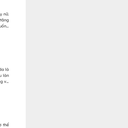
ụ nữ.
 tăng
 uống
ạn về
 thực
m
da là
u làn
ng và
? Vậy
n mặt
ơ thể