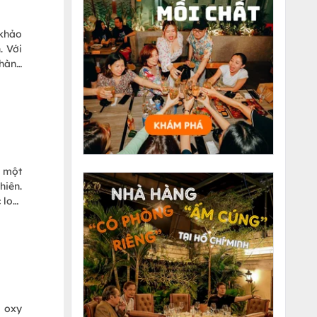
 khảo
. Với
thành
 dụng
h một
hiên.
 loại
ưỡng,
g oxy