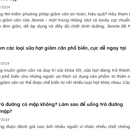
/2024
g tìm kiếm phương pháp giảm cân an toàn, hiệu quả? Hãy tham
n giảm cân của Jennie - một trong những idol có body cực chuẩn
n đơn giản, dễ áp dụng và đầy đủ chất dinh dưỡng, Jennie đã 
ảm được cân nặng một cách hiệu quả. Hãy cùng khám phá và áp
n này để có được một cơ thể khỏe mạnh và thon gọn nhé!
àm các loại sữa hạt giảm cân phổ biến, cực dễ ngay tại
/2024
g muốn giảm cân và duy trì sức khỏe tốt, sữa hạt đang trở thàn
n phổ biến cho những người ưa thích sử dụng sản phẩm từ thiên n
giảm cân có thể được chế biến từ rất nhiều loại hạt khác nhau. Các
 giảm cân này đều có hàm lượng calo thấp và giàu chất dinh d
ng cấp năng lượng cho cơ thể mà không gây thừa cân.
rà đường có mập không? Làm sao để uống trà đường
 mập?
/2024
ng được đánh giá cao bởi nhiều người vì chứa nhiều chất chốn