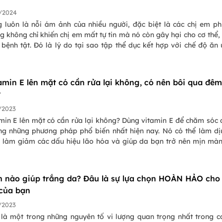
/2024
 luôn là nỗi ám ảnh của nhiều người, đặc biệt là các chị em ph
 không chỉ khiến chị em mất tự tin mà nó còn gây hại cho cơ thể,
bệnh tật. Đó là lý do tại sao tập thể dục kết hợp với chế độ ăn
 biến để giảm mỡ bụng. Bài viết dưới đây sẽ cung cấp cho b
tắc của thực đơn an kiêng giảm mỡ bụng và gọi ý cụ thể cho bạn
ần.
tamin E lên mặt có cần rửa lại không, có nên bôi qua đê
?
/2023
min E lên mặt có cần rửa lại không? Dùng vitamin E để chăm sóc 
ng những phương pháp phổ biến nhất hiện nay. Nó có thể làm dị
p làm giảm các dấu hiệu lão hóa và giúp da bạn trở nên mịn mà
. Nhưng bạn có cần rửa lại sau khi bôi vitamin E lên mặt không
 cùng đi tìm hiểu chúng ta có nên rửa lại mặt khi bôi vitamin E lê
qua đêm không nhé.
n nào giúp trắng da? Đâu là sự lựa chọn HOÀN HẢO cho
 của bạn
/2023
 là một trong những nguyên tố vi lượng quan trọng nhất trong c