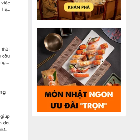
 việc
 liệu
g tìm
 kiến
n
 thời
u câu
ong 3
ng?”.
không
ông
 giúp
n da.
 nước
guyên