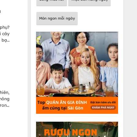
 dụng
thiệu
a
n một
Món ngon mỗi ngày
 phụ?
i cây
p bạn
m cân
hiên,
không
trong
 chần
 viết