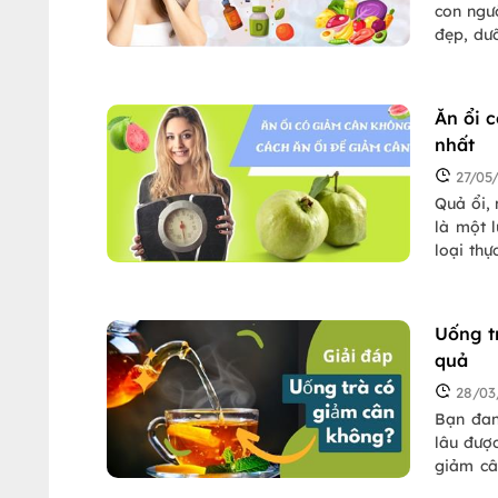
con ngư
đẹp, dưỡ
công dụn
đi tìm h
Ăn ổi 
nhất
27/05
Quả ổi, 
là một 
loại thự
sức khỏe
tìm lời 
Uống t
quả
28/03
Bạn đan
lâu được
giảm câ
cân? Hã