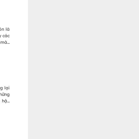
 khảo
ôn là
y các
n màn
 thực
n của
ệt và
g lại
những
g hậu
 này,
g bài