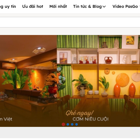
g uy tín
Ưu đãi hot
Mới nhất
Tin tức & Blog
Video PasGo