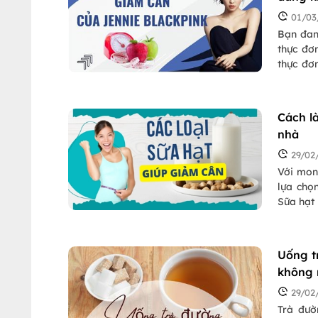
01/03
Bạn đan
thực đơ
thực đơ
công gi
thực đơ
Cách l
nhà
29/02
Với mon
lựa chọ
Sữa hạt 
sữa hạt
giúp cu
Uống t
không
29/02
Trà đườ