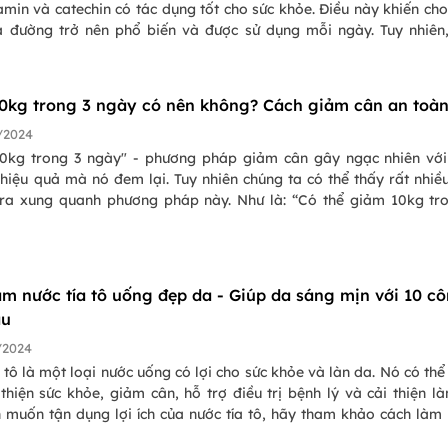
amin và catechin có tác dụng tốt cho sức khỏe. Điều này khiến cho
à đường trở nên phổ biến và được sử dụng mỗi ngày. Tuy nhiên,
à đường có mập không và có phải ai cũng uống được? Hãy cùn
u hỏi này qua bài viết dưới đây của Pasgo để nắm bắt được những
ch.
0kg trong 3 ngày có nên không? Cách giảm cân an toà
/2024
0kg trong 3 ngày" - phương pháp giảm cân gây ngạc nhiên với
hiệu quả mà nó đem lại. Tuy nhiên chúng ta có thể thấy rất nhiề
 ra xung quanh phương pháp này. Như là: “Có thể giảm 10kg tr
ật không?”, “Nó có hiệu quả không?”, “Nó có tác dụng phụ gì khô
ng ta cùng tìm hiểu có thể và có nên giảm 10kg trong 3 ngày 
àm nước tía tô uống đẹp da - Giúp da sáng mịn với 10 c
au
/2024
 tô là một loại nước uống có lợi cho sức khỏe và làn da. Nó có thể
thiện sức khỏe, giảm cân, hỗ trợ điều trị bệnh lý và cải thiện là
 muốn tận dụng lợi ích của nước tía tô, hãy tham khảo cách làm
uống đẹp da tại PasGo.vn. Bài viết sẽ hướng dẫn bạn cách chọn n