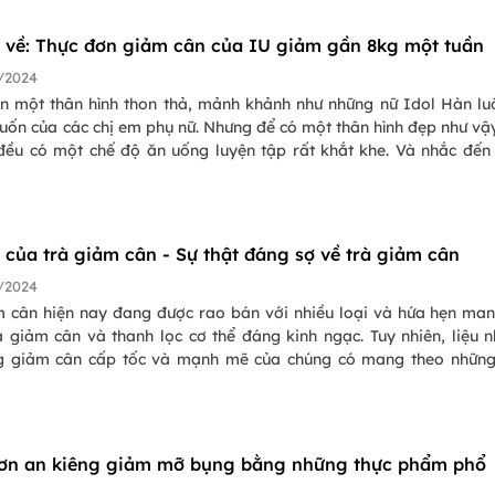
m nước tía tô và cách uống nước tía tô để có làn da đẹp. Hãy tham
 có làn da sáng mịn và khỏe mạnh hơn!
t về: Thực đơn giảm cân của IU giảm gần 8kg một tuần
/2024
n một thân hình thon thả, mảnh khảnh như những nữ Idol Hàn lu
ốn của các chị em phụ nữ. Nhưng để có một thân hình đẹp như vậ
 đều có một chế độ ăn uống luyện tập rất khắt khe. Và nhắc đế
n thành công và ngoạn mục nhất thì chắc chắn phải kể đến IU với
 cân thần tốc. Tuy nhiên có rất nhiều ý kiến về thực đơn giảm câ
hãy cùng Pasgo tìm hiểu xem chế độ ăn kiêng của Iu có gì đặc bi
ả hay không nhé!
i của trà giảm cân - Sự thật đáng sợ về trà giảm cân
/2024
m cân hiện nay đang được rao bán với nhiều loại và hứa hẹn man
ả giảm cân và thanh lọc cơ thể đáng kinh ngạc. Tuy nhiên, liệu 
g giảm cân cấp tốc và mạnh mẽ của chúng có mang theo nhữn
ng mong muốn cho cơ thể? Để bạn có thể hiểu hơn về vấn đề
 giúp bạn phân tích rõ hơn về các tác hại của trà giảm cân tron
i đây.
ơn an kiêng giảm mỡ bụng bằng những thực phẩm phổ