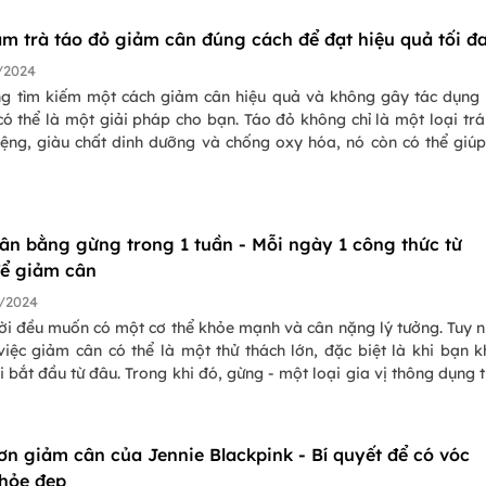
ng những phương pháp giảm cân hiệu quả và an toàn nhất là áp
 giảm cân trong thời gian dài. Trong bài viết này, Pasgo sẽ giới 
àm trà táo đỏ giảm cân đúng cách để đạt hiệu quả tối đ
 thực đơn giảm cân 30 ngày, giúp bạn đạt được mục tiêu giảm câ
u quả và an toàn.
/2024
g tìm kiếm một cách giảm cân hiệu quả và không gây tác dụng
ó thể là một giải pháp cho bạn. Táo đỏ không chỉ là một loại trá
ệng, giàu chất dinh dưỡng và chống oxy hóa, nó còn có thể giú
n một cách tự nhiên. Hãy cùng tìm hiểu cách làm trà táo đỏ giả
ân bằng gừng trong 1 tuần - Mỗi ngày 1 công thức từ
ể giảm cân
/2024
ời đều muốn có một cơ thể khỏe mạnh và cân nặng lý tưởng. Tuy n
việc giảm cân có thể là một thử thách lớn, đặc biệt là khi bạn 
i bắt đầu từ đâu. Trong khi đó, gừng - một loại gia vị thông dụng 
à y học truyền thống, có thể giúp bạn giảm cân hiệu quả. Vậy còn
ữa mà không tìm hiểu cách giảm cân bằng gừng trong 1 tuần ở bài
.
ơn giảm cân của Jennie Blackpink - Bí quyết để có vóc
hỏe đẹp