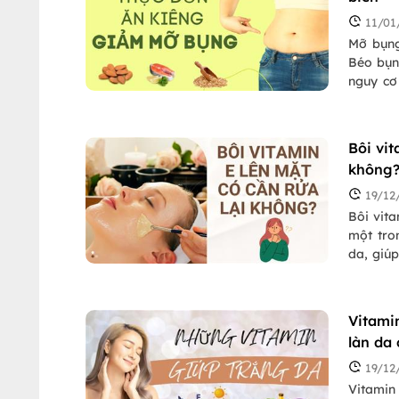
11/01
Mỡ bụng
Béo bụng
nguy cơ 
rất phổ
nguyên 
đơn 1 tu
Bôi vi
không
19/12
Bôi vita
một tro
da, giú
mềm mại
chúng ta
hay để 
Vitami
làn da
19/12
Vitamin