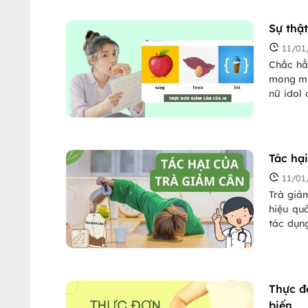
liệu, là
ngay để
Sự thậ
11/01
Chắc hẳ
mong mu
nữ idol
giảm câ
đơn giảm
IU. Vậy 
hiệu qu
Tác hạ
11/01
Trà giả
hiệu qu
tác dụn
quả khô
Pasgo sẽ
viết dướ
Thực đ
biến