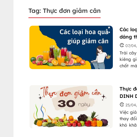
Tag: Thực đơn giảm cân
Các lo
dáng t
07/04
Trái câ
kiêng g
chất mà
giảm cân
Thực đ
DINH 
25/04
Việc gi
thay đổi
khó khă
nhau, từ