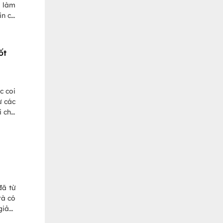
g làm
in có
g bạn
ốt
c coi
ư các
i cho
 cùng
đã từ
rà có
 giảm
 uống