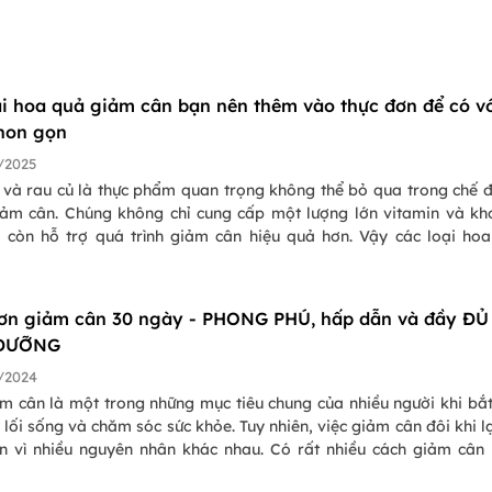
ại hoa quả giảm cân bạn nên thêm vào thực đơn để có v
hon gọn
/2025
y và rau củ là thực phẩm quan trọng không thể bỏ qua trong chế 
iảm cân. Chúng không chỉ cung cấp một lượng lớn vitamin và k
 còn hỗ trợ quá trình giảm cân hiệu quả hơn. Vậy các loại ho
 nên ăn hằng ngày là gì và vì sao chúng ta nên lựa chọn chúng?
ơn giảm cân 30 ngày - PHONG PHÚ, hấp dẫn và đầy ĐỦ
DƯỠNG
/2024
ảm cân là một trong những mục tiêu chung của nhiều người khi bắ
 lối sống và chăm sóc sức khỏe. Tuy nhiên, việc giảm cân đôi khi lạ
n vì nhiều nguyên nhân khác nhau. Có rất nhiều cách giảm cân
 việc ăn kiêng đến tập thể dục và sử dụng thuốc giảm cân. Tuy n