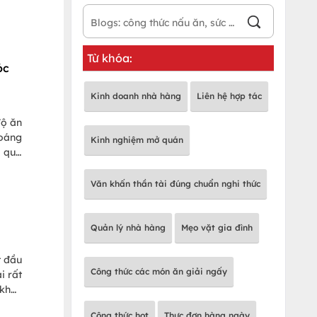
Từ khóa:
óc
Kinh doanh nhà hàng
Liên hệ hợp tác
độ ăn
hoáng
Kinh nghiệm mở quán
a quả
Văn khấn thần tài đúng chuẩn nghi thức
Quản lý nhà hàng
Mẹo vặt gia đình
t đầu
Công thức các món ăn giải ngấy
i rất
 khác
hiên,
Công thức hot
Thực đơn hàng ngày