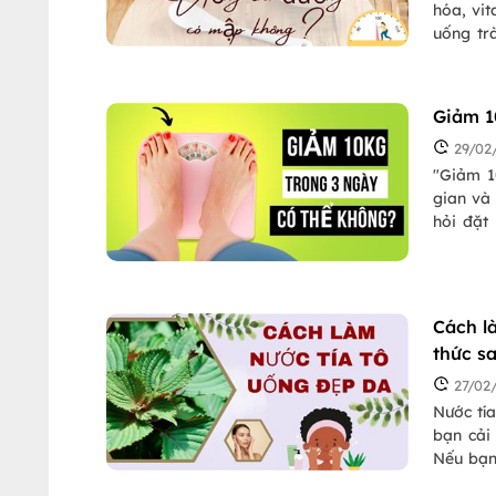
hóa, vit
uống tr
Uống tr
hiểu câ
thức bổ í
Giảm 1
29/02
"Giảm 1
gian và 
hỏi đặt
ngày th
Vậy chú
nhé!
Cách l
thức s
27/02
Nước tía
bạn cải 
Nếu bạn
tía tô 