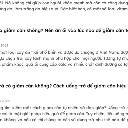
ời. Nó không chỉ giúp con người khỏe mạnh mà còn có công dụn
ng da, làm trắng da hiệu quả. Đặc biệt hơn, có một số loại vitam
g làm trắng da cực hiệu quả. Và trong bài viết này Pasgo sẽ cùn
iểu vitamin nào giúp trắng da và nó có ở đâu nhé!
có giảm cân không? Nên ăn ổi vào lúc nào để giảm cân t
/2023
một loại cây ăn trái phổ biến và được ưa chuộng ở Việt Nam, đượ
lựa chọn trái cây lành mạnh phù hợp cho mọi người. Tương tự nh
c phẩm khác, quả ổi cung cấp calo và nhiều chất dinh dưỡng có lợ
. Vậy người ăn kiêng có nên ăn ổi, ăn ổi có giảm cân không? Hãy
giải đáp trong bài viết dưới đây nhé!
rà có giảm cân không? Cách uống trà để giảm cân hiệu
/2023
g tìm kiếm một cách giảm cân tự nhiên và đơn giản? Uống trà 
 coi là một giải pháp hiệu quả để giảm cân. Tuy nhiên, liệu uống t
n không và nếu có thì chúng ta nên sử dụng trà như thế nào để
y cùng Pasgo khám phá các nghiên cứu và sự thật đằng sau việc