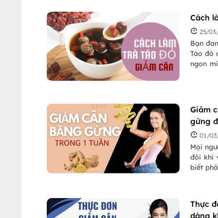
một tro
thực đơn
Cách l
đến bạn
cách hiệ
25/03
Bạn đan
Táo đỏ c
ngon mi
giảm câ
nhé!
Giảm c
gừng đ
01/03
Mọi ngư
đôi khi 
biết phả
nấu ăn v
chừ gì n
dưới đây
Thực đ
dáng k