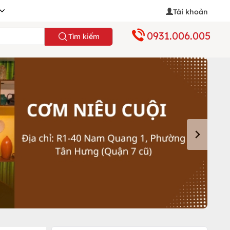
Tài khoản
0931.006.005
Tìm kiếm