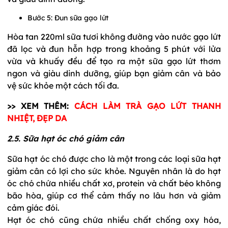
Bước 5: Đun sữa gạo lứt
Hòa tan 220ml sữa tươi không đường vào nước gạo lứt
đã lọc và đun hỗn hợp trong khoảng 5 phút với lửa
vừa và khuấy đều để tạo ra một sữa gạo lứt thơm
ngon và giàu dinh dưỡng, giúp bạn giảm cân và bảo
vệ sức khỏe một cách tối đa.
>> XEM THÊM:
CÁCH LÀM TRÀ GẠO LỨT THANH
NHIỆT, ĐẸP DA
2.5. Sữa hạt óc chó giảm cân
Sữa hạt óc chó được cho là một trong các loại sữa hạt
giảm cân có lợi cho sức khỏe. Nguyên nhân là do hạt
óc chó chứa nhiều chất xơ, protein và chất béo không
bão hòa, giúp cơ thể cảm thấy no lâu hơn và giảm
cảm giác đói.
Hạt óc chó cũng chứa nhiều chất chống oxy hóa,