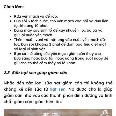
Cách làm:
Rửa yến mạch và để ráo.
Đun sôi 3 tách nước, cho yến mạch vào nồi và đun liên
tục khoảng 10 phút.
Dùng máy xay sinh tố để xay nhuyễn, lọc bỏ bã và
giữ lại nước yến mạch.
Thêm muối, vani và mật ong vào nước yến mạch đã
lọc. Đun sôi khoảng 2 phút để đảm bảo tiêu diệt một
số loại vi sinh vật.
Bạn có thể uống sữa yến mạch giảm cân thay cho
bữa sáng hoặc bữa tối, hoặc uống trong suốt ngày để
giữ cho cơ thể cảm thấy no lâu hơn.
2.3. Sữa hạt sen giúp giảm cân
Nhắc đến các loại sữa hạt giảm cân thì không thể
không kể đến sữa từ
hạt sen
. Nó được cho là giúp
giảm cân nhờ vào các thành phần dinh dưỡng và tính
chất giảm cảm giác thèm ăn.