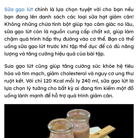
Sữa gạo lứt
chính là lựa chọn tuyệt vời cho bạn nếu
bạn đang lên danh sách các loại sữa hạt giảm cân!
Không những chứa tinh bột giúp tạo cảm giác no lâu,
sữa gạo lứt còn là nguồn cung cấp chất xơ, giúp làm
chậm quá trình hấp thụ đường vào cơ thể. Bạn có thể
uống sữa gạo lứt trước khi tập thể dục để có đủ năng
lượng và tăng cường hiệu quả của bài tập.
Sưa gạo lứt cũng giúp tăng cường sức khỏe hệ tiêu
hóa và tim mạch, giảm cholesterol và nguy cơ ung thư
ruột kết. Với chỉ 120 Kcal mỗi ly 240 ml, sữa gạo lứt là
lựa chọn lý tưởng cho bất kỳ ai đang tìm kiếm một đồ
uống lành mạnh để hỗ trợ quá trình giảm cân.