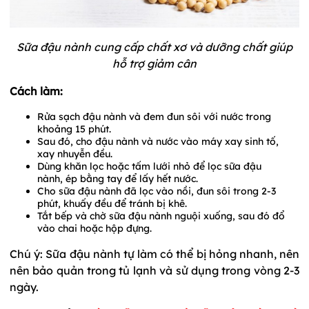
Sữa đậu nành cung cấp chất xơ và dưỡng chất giúp
hỗ trợ giảm cân
Cách làm:
Rửa sạch đậu nành và đem đun sôi với nước trong
khoảng 15 phút.
Sau đó, cho đậu nành và nước vào máy xay sinh tố,
xay nhuyễn đều.
Dùng khăn lọc hoặc tấm lưới nhỏ để lọc sữa đậu
nành, ép bằng tay để lấy hết nước.
Cho sữa đậu nành đã lọc vào nồi, đun sôi trong 2-3
phút, khuấy đều để tránh bị khê.
Tắt bếp và chờ sữa đậu nành nguội xuống, sau đó đổ
vào chai hoặc hộp đựng.
Chú ý: Sữa đậu nành tự làm có thể bị hỏng nhanh, nên
nên bảo quản trong tủ lạnh và sử dụng trong vòng 2-3
ngày.