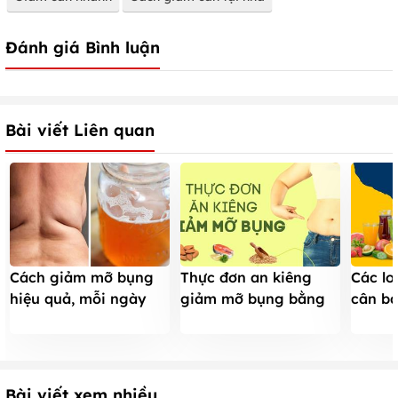
Đánh giá Bình luận
Bài viết Liên quan
Cách giảm mỡ bụng
Thực đơn an kiêng
Các lo
hiệu quả, mỗi ngày
giảm mỡ bụng bằng
cân b
giảm 1cm
những thực phẩm phổ
thực đ
biến
dáng 
Bài viết xem nhiều