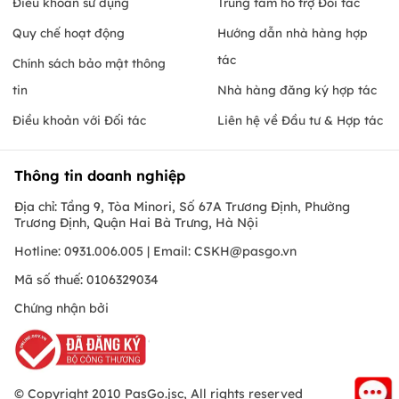
Điều khoản sử dụng
Trung tâm hỗ trợ Đối tác
Quy chế hoạt động
Hướng dẫn nhà hàng hợp
tác
Chính sách bảo mật thông
tin
Nhà hàng đăng ký hợp tác
Điều khoản với Đối tác
Liên hệ về Đầu tư & Hợp tác
Thông tin doanh nghiệp
Địa chỉ: Tầng 9, Tòa Minori, Số 67A Trương Định, Phường
Trương Định, Quận Hai Bà Trưng, Hà Nội
Hotline: 0931.006.005 | Email:
CSKH@pasgo.vn
Mã số thuế: 0106329034
Chứng nhận bởi
© Copyright 2010 PasGo.jsc, All rights reserved