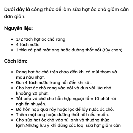
Dưới đây là công thức để làm sữa hạt óc chó giảm cân
đơn giản:
Nguyên liệu:
1/2 tách hạt óc chó rang
4 tách nước
1 thìa cà phê mật ong hoặc đường thốt nốt (tùy chọn)
Cách làm:
Rang hạt óc chó trên chảo đến khi có mùi thơm và
màu nâu nhạt.
Đun 4 tách nước trong nồi đến khi sôi.
Cho hạt óc chó rang vào nồi và đun với lửa nhỏ
khoảng 20 phút.
Tắt bếp và chờ cho hỗn hợp nguội tầm 10 phút rồi
nghiền nhuyễn.
Đổ hỗn hợp qua rây hoặc lọc để lấy nước óc chó.
Thêm mật ong hoặc đường thốt nốt nếu muốn.
Cho sữa hạt óc chó vào tủ lạnh và thưởng thức
lạnh.Những lưu ý khi dùng các loại sữa hạt giảm cân