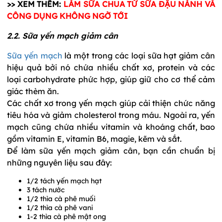
>> XEM THÊM:
LÀM SỮA CHUA TỪ SỮA ĐẬU NÀNH VÀ
CÔNG DỤNG KHÔNG NGỜ TỚI
2.2. Sữa yến mạch giảm cân
Sữa yến mạch
là một trong các loại sữa hạt giảm cân
hiệu quả bởi nó chứa nhiều chất xơ, protein và các
loại carbohydrate phức hợp, giúp giữ cho cơ thể cảm
giác thèm ăn.
Các chất xơ trong yến mạch giúp cải thiện chức năng
tiêu hóa và giảm cholesterol trong máu. Ngoài ra, yến
mạch cũng chứa nhiều vitamin và khoáng chất, bao
gồm vitamin E, vitamin B6, magie, kẽm và sắt.
Để làm sữa yến mạch giảm cân, bạn cần chuẩn bị
những nguyên liệu sau đây:
1/2 tách yến mạch hạt
3 tách nước
1/2 thìa cà phê muối
1/2 thìa cà phê vani
1-2 thìa cà phê mật ong