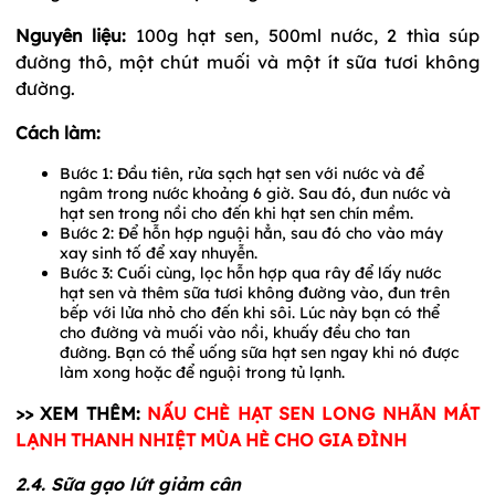
Nguyên liệu:
100g hạt sen, 500ml nước, 2 thìa súp
đường thô, một chút muối và một ít sữa tươi không
đường.
Cách làm:
Bước 1: Đầu tiên, rửa sạch hạt sen với nước và để
ngâm trong nước khoảng 6 giờ. Sau đó, đun nước và
hạt sen trong nồi cho đến khi hạt sen chín mềm.
Bước 2: Để hỗn hợp nguội hẳn, sau đó cho vào máy
xay sinh tố để xay nhuyễn.
Bước 3: Cuối cùng, lọc hỗn hợp qua rây để lấy nước
hạt sen và thêm sữa tươi không đường vào, đun trên
bếp với lửa nhỏ cho đến khi sôi. Lúc này bạn có thể
cho đường và muối vào nồi, khuấy đều cho tan
đường. Bạn có thể uống sữa hạt sen ngay khi nó được
làm xong hoặc để nguội trong tủ lạnh.
>> XEM THÊM:
NẤU CHÈ HẠT SEN LONG NHÃN MÁT
LẠNH THANH NHIỆT MÙA HÈ CHO GIA ĐÌNH
2.4. Sữa gạo lứt giảm cân