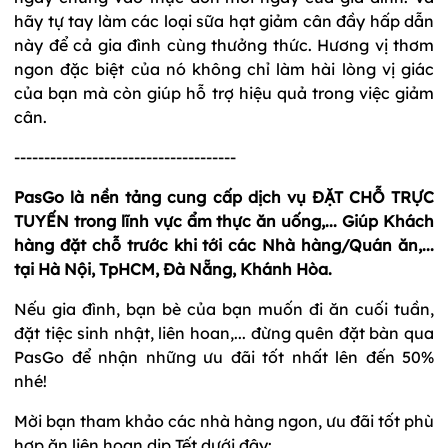
hãy tự tay làm các loại sữa hạt giảm cân đầy hấp dẫn
này để cả gia đình cùng thưởng thức. Hương vị thơm
ngon đặc biệt của nó không chỉ làm hài lòng vị giác
của bạn mà còn giúp hỗ trợ hiệu quả trong việc giảm
cân.
-------------------------------------
PasGo là nền tảng cung cấp dịch vụ ĐẶT CHỖ TRỰC
TUYẾN trong lĩnh vực ẩm thực ăn uống,... Giúp Khách
hàng đặt chỗ trước khi tới các Nhà hàng/Quán ăn,...
tại Hà Nội, TpHCM, Đà Nẵng, Khánh Hòa.
Nếu gia đình, bạn bè của bạn muốn đi ăn cuối tuần,
đặt tiệc sinh nhật, liên hoan,... đừng quên đặt bàn qua
PasGo để nhận những ưu đãi tốt nhất lên đến 50%
nhé!
Mời bạn tham khảo các nhà hàng ngon, ưu đãi tốt phù
hợp ăn liên hoan dịp Tết dưới đây: