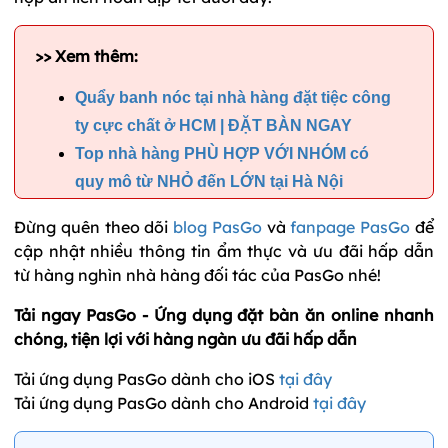
>> Xem thêm:
Quẩy banh nóc tại nhà hàng đặt tiệc công
ty cực chất ở HCM | ĐẶT BÀN NGAY
Top nhà hàng PHÙ HỢP VỚI NHÓM có
quy mô từ NHỎ đến LỚN tại Hà Nội
Đừng quên theo dõi
blog PasGo
và
fanpage PasGo
để
cập nhật nhiều thông tin ẩm thực và ưu đãi hấp dẫn
từ hàng nghìn nhà hàng đối tác của PasGo nhé!
Tải ngay PasGo - Ứng dụng đặt bàn ăn online nhanh
chóng, tiện lợi với hàng ngàn ưu đãi hấp dẫn
Tải ứng dụng PasGo dành cho iOS
tại đây
Tải ứng dụng PasGo dành cho Android
tại đây