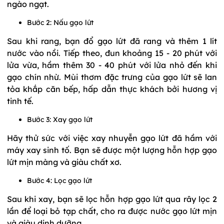
ngào ngạt.
Bước 2: Nấu gạo lứt
Sau khi rang, bạn đổ gạo lứt đã rang và thêm 1 lít
nước vào nồi. Tiếp theo, đun khoảng 15 - 20 phút với
lửa vừa, hầm thêm 30 - 40 phút với lửa nhỏ đến khi
gạo chín nhừ. Mùi thơm đặc trưng của gạo lứt sẽ lan
tỏa khắp căn bếp, hấp dẫn thực khách bởi hương vị
tinh tế.
Bước 3: Xay gạo lứt
Hãy thử sức với việc xay nhuyễn gạo lứt đã hầm với
máy xay sinh tố. Bạn sẽ được một lượng hỗn hợp gạo
lứt mịn màng và giàu chất xơ.
Bước 4: Lọc gạo lứt
Sau khi xay, bạn sẽ lọc hỗn hợp gạo lứt qua rây lọc 2
lần để loại bỏ tạp chất, cho ra được nước gạo lứt mịn
và giàu dinh dưỡng.