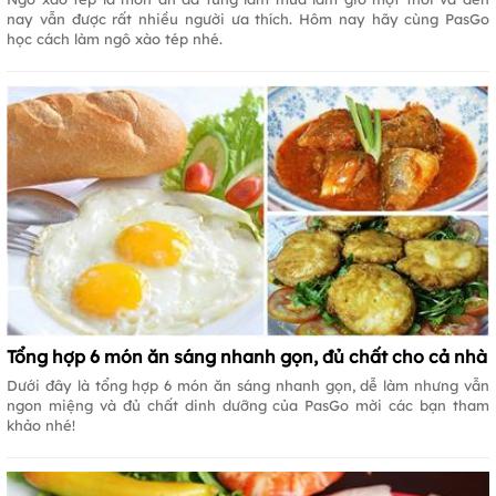
nay vẫn được rất nhiều người ưa thích. Hôm nay hãy cùng PasGo
học cách làm ngô xào tép nhé.
Tổng hợp 6 món ăn sáng nhanh gọn, đủ chất cho cả nhà
Dưới đây là tổng hợp 6 món ăn sáng nhanh gọn, dễ làm nhưng vẫn
ngon miệng và đủ chất dinh dưỡng của PasGo mời các bạn tham
khảo nhé!