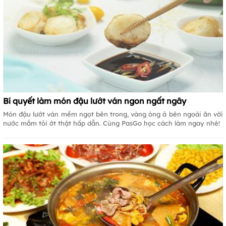
Bí quyết làm món đậu lướt ván ngon ngất ngây
Món đậu lướt ván mềm ngọt bên trong, vàng óng ả bên ngoài ăn với
nước mắm tỏi ớt thật hấp dẫn. Cùng PasGo học cách làm ngay nhé!