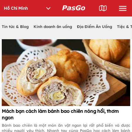
Tin tức & Blog
Kinh doanh ăn uống
Địa Điểm Ăn Uống
Tiệc & 
Mách bạn cách làm bánh bao chiên nóng hổi, thơm
ngon
Bánh bao chiên là một món ăn vặt ngon lại rất phổ biến và được
nhiều người yêu thích. Nhanh tay cùng PasGo học cách làm bánh