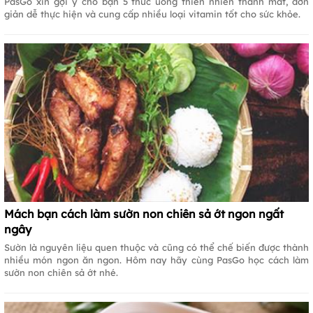
PasGo xin gợi ý cho bạn 5 thức uống thiên nhiên thanh mát, đơn
giản dễ thực hiện và cung cấp nhiều loại vitamin tốt cho sức khỏe.
Mách bạn cách làm sườn non chiên sả ớt ngon ngất
ngây
Sườn là nguyên liệu quen thuộc và cũng có thể chế biến được thành
nhiều món ngon ăn ngon. Hôm nay hãy cùng PasGo học cách làm
sườn non chiên sả ớt nhé.