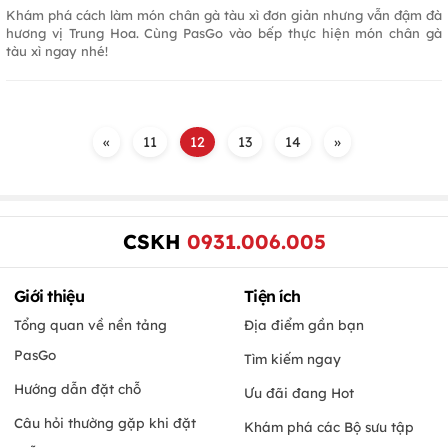
Khám phá cách làm món chân gà tàu xì đơn giản nhưng vẫn đậm đà
hương vị Trung Hoa. Cùng PasGo vào bếp thực hiện món chân gà
tàu xì ngay nhé!
«
11
12
13
14
»
CSKH
0931.006.005
Giới thiệu
Tiện ích
Tổng quan về nền tảng
Địa điểm gần bạn
PasGo
Tìm kiếm ngay
Hướng dẫn đặt chỗ
Ưu đãi đang Hot
Câu hỏi thường gặp khi đặt
Khám phá các Bộ sưu tập