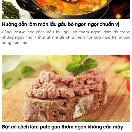
Hướng dẫn làm món lẩu gầu bò ngon ngọt chuẩn vị
Cùng PasGo học cách nấu lẩu gầu bò thơm ngon, đậm đà trong
những ngày thời tiết mát mẻ dễ chịu hiếm hoi của mùa hè oi bức
nóng nực nhé!
Bật mí cách làm pate gan thơm ngon không cần máy