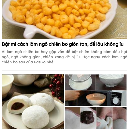
Bật mí cách làm ngô chiên bơ giòn tan, để lâu không ỉu
Ai làm ngô chiên bơ hay gặp vấn đề bột chiên không bám đều hạt
ngô, ngô không giòn, chiên xong dễ bị ỉu. Học ngay cách làm ngô
chiên bơ sau của PasGo nhé!