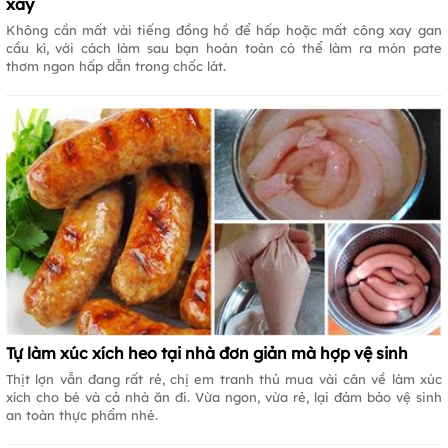
xay
Không cần mất vài tiếng đồng hồ để hấp hoặc mất công xay gan
cầu kì, với cách làm sau bạn hoàn toàn có thể làm ra món pate
thơm ngon hấp dẫn trong chốc lát.
Tự làm xúc xích heo tại nhà đơn giản mà hợp vệ sinh
Thịt lợn vẫn đang rất rẻ, chị em tranh thủ mua vài cân về làm xúc
xích cho bé và cả nhà ăn đi. Vừa ngon, vừa rẻ, lại đảm bảo vệ sinh
an toàn thực phẩm nhé.