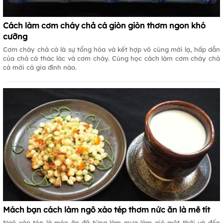
Cách làm cơm cháy chả cá giòn giòn thơm ngon khó
cưỡng
Cơm cháy chả cá là sự tổng hòa và kết hợp vô cùng mới lạ, hấp dẫn
của chả cá thác lác và cơm cháy. Cùng học cách làm cơm cháy chả
cá mời cả gia đình nào.
Mách bạn cách làm ngô xào tép thơm nức ăn là mê tít
Ngô xào tép là món ăn đã từng làm mưa làm gió một thời và đến