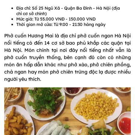
Địa chỉ: Số 25 Ngũ Xã - Quận Ba Đình - Hà Nội (địa
chỉ cơ sở chính)
Mức giá: Từ 55.000 VNĐ - 150.000 VND
Thời gian mở cửa: Từ 9:00 - 21:30 hàng ngày
Phở cuốn Hương Mai là địa chỉ phở cuốn ngon Hà Nội
nổi tiếng có đến 14 cơ sở bao phủ khắp các quận tại
Hà Nội. Món chính tại nơi đây nổi tiếng nhất vẫn là
phở cuốn truyền thống, bên cạnh đó còn có những
món ăn hấp dẫn khác như phở xào, phở chiên phồng,
chả ngan hay món phở chiên trứng độc lạ được nhiều
người yêu thích.