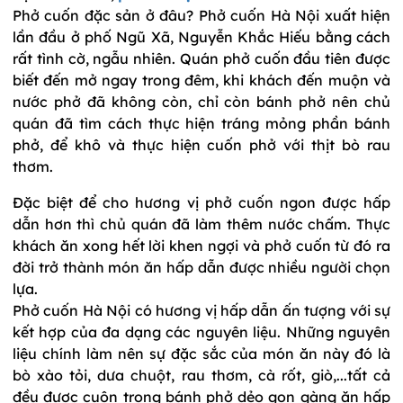
Phở cuốn đặc sản ở đâu? Phở cuốn Hà Nội xuất hiện
lần đầu ở phố Ngũ Xã, Nguyễn Khắc Hiếu bằng cách
rất tình cờ, ngẫu nhiên. Quán phở cuốn đầu tiên được
biết đến mở ngay trong đêm, khi khách đến muộn và
nước phở đã không còn, chỉ còn bánh phở nên chủ
quán đã tìm cách thực hiện tráng mỏng phần bánh
phở, để khô và thực hiện cuốn phở với thịt bò rau
thơm.
Đặc biệt để cho hương vị phở cuốn ngon được hấp
dẫn hơn thì chủ quán đã làm thêm nước chấm. Thực
khách ăn xong hết lời khen ngợi và phở cuốn từ đó ra
đời trở thành món ăn hấp dẫn được nhiều người chọn
lựa.
Phở cuốn Hà Nội có hương vị hấp dẫn ấn tượng với sự
kết hợp của đa dạng các nguyên liệu. Những nguyên
liệu chính làm nên sự đặc sắc của món ăn này đó là
bò xào tỏi, dưa chuột, rau thơm, cà rốt, giò,...tất cả
đều được cuộn trong bánh phở dẻo gọn gàng ăn hấp