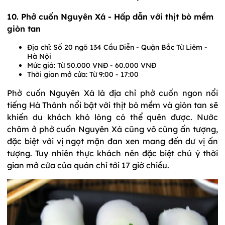
10. Phở cuốn Nguyên Xá - Hấp dẫn với thịt bò mềm
giòn tan
Địa chỉ: Số 20 ngõ 134 Cầu Diễn - Quận Bắc Từ Liêm -
Hà Nội
Mức giá: Từ 50.000 VNĐ - 60.000 VNĐ
Thời gian mở cửa: Từ 9:00 - 17:00
Phở cuốn Nguyên Xá là địa chỉ phở cuốn ngon nổi
tiếng Hà Thành nổi bật với thịt bò mềm và giòn tan sẽ
khiến du khách khó lòng có thể quên được. Nước
châm ở phở cuốn Nguyên Xá cũng vô cùng ấn tượng,
đặc biệt với vị ngọt mặn đan xen mang đến dư vị ấn
tượng. Tuy nhiên thực khách nên đặc biệt chú ý thời
gian mở cửa của quán chỉ tới 17 giờ chiều.