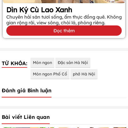
Dìn Ký Cù Lao Xanh
Chuyên hải sản tươi sống, ẩm thực đồng quê. Không
gian rộng rãi, view sông, chòi lá, phòng riêng.
Đọc thêm
TỪ KHÓA:
Món ngon
Đặc sản Hà Nội
Món ngon Phố Cổ
phở Hà Nội
Đánh giá Bình luận
Bài viết Liên quan