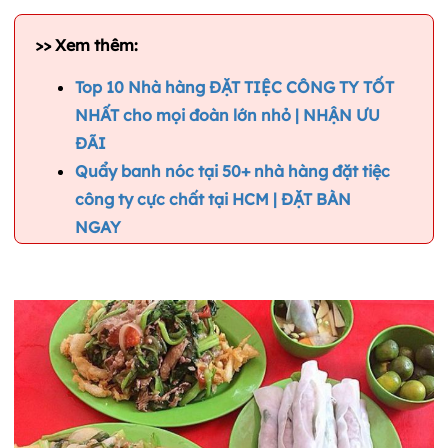
>> Xem thêm:
Top 10 Nhà hàng ĐẶT TIỆC CÔNG TY TỐT
NHẤT cho mọi đoàn lớn nhỏ | NHẬN ƯU
ĐÃI
Quẩy banh nóc tại 50+ nhà hàng đặt tiệc
công ty cực chất tại HCM | ĐẶT BÀN
NGAY