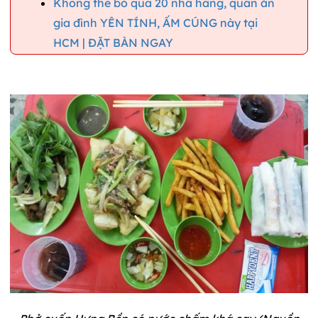
Không thể bỏ qua 20 nhà hàng, quán ăn
gia đình YÊN TÍNH, ẤM CÚNG này tại
HCM | ĐẶT BÀN NGAY