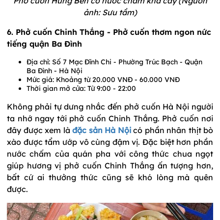
Phở cuốn Hưng Bền có nước chấm khá cay (Nguồn
ảnh: Sưu tầm)
6. Phở cuốn Chinh Thắng - Phở cuốn thơm ngon nức
tiếng quận Ba Đình
Địa chỉ: Số 7 Mạc Đĩnh Chi - Phường Trúc Bạch - Quận
Ba Đình - Hà Nội
Mức giá: Khoảng từ 20.000 VNĐ - 60.000 VNĐ
Thời gian mở cửa: Từ 9:00 - 22:00
Không phải tự dưng nhắc đến phở cuốn Hà Nội người
ta nhớ ngay tới phở cuốn Chinh Thắng. Phở cuốn nơi
đây được xem là
đặc sản Hà Nội
có phần nhân thịt bò
xào được tẩm ướp vô cùng đậm vị. Đặc biệt hơn phần
nước chấm của quán pha với công thức chua ngọt
giúp hương vị phở cuốn Chinh Thắng ấn tượng hơn,
bất cứ ai thưởng thức cũng sẽ khó lòng mà quên
được.