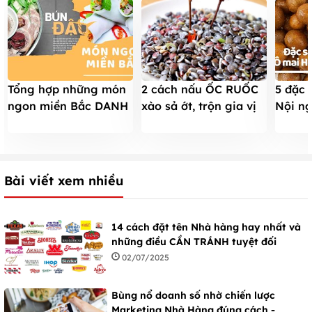
Tổng hợp những món
5 đặc 
2 cách nấu ỐC RUỐC
ngon miền Bắc DANH
Nội ng
xào sả ớt, trộn gia vị
TIẾNG lẫy lừng thập
tìm mu
lạ miệng, ăn là
phương
NGHIỀN
Bài viết xem nhiều
14 cách đặt tên Nhà hàng hay nhất và
những điều CẦN TRÁNH tuyệt đối
02/07/2025
Bùng nổ doanh số nhờ chiến lược
Marketing Nhà Hàng đúng cách -