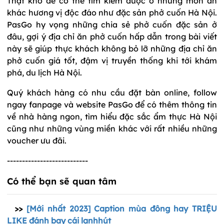
Thật khó để có thể tìm kiếm được ở những món ăn
khác hương vị độc đáo như đặc sản phở cuốn Hà Nội.
PasGo hy vọng những chia sẻ phở cuốn đặc sản ở
đâu, gợi ý địa chỉ ăn phở cuốn hấp dẫn trong bài viết
này sẽ giúp thực khách không bỏ lỡ những địa chỉ ăn
phở cuốn giá tốt, đậm vị truyền thống khi tới khám
phá, du lịch Hà Nội.
Quý khách hàng có nhu cầu đặt bàn online, follow
ngay fanpage và website PasGo để có thêm thông tin
về nhà hàng ngon, tìm hiểu đặc sắc ẩm thực Hà Nội
cũng như những vùng miền khác với rất nhiều những
voucher ưu đãi.
---------------------------
Có thể bạn sẽ quan tâm
>>
[Mới nhất 2023] Caption mùa đông hay TRIỆU
LIKE đánh bay cái lạnh
hút