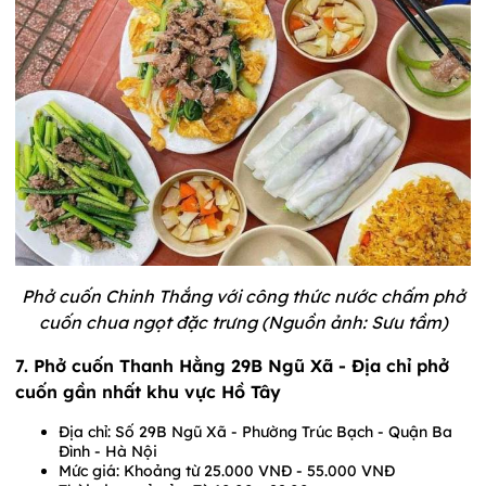
Phở cuốn Chinh Thắng với công thức nước chấm phở
cuốn chua ngọt đặc trưng (Nguồn ảnh: Sưu tầm)
7. Phở cuốn Thanh Hằng 29B Ngũ Xã - Địa chỉ phở
cuốn gần nhất khu vực Hồ Tây
Địa chỉ: Số 29B Ngũ Xã - Phường Trúc Bạch - Quận Ba
Đình - Hà Nội
Mức giá: Khoảng từ 25.000 VNĐ - 55.000 VNĐ