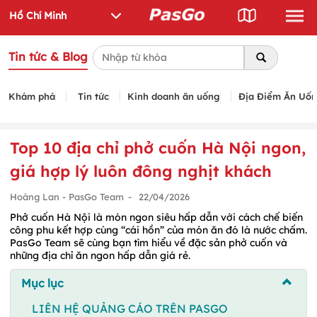
Tin tức & Blog
Khám phá
Tin tức
Kinh doanh ăn uống
Địa Điểm Ăn Uố
Top 10 địa chỉ phở cuốn Hà Nội ngon,
giá hợp lý luôn đông nghịt khách
Hoàng Lan - PasGo Team
-
22/04/2026
Phở cuốn Hà Nội là món ngon siêu hấp dẫn với cách chế biến
công phu kết hợp cùng “cái hồn” của món ăn đó là nước chấm.
PasGo Team sẽ cùng bạn tìm hiểu về đặc sản phở cuốn và
những địa chỉ ăn ngon hấp dẫn giá rẻ.
Mục lục
LIÊN HỆ QUẢNG CÁO TRÊN PASGO