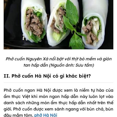
Phở cuốn Nguyên Xá nổi bật với thịt bò mềm và giòn
tan hấp dẫn (Nguồn ảnh: Sưu tầm)
II. Phở cuốn Hà Nội có gì khác biệt?
Phở cuốn ngon Hà Nội được xem là niềm tự hào của
ẩm thực Việt khi món ngon hấp dẫn này luôn lọt vào
danh sách những món ẩm thực hấp dẫn nhất trên thế
giới. Phở cuốn được xem sánh ngang với bún chả, bún
đậu mắm tôm,
phở Hà Nội