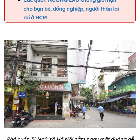
cho bạn bè, đồng nghiệp, người thân lai
rai ở HCM
Phở cuốn 31 Ngũ Xã Hà Nội nằm ngay mặt đường dễ