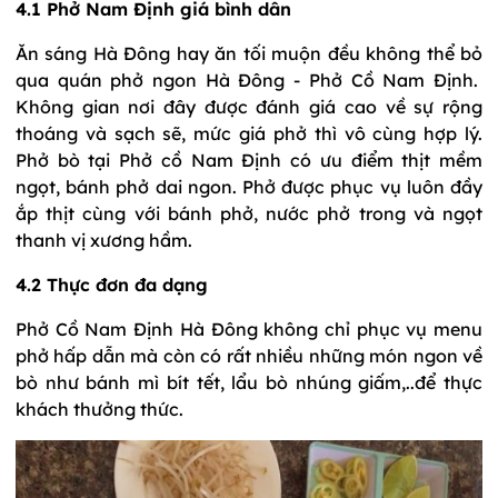
4.1 Phở Nam Định giá bình dân
Ăn sáng Hà Đông hay ăn tối muộn đều không thể bỏ
qua quán phở ngon Hà Đông - Phở Cồ Nam Định.
Không gian nơi đây được đánh giá cao về sự rộng
thoáng và sạch sẽ, mức giá phở thì vô cùng hợp lý.
Phở bò tại Phở cồ Nam Định có ưu điểm thịt mềm
ngọt, bánh phở dai ngon. Phở được phục vụ luôn đầy
ắp thịt cùng với bánh phở, nước phở trong và ngọt
thanh vị xương hầm.
4.2 Thực đơn đa dạng
Phở Cồ Nam Định Hà Đông không chỉ phục vụ menu
phở hấp dẫn mà còn có rất nhiều những món ngon về
bò như bánh mì bít tết, lẩu bò nhúng giấm,..để thực
khách thưởng thức.