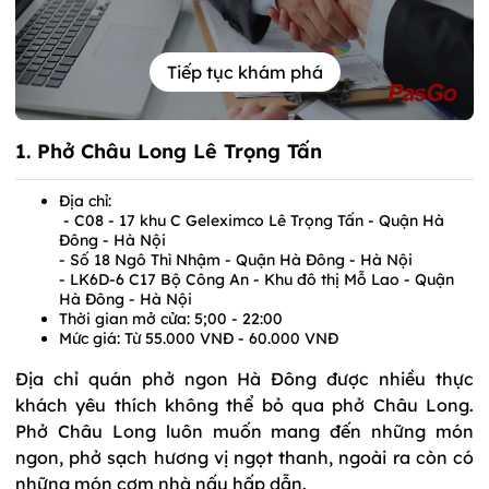
Tiếp tục khám phá
1. Phở Châu Long Lê Trọng Tấn
Địa chỉ:
- C08 - 17 khu C Geleximco Lê Trọng Tấn - Quận Hà
Đông - Hà Nội
- Số 18 Ngô Thì Nhậm - Quận Hà Đông - Hà Nội
- LK6D-6 C17 Bộ Công An - Khu đô thị Mỗ Lao - Quận
Hà Đông - Hà Nội
Thời gian mở cửa: 5;00 - 22:00
Mức giá: Từ 55.000 VNĐ - 60.000 VNĐ
Địa chỉ quán phở ngon Hà Đông được nhiều thực
khách yêu thích không thể bỏ qua phở Châu Long.
Phở Châu Long luôn muốn mang đến những món
ngon, phở sạch hương vị ngọt thanh, ngoài ra còn có
những món cơm nhà nấu hấp dẫn.