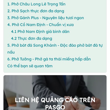
1. Phở Châu Long Lê Trọng Tấn
2. Phở Sạch thực đơn đa dạng
3. Phở Gánh Plus - Nguyên liệu tươi ngon
4. Phở Cồ Nam Định - Chuẩn vị xưa
4.1 Phở Nam Định giá bình dân
4.2 Thực đơn đa dạng
5. Phở bát đá Song Khánh - Độc đáo phở bát đá tự
nấu
6. Phở Tưởng - Phở gà ta thái miếng hấp dẫn
Có thể bạn sẽ quan tâm
LIÊN HỆ QUẢNG CÁO TRÊN
PASGO