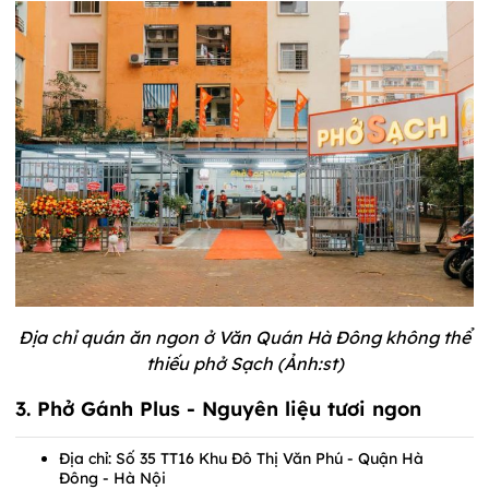
Địa chỉ quán ăn ngon ở Văn Quán Hà Đông không thể
thiếu phở Sạch (Ảnh:st)
3. Phở Gánh Plus - Nguyên liệu tươi ngon
Địa chỉ: Số 35 TT16 Khu Đô Thị Văn Phú - Quận Hà
Đông - Hà Nội