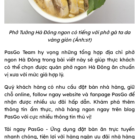
Phở Tưởng Hà Đông ngon có tiếng với phở gà ta da
vàng giòn (Ảnh:st)
PasGo Team hy vọng những tổng hợp địa chỉ phở
ngon Hà Đông trong bài viết này sẽ giúp thực khách
có thể chọn được quán phở ngon Hà Đông ăn chuẩn
vị xưa với mức giá hợp lý.
Quý khách hàng có nhu cầu đặt bàn nhà hàng, giữ
chỗ online, follow ngay website và fanpage PasGo để
nhận được nhiều ưu đãi hấp dẫn. Khám phá thêm
thông tin ẩm thực, nhà hàng ngon ngay trên blog
PasGo với cực nhiều thông tin thú vị!
Tải ngay PasGo - Ứng dụng đặt bàn ăn trực tuyến
nhanh chóng, tiện lợi với hàng ngàn ưu đãi nhà hàng