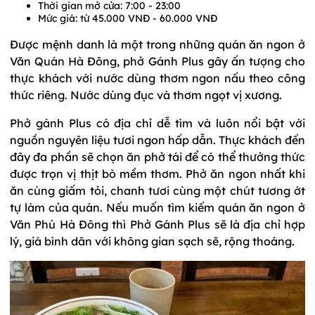
Thời gian mở cửa: 7:00 - 23:00
Mức giá: từ 45.000 VNĐ - 60.000 VNĐ
Được mệnh danh là một trong những quán ăn ngon ở
Văn Quán Hà Đông, phở Gánh Plus gây ấn tượng cho
thực khách với nước dùng thơm ngon nấu theo công
thức riêng. Nước dùng đục và thơm ngọt vị xương.
Phở gánh Plus có địa chỉ dễ tìm và luôn nổi bật với
nguồn nguyên liệu tươi ngon hấp dẫn. Thực khách đến
đây đa phần sẽ chọn ăn phở tái để có thể thưởng thức
được trọn vị thịt bò mềm thơm. Phở ăn ngon nhất khi
ăn cùng giấm tỏi, chanh tươi cùng một chút tương ớt
tự làm của quán. Nếu muốn tìm kiếm quán ăn ngon ở
Văn Phú Hà Đông thì Phở Gánh Plus sẽ là địa chỉ hợp
lý, giá bình dân với không gian sạch sẽ, rộng thoáng.