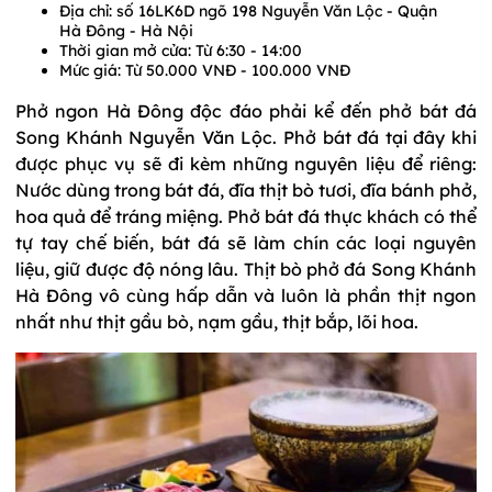
Địa chỉ: số 16LK6D ngõ 198 Nguyễn Văn Lộc - Quận
Hà Đông - Hà Nội
Thời gian mở cửa: Từ 6:30 - 14:00
Mức giá: Từ 50.000 VNĐ - 100.000 VNĐ
Phở ngon Hà Đông độc đáo phải kể đến phở bát đá
Song Khánh Nguyễn Văn Lộc. Phở bát đá tại đây khi
được phục vụ sẽ đi kèm những nguyên liệu để riêng:
Nước dùng trong bát đá, đĩa thịt bò tươi, đĩa bánh phở,
hoa quả để tráng miệng. Phở bát đá thực khách có thể
tự tay chế biến, bát đá sẽ làm chín các loại nguyên
liệu, giữ được độ nóng lâu. Thịt bò phở đá Song Khánh
Hà Đông vô cùng hấp dẫn và luôn là phần thịt ngon
nhất như thịt gầu bò, nạm gầu, thịt bắp, lõi hoa.