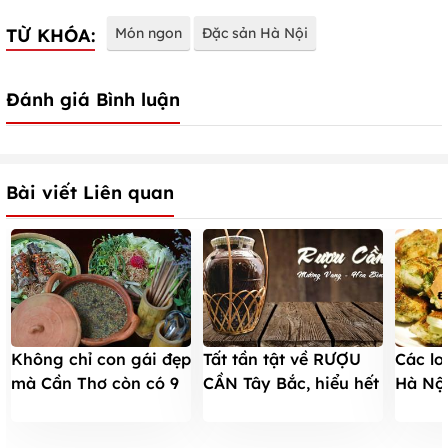
TỪ KHÓA:
Món ngon
Đặc sản Hà Nội
Đánh giá Bình luận
Bài viết Liên quan
Không chỉ con gái đẹp
Tất tần tật về RƯỢU
Các lo
mà Cần Thơ còn có 9
CẦN Tây Bắc, hiểu hết
Hà Nội
đặc sản nổi tiếng này
thì càng uống càng
thích 
say
biếu