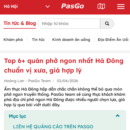
Tin tức & Blog
Khám phá
Tin tức
Kinh doanh ăn uống
Địa Điểm Ăn Uố
Top 6+ quán phở ngon nhất Hà Đông
chuẩn vị xưa, giá hợp lý
Hoàng Lan - PasGo Team
-
02/04/2026
Ẩm thực Hà Đông hấp dẫn chắc chắn không thể bỏ qua món
phở ngon truyền thống. PasGo team sẽ cùng thực khách khám
phá địa chỉ phở ngon Hà Đông được nhiều người chọn lựa, giá
hợp lý qua bài viết dưới đây.
Mục lục
LIÊN HỆ QUẢNG CÁO TRÊN PASGO