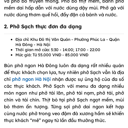
và phở bò truyền thống. Phở bò thịt mềm, bánh phở
mềm dai hấp dẫn với nước dùng dậy mùi. Phở gà với
nước dùng thơm quế hồi, đầy đặn cả bánh và nước.
2. Phở Sạch thực đơn đa dạng
Địa chỉ: Khu Đô thị Văn Quán - Phường Phúc La - Quận
Hà Đông - Hà Nội
Thời gian mở cửa: 5:30 - 14:00; 17:00 - 22:00
Mức giá: Từ 55.000 VNĐ - 85.000 VNĐ
Bún phở ngon Hà Đông luôn đa dạng rất nhiều quán
để thực khách chọn lựa, tuy nhiên phở Sạch vẫn là địa
chỉ
phở ngon Hà Nội
nhận được sự ủng hộ của đa số
các thực khách. Phở Sạch với menu đa dạng nhiều
món ngon như phở tái lăn, phở tái nạm, phở tái, phở
chín và tái chín. Thịt bò tại phở Sạch ngọt mềm, mùi
bò thơm ấn tượng. Từng sợi phở dai ngon kết hợp
cùng nước phở trong veo đậm đà xương hầm sẽ khiến
thực khách “mê” ngay từ lần đầu thưởng thức.