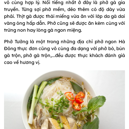
vô cùng hợp lý. Nổi tiếng nhất ở đây là phở gà gia
truyền. Từng sợi phở mềm, dẻo thêm có độ dày vừa
phải. Thịt gà được thái miếng vừa ăn với lớp da gà dai
vàng óng hấp dẫn. Phở cũng sẽ được ăn kèm cùng với
trứng non hay lòng gà ngon miệng.
Phở Tưởng là một trong những địa chỉ phở ngon Hà
Đông thực đơn cũng vô cùng đa dạng với phở bò, bún
gà trộn, phở gà trộn,...đều được thực khách đánh giá
cao về hương vị.