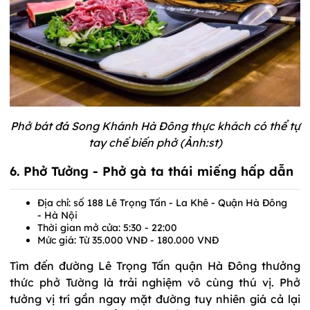
Phở bát đá Song Khánh Hà Đông thực khách có thể tự
tay chế biến phở (Ảnh:st)
6. Phở Tưởng - Phở gà ta thái miếng hấp dẫn
Địa chỉ: số 188 Lê Trọng Tấn - La Khê - Quận Hà Đông
- Hà Nội
Thời gian mở cửa: 5:30 - 22:00
Mức giá: Từ 35.000 VNĐ - 180.000 VNĐ
Tìm đến đường Lê Trọng Tấn quận Hà Đông thưởng
thức phở Tường là trải nghiệm vô cùng thú vị. Phở
tưởng vị trí gần ngay mặt đường tuy nhiên giá cả lại