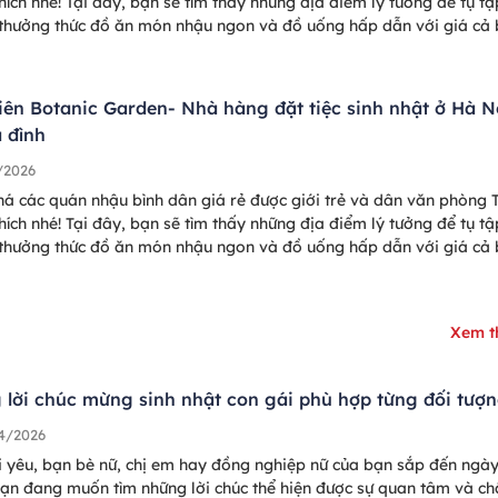
hích nhé! Tại đây, bạn sẽ tìm thấy những địa điểm lý tưởng để tụ tậ
 thưởng thức đồ ăn món nhậu ngon và đồ uống hấp dẫn với giá cả 
 lý.
iên Botanic Garden- Nhà hàng đặt tiệc sinh nhật ở Hà N
a đình
/2026
á các quán nhậu bình dân giá rẻ được giới trẻ và dân văn phòng 
hích nhé! Tại đây, bạn sẽ tìm thấy những địa điểm lý tưởng để tụ tậ
 thưởng thức đồ ăn món nhậu ngon và đồ uống hấp dẫn với giá cả 
 lý.
Xem 
lời chúc mừng sinh nhật con gái phù hợp từng đối tượ
4/2026
 yêu, bạn bè nữ, chị em hay đồng nghiệp nữ của bạn sắp đến ngày
ạn đang muốn tìm những lời chúc thể hiện được sự quan tâm và c