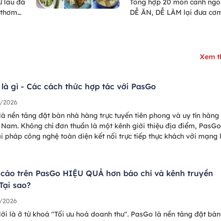
 lâu đã
Tổng hợp 20 món canh ngo
 thơm
DỄ ĂN, DỄ LÀM lại đưa cơ
 người
uốc
ứa chất
n mà
Xem 
ất tốt
 chưa
c loại
là gì - Các cách thức hợp tác với PasGo
mắm Phú
7/2026
hảo bài
à nền tảng đặt bàn nhà hàng trực tuyến tiên phong và uy tín hàng
Go nha!
t Nam. Không chỉ đơn thuần là một kênh giới thiệu địa điểm, PasGo
i pháp công nghệ toàn diện kết nối trực tiếp thực khách với mạng 
0+ nhà hàng trung và cao cấp trên toàn quốc (Hà Nội, TP.HCM, Đ
ha Trang, Đà Lạt, và nhiều thành phố du lịch nổi tiếng khắp Việt
cáo trên PasGo HIỆU QUẢ hơn báo chí và kênh truyền
Tại sao?
/2026
lời là ở từ khoá "Tối ưu hoá doanh thu". PasGo là nền tảng đặt bàn