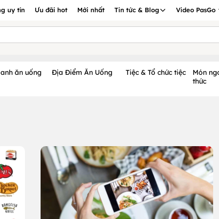
g uy tín
Ưu đãi hot
Mới nhất
Tin tức & Blog
Video PasGo
oanh ăn uống
Địa Điểm Ăn Uống
Tiệc & Tổ chức tiệc
Món ng
thức