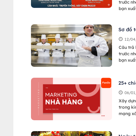
trước nh
bạn xuấ
hàng đa
trống. 
Sơ đồ t
12/04
Câu trả 
trước nh
bạn xuấ
hàng đa
trống. 
25+ ch
06/01
Xây dựn
trong k
mạng xã
hàng phù
quán lu