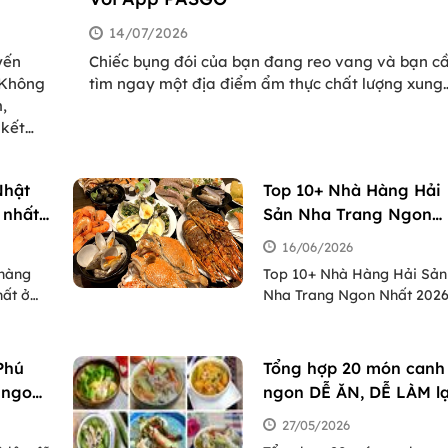
14/07/2026
yến
Chiếc bụng đói của bạn đang reo vang và bạn c
 Không
tìm ngay một địa điểm ẩm thực chất lượng xung
,
quanh? Thay vì mất thời gian lướt web vô định
 kết
giữa hàng tá kết quả chưa kiểm chứng, hãy để
000+
PasGo dẫn đường cho bạn. Chỉ cần tải ngay ứng
à Nội,
dụng tìm quán ăn PasGo – bạn sẽ có ngay bàn ă
Nhật
Top 10+ Nhà Hàng Hải
ều
ưng ý chỉ trong vòng 60 giây!
 nhất
Sản Nha Trang Ngon
Nhất 2026 | Menu, Đặt
16/06/2026
bàn
 hàng
Top 10+ Nhà Hàng Hải Sản
hất ở
Nha Trang Ngon Nhất 2026
ạn nhớ
Menu, Đặt bàn
cho bạn
Phú
Tổng hợp 20 món canh
 ngon
ngon DỄ ĂN, DỄ LÀM lạ
và địa
đưa cơm
27/05/2026