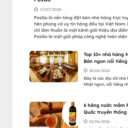
17/07/2026
PasGo là nền tảng đặt bàn nhà hàng trực tu
tiên phong và uy tín hàng đầu tại Việt Nam.
chỉ đơn thuần là một kênh giới thiệu địa điểm
PasGo là một giải pháp công nghệ toàn diện
nối trực tiếp thực khách với mạng lưới hơn 2
nhà hàng trung và cao cấp trên toàn quốc (H
Top 10+ nhà hàng 
TP.HCM, Đà Nẵng, Nha Trang, Đà Lạt, và nhi
Bản ngon nổi tiếng
thành phố du lịch nổi tiếng khắp Việt Nam
ở TpHCM
28/06/2026
Đây là các địa chỉ nhà
Nhật ngon, nổi tiếng n
Sài Gòn. Nếu có dịp b
ghé qua để review lại 
bè và người thân nhé.
6 hãng nước mắm 
Quốc truyền thống
nhất mua làm quà 
02/06/2026
chỉ mua