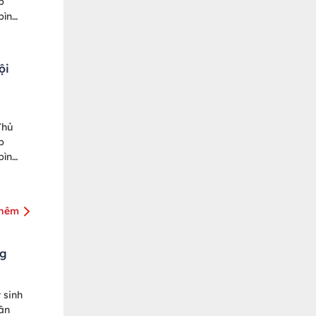
p
bình
ội
Thủ
p
bình
thêm
ng
 sinh
hân