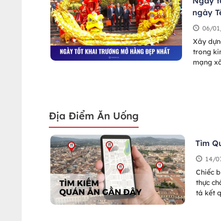
Ngày t
ngày T
06/01
Xây dựn
trong k
mạng xã
hàng phù
quán lu
Địa Điểm Ăn Uống
Tìm Q
14/0
Chiếc 
thực ch
tá kết 
ngay ứn
vòng 60