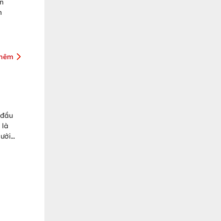
n
m
thêm
 đầu
 là
lưới
à
 Nam