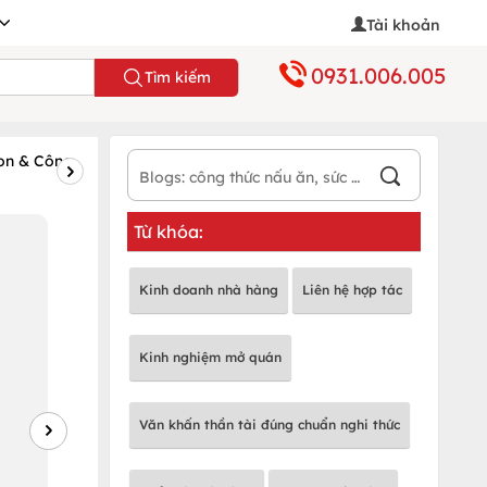
Tài khoản
0931.006.005
Tìm kiếm
on & Công
Đặc sản vùng miền
Dinh dưỡng
Sức k
Bài
Blog
Từ khóa:
mới
nhất
Kinh doanh nhà hàng
Liên hệ hợp tác
Kinh nghiệm mở quán
Văn khấn thần tài đúng chuẩn nghi thức