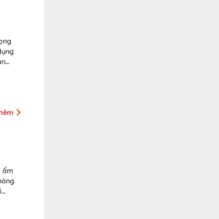
rọng
dụng
án
giúp
thêm
m ẩm
 hàng
i
ng