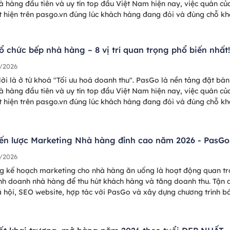
à hàng đầu tiên và uy tín top đầu Việt Nam hiện nay, việc quán củ
t hiện trên pasgo.vn đúng lúc khách hàng đang đói và đúng chỗ k
ng tìm là "điểm chạm vàng" để tăng trưởng doanh thu, lấp đầy ch
Hãy xem ngay những điểm chạm dưới đây nhé!
ổ chức bếp nhà hàng – 8 vị trí quan trọng phổ biến nhất
/2026
lời là ở từ khoá "Tối ưu hoá doanh thu". PasGo là nền tảng đặt bàn
à hàng đầu tiên và uy tín top đầu Việt Nam hiện nay, việc quán củ
t hiện trên pasgo.vn đúng lúc khách hàng đang đói và đúng chỗ k
ng tìm là "điểm chạm vàng" để tăng trưởng doanh thu, lấp đầy ch
Hãy xem ngay những điểm chạm dưới đây nhé!
iến lược Marketing Nhà hàng đỉnh cao năm 2026 - PasGo
/2026
g kế hoạch marketing cho nhà hàng ăn uống là hoạt động quan t
inh doanh nhà hàng để thu hút khách hàng và tăng doanh thu. Tận 
 hội, SEO website, hợp tác với PasGo và xây dựng chương trình b
 hợp,… là các chiến lược marketing nhà hàng hiệu quả nhất 2025, 
ôn đông khách.