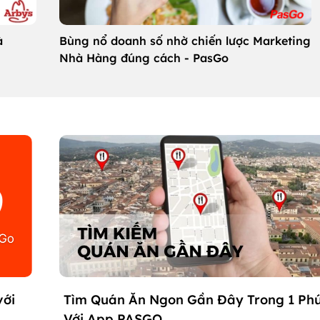
Bùng nổ doanh số nhờ chiến lược Marketing
à
Nhà Hàng đúng cách - PasGo
với
Tìm Quán Ăn Ngon Gần Đây Trong 1 Ph
Với App PASGO