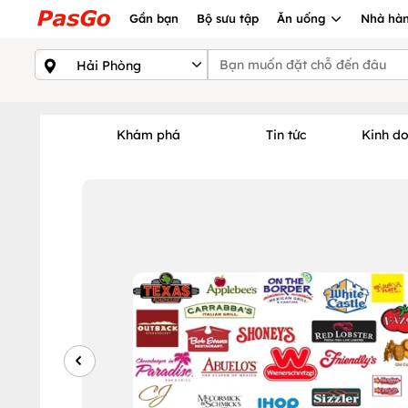
Gần bạn
Bộ sưu tập
Ăn uống
Nhà hàn
Khám phá
Tin tức
Kinh d
Xem nhiều nhất tháng