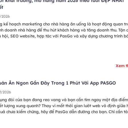
ốt khai trương, mở hàng năm 2026 theo tuổi ĐẸP NHẤT
ết
/2026
g kế hoạch marketing cho nhà hàng ăn uống là hoạt động quan t
inh doanh nhà hàng để thu hút khách hàng và tăng doanh thu. Tận 
 hội, SEO website, hợp tác với PasGo và xây dựng chương trình b
 hợp,… là các chiến lược marketing nhà hàng hiệu quả nhất 2025, 
ôn đông khách.
Xem 
uán Ăn Ngon Gần Đây Trong 1 Phút Với App PASGO
7/2026
bụng đói của bạn đang reo vang và bạn cần tìm ngay một địa điể
ất lượng xung quanh? Thay vì mất thời gian lướt web vô định giữa
quả chưa kiểm chứng, hãy để PasGo dẫn đường cho bạn. Chỉ cần tả
g dụng tìm quán ăn PasGo – bạn sẽ có ngay bàn ăn ưng ý chỉ tro
 giây!