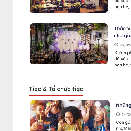
đô yêu t
bạn bè,
dân, hợp
Thảo V
cho gi
09/05
Khám ph
đô yêu t
bạn bè,
dân, hợp
Tiệc & Tổ chức tiệc
Những 
14/0
Con gái
nhật? B