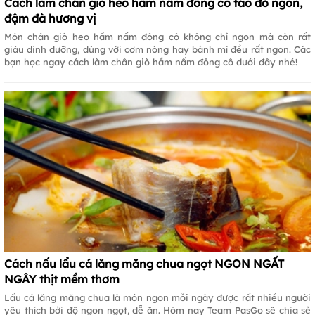
Cách làm chân giò heo hầm nấm đông cô táo đỏ ngon,
đậm đà hương vị
Món chân giò heo hầm nấm đông cô không chỉ ngon mà còn rất
giàu dinh dưỡng, dùng với cơm nóng hay bánh mì đều rất ngon. Các
bạn học ngay cách làm chân giò hầm nấm đông cô dưới đây nhé!
Cách nấu lẩu cá lăng măng chua ngọt NGON NGẤT
NGÂY thịt mềm thơm
Lẩu cá lăng măng chua là món ngon mỗi ngày được rất nhiều người
yêu thích bởi độ ngon ngọt, dễ ăn. Hôm nay Team PasGo sẽ chia sẻ