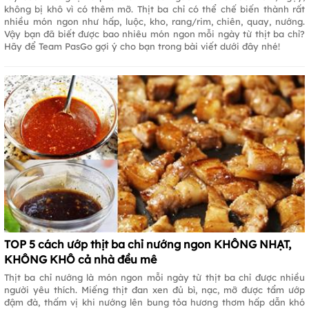
không bị khô vì có thêm mỡ. Thịt ba chỉ có thể chế biến thành rất
nhiều món ngon như hấp, luộc, kho, rang/rim, chiên, quay, nướng.
Vậy bạn đã biết được bao nhiêu món ngon mỗi ngày từ thịt ba chỉ?
Hãy để Team PasGo gợi ý cho bạn trong bài viết dưới đây nhé!
TOP 5 cách ướp thịt ba chỉ nướng ngon KHÔNG NHẠT,
KHÔNG KHÔ cả nhà đều mê
Thịt ba chỉ nướng là món ngon mỗi ngày từ thịt ba chỉ được nhiều
người yêu thích. Miếng thịt đan xen đủ bì, nạc, mỡ được tẩm ướp
đậm đà, thấm vị khi nướng lên bung tỏa hương thơm hấp dẫn khó