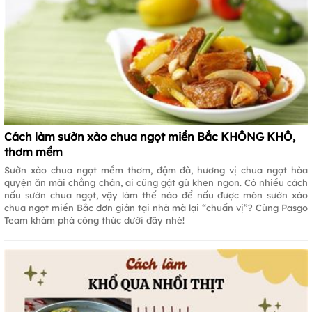
Cách làm sườn xào chua ngọt miền Bắc KHÔNG KHÔ,
thơm mềm
Sườn xào chua ngọt mềm thơm, đậm đà, hương vị chua ngọt hòa
quyện ăn mãi chẳng chán, ai cũng gật gù khen ngon. Có nhiều cách
nấu sườn chua ngọt, vậy làm thế nào để nấu được món sườn xào
chua ngọt miền Bắc đơn giản tại nhà mà lại “chuẩn vị”? Cùng Pasgo
Team khám phá công thức dưới đây nhé!