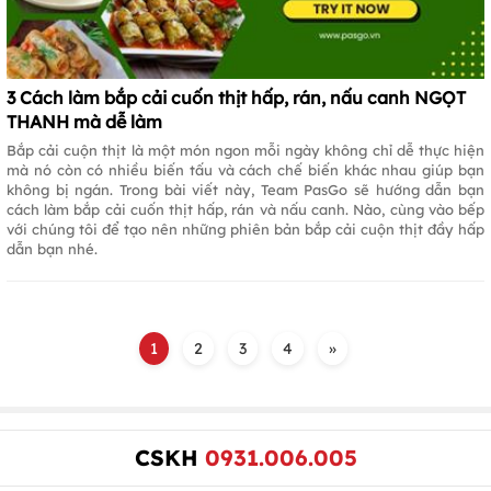
3 Cách làm bắp cải cuốn thịt hấp, rán, nấu canh NGỌT
THANH mà dễ làm
Bắp cải cuộn thịt là một món ngon mỗi ngày không chỉ dễ thực hiện
mà nó còn có nhiều biến tấu và cách chế biến khác nhau giúp bạn
không bị ngán. Trong bài viết này, Team PasGo sẽ hướng dẫn bạn
cách làm bắp cải cuốn thịt hấp, rán và nấu canh. Nào, cùng vào bếp
với chúng tôi để tạo nên những phiên bản bắp cải cuộn thịt đầy hấp
dẫn bạn nhé.
1
2
3
4
»
CSKH
0931.006.005