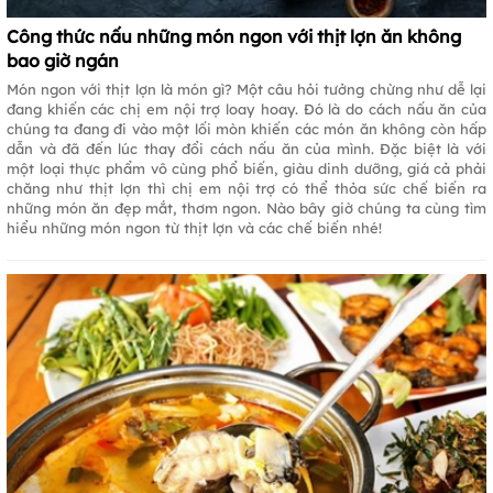
Công thức nấu những món ngon với thịt lợn ăn không
bao giờ ngán
Món ngon với thịt lợn là món gì? Một câu hỏi tưởng chừng như dễ lại
đang khiến các chị em nội trợ loay hoay. Đó là do cách nấu ăn của
chúng ta đang đi vào một lối mòn khiến các món ăn không còn hấp
dẫn và đã đến lúc thay đổi cách nấu ăn của mình. Đặc biệt là với
một loại thực phẩm vô cùng phổ biến, giàu dinh dưỡng, giá cả phải
chăng như thịt lợn thì chị em nội trợ có thể thỏa sức chế biến ra
những món ăn đẹp mắt, thơm ngon. Nào bây giờ chúng ta cùng tìm
hiểu những món ngon từ thịt lợn và các chế biến nhé!