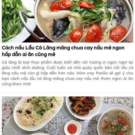
Cách nấu Lẩu Cá Lăng măng chua cay nấu mẻ ngon
hấp dẫn ai ăn cũng mê
Cá lăng là loại thực phẩm được biết đến với hương vị ngon ngọt lại
giàu chất dinh dưỡng. Cuối tuần cả nhà quây quần bên nồi lẩu cá
lăng nấu mẻ còn gì hấp dẫn hơn nào. Hôm nay PasGo sẽ gợi ý cho
bạn cách nấu lẩu cá lăng măng chua cay nấu mẻ thơm ngon ai ăn
cũng khen nhé!