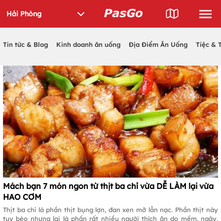
Tin tức & Blog
Kinh doanh ăn uống
Địa Điểm Ăn Uống
Tiệc & 
Mách bạn 7 món ngon từ thịt ba chỉ vừa DỄ LÀM lại vừa
HAO CƠM
Thịt ba chỉ là phần thịt bụng lợn, đan xen mỡ lẫn nạc. Phần thịt này
tuy béo nhưng lại là phần rất nhiều người thích ăn do mềm, ngậy,