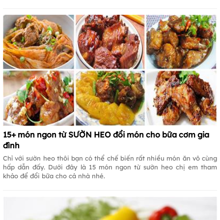
15+ món ngon từ SƯỜN HEO đổi món cho bữa cơm gia
đình
Chỉ với sườn heo thôi bạn có thể chế biến rất nhiều món ăn vô cùng
hấp dẫn đấy. Dưới đây là 15 món ngon từ sườn heo chị em tham
khảo để đổi bữa cho cả nhà nhé.