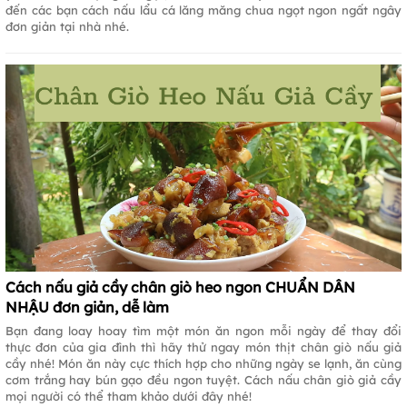
đến các bạn cách nấu lẩu cá lăng măng chua ngọt ngon ngất ngây
đơn giản tại nhà nhé.
Cách nấu giả cầy chân giò heo ngon CHUẨN DÂN
NHẬU đơn giản, dễ làm
Bạn đang loay hoay tìm một món ăn ngon mỗi ngày để thay đổi
thực đơn của gia đình thì hãy thử ngay món thịt chân giò nấu giả
cầy nhé! Món ăn này cực thích hợp cho những ngày se lạnh, ăn cùng
cơm trắng hay bún gạo đều ngon tuyệt. Cách nấu chân giò giả cầy
mọi người có thể tham khảo dưới đây nhé!