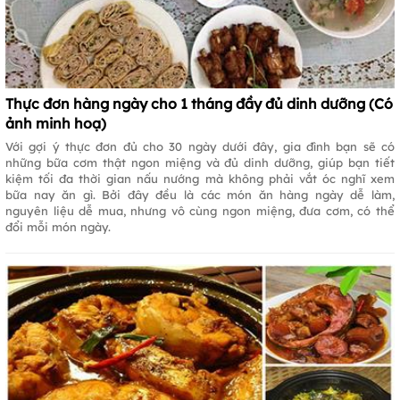
Thực đơn hàng ngày cho 1 tháng đầy đủ dinh dưỡng (Có
ảnh minh hoạ)
Với gợi ý thực đơn đủ cho 30 ngày dưới đây, gia đình bạn sẽ có
những bữa cơm thật ngon miệng và đủ dinh dưỡng, giúp bạn tiết
kiệm tối đa thời gian nấu nướng mà không phải vắt óc nghĩ xem
bữa nay ăn gì. Bởi đây đều là các món ăn hàng ngày dễ làm,
nguyên liệu dễ mua, nhưng vô cùng ngon miệng, đưa cơm, có thể
đổi mỗi món ngày.