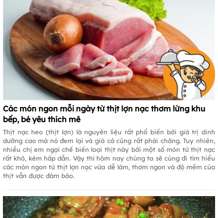
Các món ngon mỗi ngày từ thịt lợn nạc thơm lừng khu
bếp, bé yêu thích mê
Thịt nạc heo (thịt lợn) là nguyên liệu rất phổ biến bởi giá trị dinh
dưỡng cao mà nó đem lại và giá cả cũng rất phải chăng. Tuy nhiên,
nhiều chị em ngại chế biến loại thịt này bởi một số món từ thịt nạc
rất khô, kém hấp dẫn. Vậy thì hôm nay chúng ta sẽ cùng đi tìm hiểu
các món ngon từ thịt lợn nạc vừa dễ làm, thơm ngon và độ mềm của
thịt vẫn được đảm bảo.