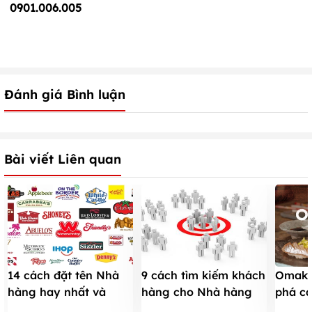
0901.006.005
Đánh giá Bình luận
Bài viết Liên quan
9 cách tìm kiếm khách
Omaka
14 cách đặt tên Nhà
hàng cho Nhà hàng
phá c
hàng hay nhất và
dễ làm nhất thời Covid
omaka
những điều CẦN