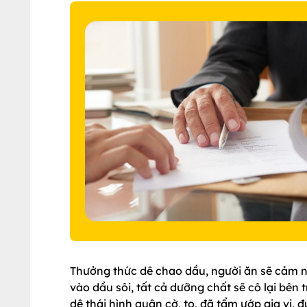
Thưởng thức dê chao dầu, người ăn sẽ cảm n
vào dầu sôi, tất cả dưỡng chất sẽ cô lại bên 
dê thái hình quân cờ, to, đã tẩm ướp gia vị, 