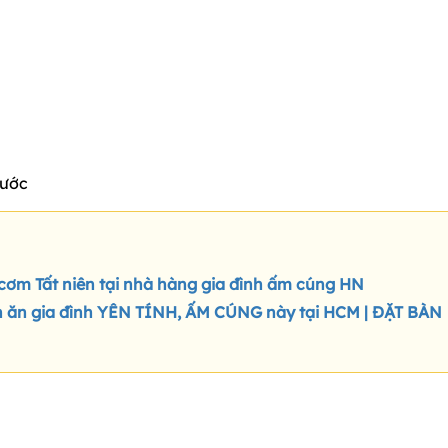
nước
 cơm Tất niên tại nhà hàng gia đình ấm cúng HN
n ăn gia đình YÊN TÍNH, ẤM CÚNG này tại HCM | ĐẶT BÀN