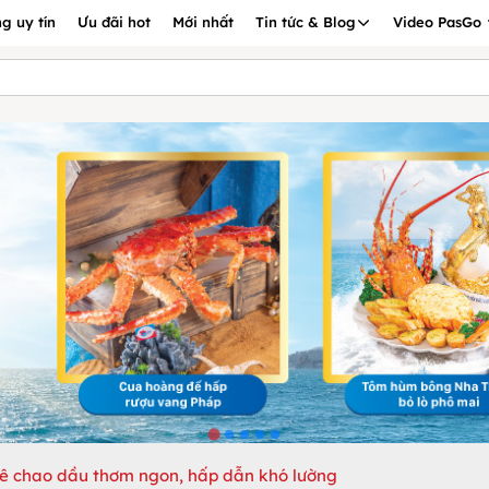
g uy tín
Ưu đãi hot
Mới nhất
Tin tức & Blog
Video PasGo
ê chao dầu thơm ngon, hấp dẫn khó lường