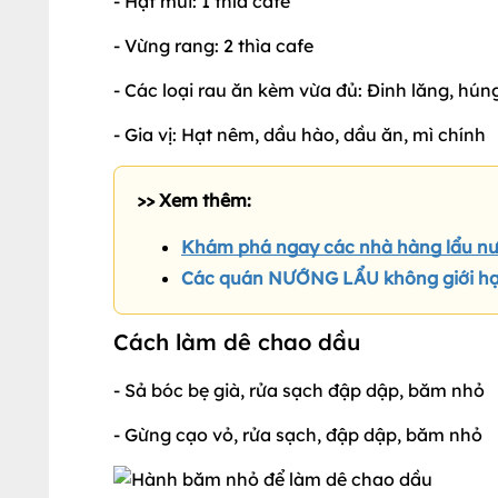
- Hạt mùi: 1 thìa cafe
- Vừng rang: 2 thìa cafe
- Các loại rau ăn kèm vừa đủ: Đinh lăng, hú
- Gia vị: Hạt nêm, dầu hào, dầu ăn, mì chính
>> Xem thêm:
Khám phá ngay các nhà hàng lẩu n
Các quán NƯỚNG LẨU không giới hạn 
Cách làm dê chao dầu
- Sả bóc bẹ già, rửa sạch đập dập, băm nhỏ
- Gừng cạo vỏ, rửa sạch, đập dập, băm nhỏ