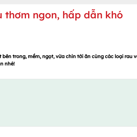
u thơm ngon, hấp dẫn khó
t bên trong, mềm, ngọt, vừa chín tới ăn cùng các loại rau 
n nhé!