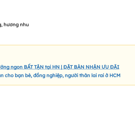
ng, hương nhu
ướng ngon BẤT TẬN tại HN | ĐẶT BÀN NHẬN ƯU ĐÃI
cho bạn bè, đồng nghiệp, người thân lai rai ở HCM