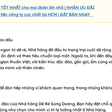
 TỐT NHẤT cho mọi đoàn lớn nhỏ | NHẬN ƯU ĐÃI
 tiệc công ty cực chất tại HCM | ĐẶT BÀN NGAY
on từ dê ré, Nhà hàng đã đầu tư trang trại nuôi dê rộng
n định và theo tiêu chuẩn loại một. Ngoài ra, khi đến đây
an thuần Việt, với kiến trúc độc đáo, gần gũi, ấm cúng v
a mình với thiên nhiên.
để đón tiếp những vị khách quan trọng, trong những khôn
 đáo của Nhà hàng Dê Ré Song Dương, Bạn hãy đặt chỗ 
ũng như chọn cho mình vị trí lý tưởng nhất ở Nhà hàng.