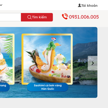
Tài khoản
0931.006.005
Tìm kiếm