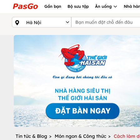
Gần bạn
Bộ sưu tập
Ăn uống
Nhà hàn
Tin tức & Blog
>
Món ngon & Công thức
>
Cách làm d