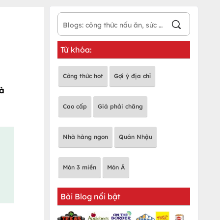
Từ khóa:
Công thức hot
Gợi ý địa chỉ
và
Cao cấp
Giá phải chăng
Nhà hàng ngon
Quán Nhậu
Món 3 miền
Món Á
Bài Blog nổi bật