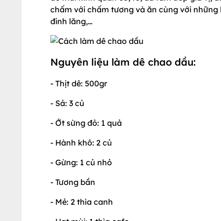
chấm với chấm tương và ăn cùng với những l
đinh lăng,…
Nguyên liệu làm dê chao dầu:
- Thịt dê: 500gr
- Sả: 3 củ
- Ớt sừng đỏ: 1 quả
- Hành khô: 2 củ
- Gừng: 1 củ nhỏ
- Tương bần
- Mẻ: 2 thìa canh