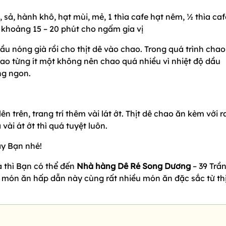
, sả, hành khô, hạt mùi, mẻ, 1 thìa cafe hạt nêm, ½ thìa ca
p khoảng 15 – 20 phút cho ngấm gia vị
u nóng già rồi cho thịt dê vào chao. Trong quá trình chao
hao từng ít một không nên chao quá nhiều vì nhiệt độ dầu
ng ngon.
ên trên, trang trí thêm vài lát ớt. Thịt dê chao ăn kèm với r
ài át ớt thì quá tuyệt luôn.
ay Bạn nhé!
 thì Bạn có thể đến
Nhà hàng Dê Ré Song Dương
– 39 Trầ
 món ăn hấp dẫn này cùng rất nhiều món ăn đặc sắc từ thị