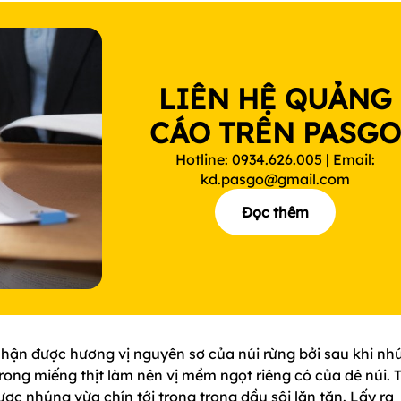
LIÊN HỆ QUẢNG
CÁO TRÊN PASG
Hotline: 0934.626.005 | Email:
kd.pasgo@gmail.com
Đọc thêm
hận được hương vị nguyên sơ của núi rừng bởi sau khi nh
trong miếng thịt làm nên vị mềm ngọt riêng có của dê núi. T
được nhúng vừa chín tới trong trong dầu sôi lăn tăn. Lấy ra