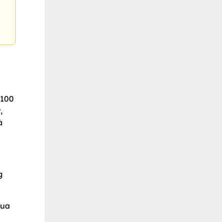
 100
,
à
g
qua