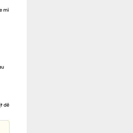
fe mì
au
n
t dê