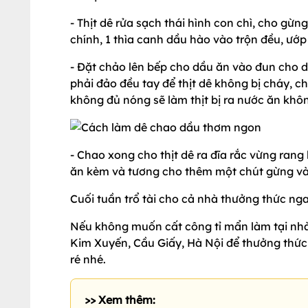
- Thịt dê rửa sạch thái hình con chì, cho gừng
chính, 1 thìa canh dầu hào vào trộn đều, ướ
- Đặt chảo lên bếp cho dầu ăn vào đun cho dầ
phải đảo đều tay để thịt dê không bị cháy, c
không đủ nóng sẽ làm thịt bị ra nước ăn khô
- Chao xong cho thịt dê ra đĩa rắc vừng rang l
ăn kèm và tương cho thêm một chút gừng và v
Cuối tuần trổ tài cho cả nhà thưởng thức ng
Nếu không muốn cất công tỉ mẩn làm tại nhà
Kim Xuyến, Cầu Giấy, Hà Nội để thưởng thức
ré nhé.
>> Xem thêm: