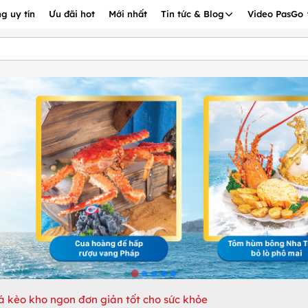
g uy tín
Ưu đãi hot
Mới nhất
Tin tức & Blog
Video PasGo
á kèo kho ngon đơn giản tốt cho sức khỏe