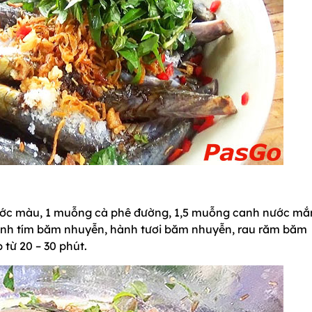
nước màu, 1 muỗng cà phê đường, 1,5 muỗng canh nước mắ
ành tím băm nhuyễn, hành tươi băm nhuyễn, rau răm băm
 từ 20 – 30 phút.