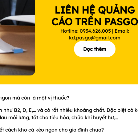
LIÊN HỆ QUẢNG
CÁO TRÊN PASG
Hotline: 0934.626.005 | Email:
kd.pasgo@gmail.com
Đọc thêm
ngon mà còn là một vị thuốc?
in như B2, D, E,… và có rất nhiều khoáng chất. Đặc biệt cá 
u mỏi lưng, tốt cho tiêu hóa, chữa khí huyết hư,…
ết cách kho cá kèo ngon cho gia đình chưa?