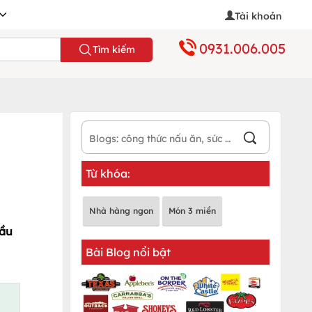
Tài khoản
0931.006.005
Tìm kiếm
Từ khóa:
Nhà hàng ngon
Món 3 miền
đầu
Bài Blog nổi bật