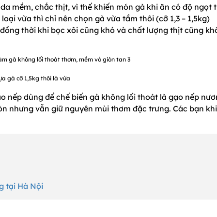
 da mềm, chắc thịt, vì thế khiến món gà khi ăn có độ ngọt t
loại vừa thì chỉ nên chọn gà vừa tầm thôi (cỡ 1,3 – 1,5kg)
 đồng thời khi bọc xôi cũng khó và chất lượng thịt cũng k
ựa gà cỡ 1,5kg thôi là vừa
ạo nếp dùng để chế biến gà không lối thoát là gạo nếp nươ
iòn nhưng vẫn giữ nguyên mùi thơm đặc trưng. Các bạn khi
 tại Hà Nội