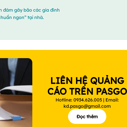
h đám gây bão các gia đình
chuẩn ngon” tại nhà.
LIÊN HỆ QUẢNG
CÁO TRÊN PASG
Hotline: 0934.626.005 | Email:
kd.pasgo@gmail.com
Đọc thêm