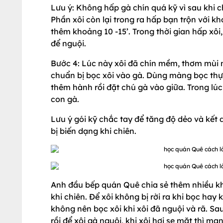
Lưu ý: Không hấp gà chín quá kỹ vì sau khi ch
Phần xôi còn lại trong ra hấp bạn trộn với k
thêm khoảng 10 -15’. Trong thời gian hấp xôi
để nguội.
Bước 4: Lúc này xôi đã chín mềm, thơm mùi n
chuẩn bị bọc xôi vào gà. Dùng màng bọc thự
thêm hành rồi đặt chú gà vào giữa. Trong lúc
con gà.
Lưu ý gói kỹ chắc tay để tăng độ dẻo và kết 
bị biến dạng khi chiên.
Anh đầu bếp quán Quê chia sẻ thêm nhiều kh
khi chiên. Để xôi không bị rời ra khi bọc hay 
không nên bọc xôi khi xôi đã nguội và rã. S
rồi để xôi gà nguội, khi xôi hơi se mặt thì man