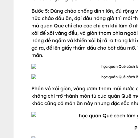
Bước 5: Dùng chảo chống dính lớn, đủ rộng v
nửa chảo dầu ăn, đợi dầu nóng già thì mới t
mà quán Quê chỉ cho các chị em khi làm ở nh
xôi để xôi vàng đều, và giòn thơm phía ngoà
nóng dễ ngấm và khiến xôi bị rã ra trong khi
gà ra, để lên giấy thấm dầu cho bớt dầu mỡ.
mãn.
Phần vỏ xôi giòn, vàng ươm thơm mùi nước cố
không chỉ trở thành món tủ của quán Quê mà 
khác cũng có món ăn này nhưng đặc sắc nh
P