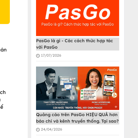
PasGo là gì - Các cách thức hợp tác
với PasGo
uán
17/07/2026
ách
à
hể
Quảng cáo trên PasGo HIỆU QUẢ hơn
báo chí và kênh truyền thống. Tại sao?
24/04/2026