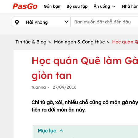
Gần bạn
Bộ sưu tập
Ăn uống
Nhà hàn
Tin tức & Blog
>
Món ngon & Công thức
>
Học quán Q
Học quán Quê làm Gà 
giòn tan
tuanna
-
27/09/2016
Chỉ từ gà, xôi, nhiều chỗ cũng có món gà n
tiên ra đời món ăn này.
Mục lục