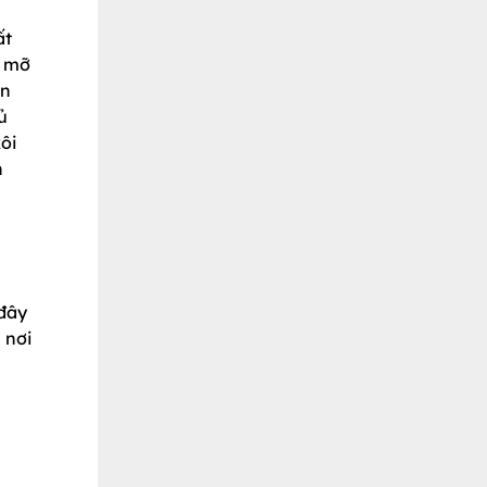
ất
m mỡ
ên
ủ
ôi
n
 đây
 nơi