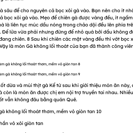
à sâu để cho nguyên cả bọc xôi gà vào. Bạn nên cho ít nh
hả bọc xôi gà vào. Mẹo để chiên gà được vàng đều, ít ngấ
à là liên tục múc dầu nóng trong chảo dội đều lên phía tr
i. Để lửa vừa phải nhưng đừng để nhỏ quá bởi dầu không đ
 đang chiên. 8 Sau khi chiên các mặt vàng đều thì vớt bọc x
 Vậy là món Gà không lối thoát của bạn đã thành công viê
t dừa và mùi thịt gà Kể từ sau khi giới thiệu món ăn này,
còn là món ăn được chị em nội trợ truyền tai nhau. Nhiều
ất vẫn không đâu bằng quán Quê.
hần vỏ xôi giòn tan