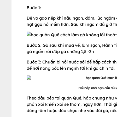
Bước 1:
Để vo gạo nếp khi nấu ngon, đậm, lúc ngâm g
hạt gạo nở mềm hơn. Sau khi ngâm đủ giờ thì v
Bước 2: Gà sau khi mua về, làm sạch, Hành t
gà ngấm rồi ướp gà chừng 1,5 -2h
Bước 3: Chuẩn bị nồi nước sôi để hấp cách th
để hơi nóng bốc lên mạnh tới khi gà chín tới.
Nồi hấp nhà bạn cần đủ l
Theo đầu bếp tại quán Quê, hấp chung như v
phần xôi khiến xôi sẽ thơm, ngậy hơn. Thời 
dùng tăm hoặc đũa chọc nhẹ vào đùi gà, nếu 