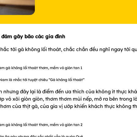
 đám gây bão các gia đình
ắc tới gà không lối thoát, chắc chắn đều nghĩ ngay tới q
am là nhắc tới tuyệt chiêu “Gà không lối thoát”
 nhưng đây lại là điểm đến ưa thích của không ít thực kh
p vỏ xôi giòn giòn, thơm thơm mùi nếp, mở ra bên trong l
thơm của thịt gà, của gia vị ướp khiến khách thực không t
món ăn này nhưng đặc sắc nhất vẫn là quán Quê