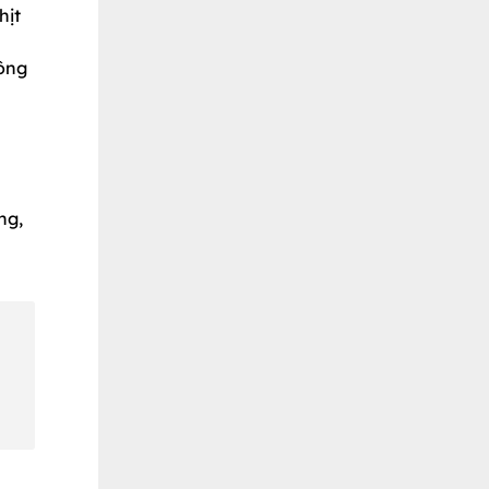
hịt
hông
ng,