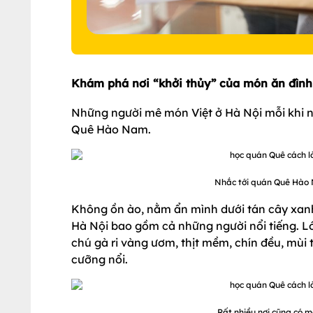
Khám phá nơi “khởi thủy” của món ăn đình
Những người mê món Việt ở Hà Nội mỗi khi nh
Quê Hào Nam.
Nhắc tới quán Quê Hào N
Không ồn ào, nằm ẩn mình dưới tán cây xanh
Hà Nội bao gồm cả những người nổi tiếng. Lớ
chú gà ri vàng ươm, thịt mềm, chín đều, mùi 
cưỡng nổi.
Rất nhiều nơi cũng có 