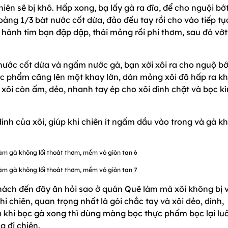
iên sẽ bị khô. Hấp xong, bạ lấy gà ra đĩa, để cho nguội bớt
hoảng 1/3 bát nước cốt dừa, đảo đều tay rồi cho vào tiếp tụ
, hành tím bạn đập dập, thái mỏng rồi phi thơm, sau đó vớt
ước cốt dừa và ngấm nước gà, bạn xới xôi ra cho nguộ bớt
c phẩm căng lên một khay lớn, dàn mỏng xôi đã hấp ra k
 xôi còn ấm, dẻo, nhanh tay ép cho xôi dính chặt và bọc kí
dính của xôi, giúp khi chiên ít ngấm dầu vào trong và gà k
ách đến đây ăn hỏi sao ở quán Quê làm mà xôi không bị v
khi chiên, quan trọng nhất là gói chắc tay và xôi dẻo, dính,
au khi bọc gà xong thì dùng màng bọc thực phẩm bọc lại lu
g đi chiên.