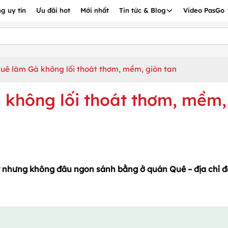
g uy tín
Ưu đãi hot
Mới nhất
Tin tức & Blog
Video PasGo
uê làm Gà không lối thoát thơm, mềm, giòn tan
không lối thoát thơm, mềm,
ày nhưng không đâu ngon sánh bằng ở quán Quê – địa chỉ 