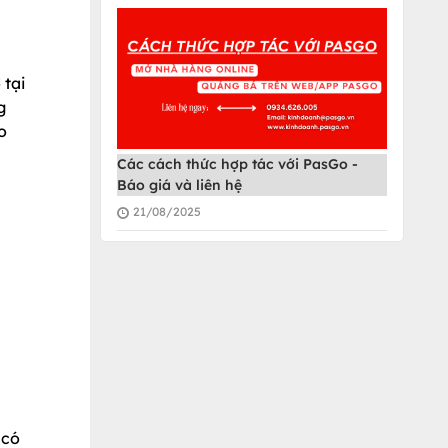
 tại
g
o
Các cách thức hợp tác với PasGo -
Báo giá và liên hệ
21/08/2025
 có