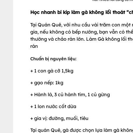
Học nhanh bí kíp làm gà không lối thoát “c
Tại Quán Quê, với nhu cầu vài trăm con một 
gia, nếu không có bếp nướng, bạn vẫn có th
thường và chảo rán lớn. Làm Gà không lối th
rán
Chuẩn bị nguyên liệu:
+ 1 con gà cỡ 1,5kg
+ gạo nếp: 1kg
+ Hành lá, 3 củ hành tím, 1 củ gừng
+ 1 lon nước cốt dừa
+ gia vị: đường, muối, tiêu
Tại quán Quê, gà được chọn lựa làm gà không 