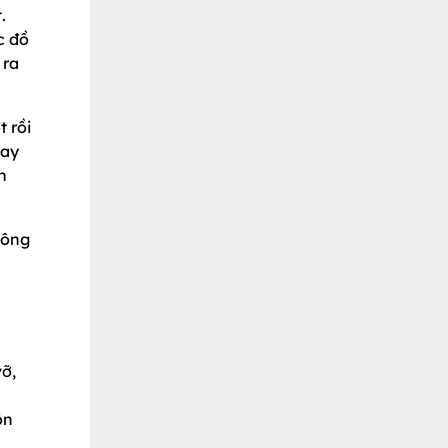
.
c đồ
 ra
 rồi
hay
n
hông
ỡ,
ôn