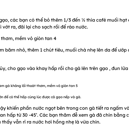
ạo, các bạn có thể bỏ thêm 1/3 đến ½ thìa café muối hạt 
ớt ra, đãi lại cho sạch rồi để ráo nước.
ím băm nhỏ, thêm 1 chút tiêu, muối chà nhẹ lên da để ướp
ủy, cho gạo vào khay hấp rồi cho gà lên trên gạo , đun lửa
ớn để có thể hấp cùng lúc được cả gạo nếp và gà.
ậy khiến phần nước ngọt bên trong con gà tiết ra ngấm v
gian hấp từ 30 -45’. Các bạn thăm đễ xem gà đã chín bằng 
thấy vẫn rỉ ra nước hơi hồng nhẹ là vừa chín.