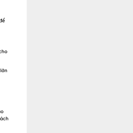
để
 cho
 lớn
ào
cách