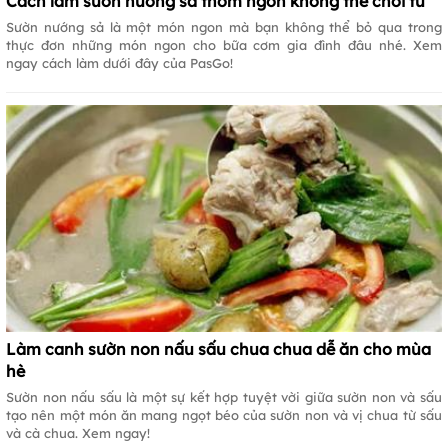
Cách làm sườn nướng sả thơm ngon không thể chối từ
Sườn nướng sả là một món ngon mà bạn không thể bỏ qua trong
thực đơn những món ngon cho bữa cơm gia đình đâu nhé. Xem
ngay cách làm dưới đây của PasGo!
Làm canh sườn non nấu sấu chua chua dễ ăn cho mùa
hè
Sườn non nấu sấu là một sự kết hợp tuyệt vời giữa sườn non và sấu
tạo nên một món ăn mang ngọt béo của sườn non và vị chua từ sấu
và cà chua. Xem ngay!