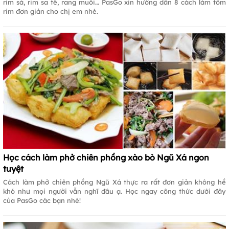
rim sả, rim sa tế, rang muối… PasGo xin hướng dẫn 8 cách làm tôm
rim đơn giản cho chị em nhé.
Học cách làm phở chiên phồng xào bò Ngũ Xá ngon
tuyệt
Cách làm phở chiên phồng Ngũ Xá thực ra rất đơn giản không hề
khó như mọi người vẫn nghĩ đâu ạ. Học ngay công thức dưới đây
của PasGo các bạn nhé!