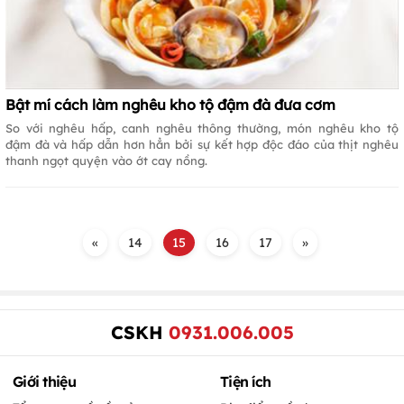
Bật mí cách làm nghêu kho tộ đậm đà đưa cơm
So với nghêu hấp, canh nghêu thông thường, món nghêu kho tộ
đậm đà và hấp dẫn hơn hẳn bởi sự kết hợp độc đáo của thịt nghêu
thanh ngọt quyện vào ớt cay nồng.
«
14
15
16
17
»
CSKH
0931.006.005
Giới thiệu
Tiện ích