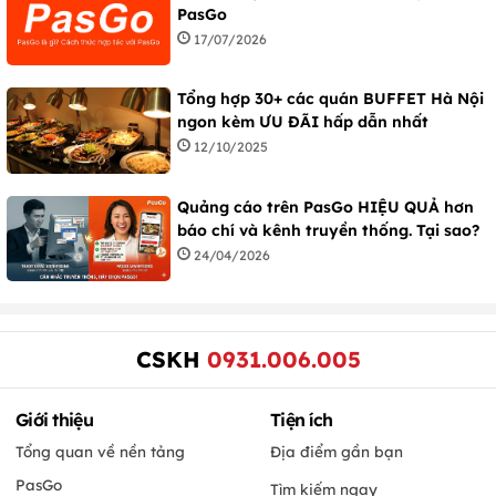
PasGo
17/07/2026
Tổng hợp 30+ các quán BUFFET Hà Nội
ngon kèm ƯU ĐÃI hấp dẫn nhất
12/10/2025
Quảng cáo trên PasGo HIỆU QUẢ hơn
báo chí và kênh truyền thống. Tại sao?
24/04/2026
CSKH
0931.006.005
Giới thiệu
Tiện ích
Tổng quan về nền tảng
Địa điểm gần bạn
PasGo
Tìm kiếm ngay