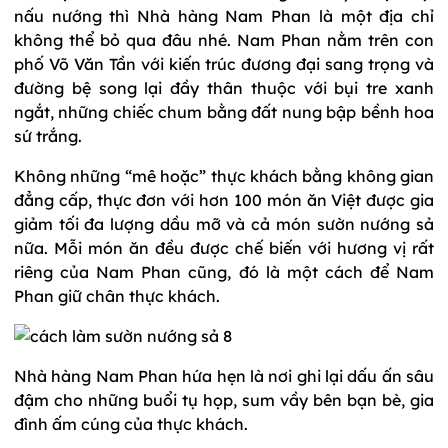
nấu nướng thì Nhà hàng Nam Phan là một địa chỉ
không thể bỏ qua đâu nhé. Nam Phan nằm trên con
phố Võ Văn Tần với kiến trúc đương đại sang trọng và
đường bệ song lại đầy thân thuộc với bụi tre xanh
ngắt, những chiếc chum bằng đất nung bập bềnh hoa
sứ trắng.
Không những “mê hoặc” thực khách bằng không gian
đẳng cấp, thực đơn với hơn 100 món ăn Việt được gia
giảm tối đa lượng dầu mỡ và cả món sườn nướng sả
nữa. Mỗi món ăn đều được chế biến với hương vị rất
riêng của Nam Phan cũng, đó là một cách để Nam
Phan giữ chân thực khách.
Nhà hàng Nam Phan hứa hẹn là nơi ghi lại dấu ấn sâu
đậm cho những buổi tụ họp, sum vầy bên bạn bè, gia
đình ấm cúng của thực khách.