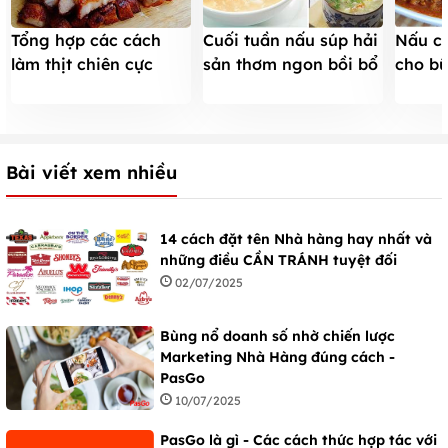
Tổng hợp các cách
Cuối tuần nấu súp hải
Nấu cà
làm thịt chiên cực
sản thơm ngon bồi bổ
cho b
ngon tốn cơm
cho cả nhà
đậm v
Bài viết xem nhiều
14 cách đặt tên Nhà hàng hay nhất và
những điều CẦN TRÁNH tuyệt đối
02/07/2025
Bùng nổ doanh số nhờ chiến lược
Marketing Nhà Hàng đúng cách -
PasGo
10/07/2025
PasGo là gì - Các cách thức hợp tác với