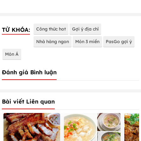
TỪ KHÓA:
Công thức hot
Gợi ý địa chỉ
Nhà hàng ngon
Món 3 miền
PasGo gợi ý
Món Á
Đánh giá Bình luận
Bài viết Liên quan