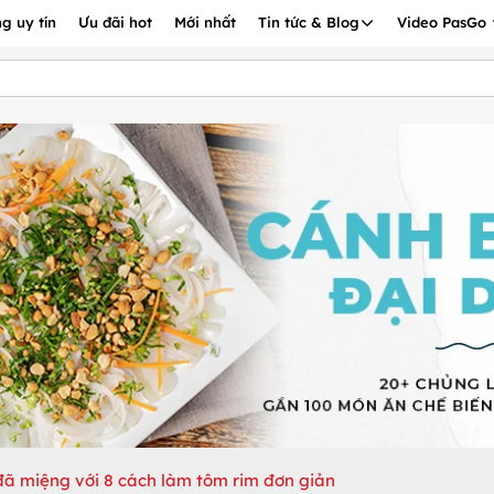
g uy tín
Ưu đãi hot
Mới nhất
Tin tức & Blog
Video PasGo
ã miệng với 8 cách làm tôm rim đơn giản