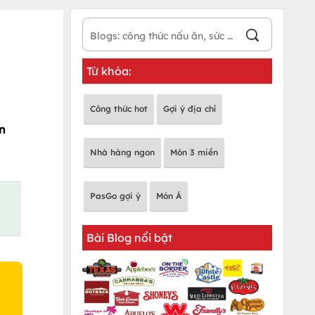
Từ khóa:
Công thức hot
Gợi ý địa chỉ
in
Nhà hàng ngon
Món 3 miền
PasGo gợi ý
Món Á
Bài Blog nổi bật