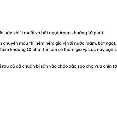
đó ướp với ít muối và bột ngọt trong khoảng 10 phút.
ôm chuyển màu thì nêm nếm gia vị với nước mắm, bột ngọt,
thêm khoảng 10 phút thì tôm sẽ thấm gia vị. Lúc này bạn 
oại rau củ đã chuẩn bị sẵn vào chảo xào sao cho vừa chín tớ