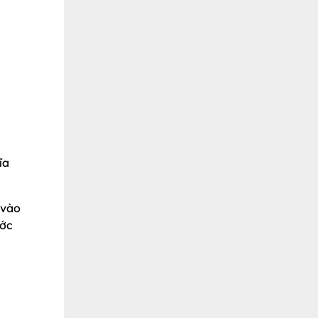
ĩa
 vào
ước