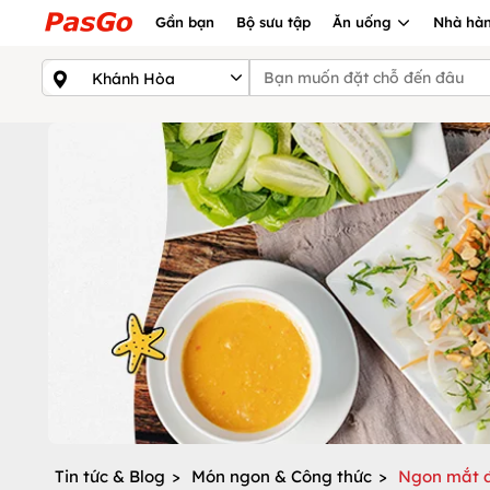
Gần bạn
Bộ sưu tập
Ăn uống
Nhà hàn
Tin tức & Blog
>
Món ngon & Công thức
>
Ngon mắt đ