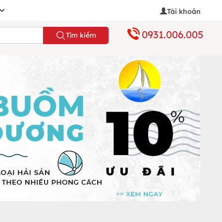
Tài khoản
0931.006.005
Tìm kiếm