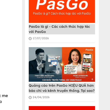
PasGo là gì - Các cách thức hợp tác
với PasGo
17/07/2026
Quảng cáo trên PasGo HIỆU QUẢ hơn
báo chí và kênh truyền thống. Tại sao?
c me
24/04/2026
a