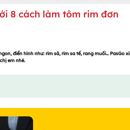
i 8 cách làm tôm rim đơn
ngon, điển hình như: rim sả, rim sa tế, rang muối… PasGo x
chị em nhé.