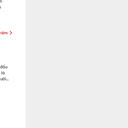
n
m
thêm
 đầu
 là
lưới
à
 Nam