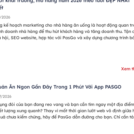
ốt khai trương, mở hàng năm 2026 theo tuổi ĐẸP NHẤT
ết
/2026
g kế hoạch marketing cho nhà hàng ăn uống là hoạt động quan t
inh doanh nhà hàng để thu hút khách hàng và tăng doanh thu. Tận 
 hội, SEO website, hợp tác với PasGo và xây dựng chương trình b
 hợp,… là các chiến lược marketing nhà hàng hiệu quả nhất 2025, 
ôn đông khách.
Xem 
uán Ăn Ngon Gần Đây Trong 1 Phút Với App PASGO
7/2026
bụng đói của bạn đang reo vang và bạn cần tìm ngay một địa điể
ất lượng xung quanh? Thay vì mất thời gian lướt web vô định giữa
quả chưa kiểm chứng, hãy để PasGo dẫn đường cho bạn. Chỉ cần tả
g dụng tìm quán ăn PasGo – bạn sẽ có ngay bàn ăn ưng ý chỉ tro
 giây!