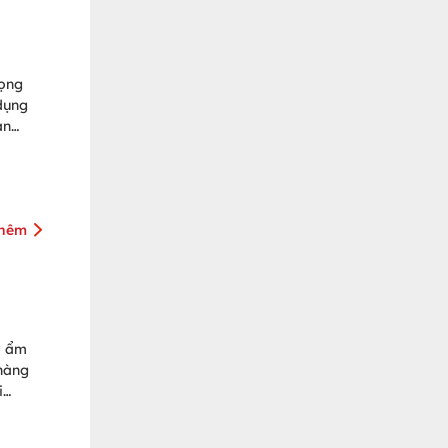
rọng
dụng
án
giúp
thêm
m ẩm
 hàng
i
ng