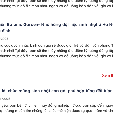
hích nhé! Tại đây, bạn sẽ tìm thấy những địa điểm lý tưởng để tụ tậ
 thưởng thức đồ ăn món nhậu ngon và đồ uống hấp dẫn với giá cả 
 lý.
iên Botanic Garden- Nhà hàng đặt tiệc sinh nhật ở Hà N
a đình
/2026
á các quán nhậu bình dân giá rẻ được giới trẻ và dân văn phòng 
hích nhé! Tại đây, bạn sẽ tìm thấy những địa điểm lý tưởng để tụ tậ
 thưởng thức đồ ăn món nhậu ngon và đồ uống hấp dẫn với giá cả 
 lý.
Xem 
lời chúc mừng sinh nhật con gái phù hợp từng đối tượ
4/2026
 yêu, bạn bè nữ, chị em hay đồng nghiệp nữ của bạn sắp đến ngày
ạn đang muốn tìm những lời chúc thể hiện được sự quan tâm và c