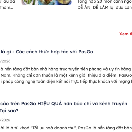
 lâu đã
Tổng hợp 20 món canh ngo
 thơm
DỄ ĂN, DỄ LÀM lại đưa cơ
 người
uốc
ứa chất
n mà
Xem 
ất tốt
 chưa
c loại
là gì - Các cách thức hợp tác với PasGo
mắm Phú
7/2026
hảo bài
à nền tảng đặt bàn nhà hàng trực tuyến tiên phong và uy tín hàng
Go nha!
t Nam. Không chỉ đơn thuần là một kênh giới thiệu địa điểm, PasGo
i pháp công nghệ toàn diện kết nối trực tiếp thực khách với mạng 
0+ nhà hàng trung và cao cấp trên toàn quốc (Hà Nội, TP.HCM, Đ
ha Trang, Đà Lạt, và nhiều thành phố du lịch nổi tiếng khắp Việt
cáo trên PasGo HIỆU QUẢ hơn báo chí và kênh truyền
Tại sao?
/2026
lời là ở từ khoá "Tối ưu hoá doanh thu". PasGo là nền tảng đặt bàn