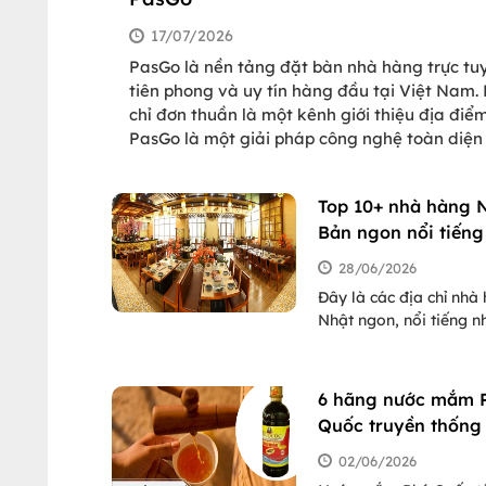
17/07/2026
PasGo là nền tảng đặt bàn nhà hàng trực tu
tiên phong và uy tín hàng đầu tại Việt Nam.
chỉ đơn thuần là một kênh giới thiệu địa điểm
PasGo là một giải pháp công nghệ toàn diện
nối trực tiếp thực khách với mạng lưới hơn 2
nhà hàng trung và cao cấp trên toàn quốc (H
Top 10+ nhà hàng 
TP.HCM, Đà Nẵng, Nha Trang, Đà Lạt, và nhi
Bản ngon nổi tiếng
thành phố du lịch nổi tiếng khắp Việt Nam
ở TpHCM
28/06/2026
Đây là các địa chỉ nhà
Nhật ngon, nổi tiếng n
Sài Gòn. Nếu có dịp b
ghé qua để review lại 
bè và người thân nhé.
6 hãng nước mắm 
Quốc truyền thống
nhất mua làm quà 
02/06/2026
chỉ mua