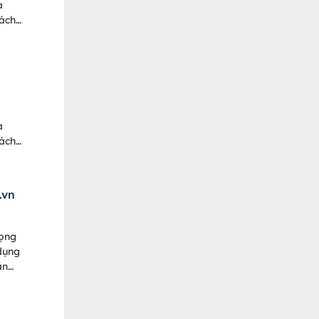
a
hách
ỗ
!
a
hách
ỗ
.vn
rọng
dụng
án
giúp