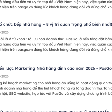
à hàng đầu tiên và uy tín top đầu Việt Nam hiện nay, việc quán củ
t hiện trên pasgo.vn đúng lúc khách hàng đang đói và đúng chỗ k
ng tìm là "điểm chạm vàng" để tăng trưởng doanh thu, lấp đầy ch
Hãy xem ngay những điểm chạm dưới đây nhé!
ổ chức bếp nhà hàng – 8 vị trí quan trọng phổ biến nhất
/2026
lời là ở từ khoá "Tối ưu hoá doanh thu". PasGo là nền tảng đặt bàn
à hàng đầu tiên và uy tín top đầu Việt Nam hiện nay, việc quán củ
t hiện trên pasgo.vn đúng lúc khách hàng đang đói và đúng chỗ k
ng tìm là "điểm chạm vàng" để tăng trưởng doanh thu, lấp đầy ch
Hãy xem ngay những điểm chạm dưới đây nhé!
iến lược Marketing Nhà hàng đỉnh cao năm 2026 - PasGo
/2026
g kế hoạch marketing cho nhà hàng ăn uống là hoạt động quan t
inh doanh nhà hàng để thu hút khách hàng và tăng doanh thu. Tận 
 hội, SEO website, hợp tác với PasGo và xây dựng chương trình b
 hợp,… là các chiến lược marketing nhà hàng hiệu quả nhất 2025, 
ôn đông khách.