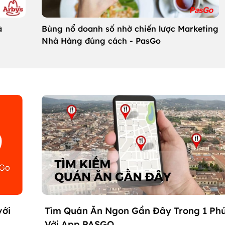
Bùng nổ doanh số nhờ chiến lược Marketing
à
Nhà Hàng đúng cách - PasGo
với
Tìm Quán Ăn Ngon Gần Đây Trong 1 Ph
Với App PASGO