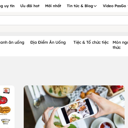
g uy tín
Ưu đãi hot
Mới nhất
Tin tức & Blog
Video PasGo
oanh ăn uống
Địa Điểm Ăn Uống
Tiệc & Tổ chức tiệc
Món ng
thức