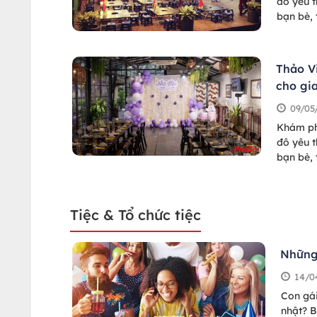
đô yêu t
bạn bè,
dân, hợp
Thảo V
cho gi
09/05
Khám ph
đô yêu t
bạn bè,
dân, hợp
Tiệc & Tổ chức tiệc
Những 
14/0
Con gái
nhật? B