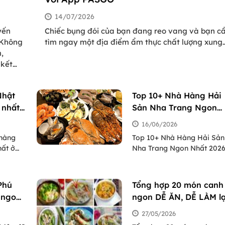
14/07/2026
yến
Chiếc bụng đói của bạn đang reo vang và bạn c
 Không
tìm ngay một địa điểm ẩm thực chất lượng xung
,
quanh? Thay vì mất thời gian lướt web vô định
 kết
giữa hàng tá kết quả chưa kiểm chứng, hãy để
000+
PasGo dẫn đường cho bạn. Chỉ cần tải ngay ứng
à Nội,
dụng tìm quán ăn PasGo – bạn sẽ có ngay bàn ă
Nhật
Top 10+ Nhà Hàng Hải
ều
ưng ý chỉ trong vòng 60 giây!
 nhất
Sản Nha Trang Ngon
Nhất 2026 | Menu, Đặt
16/06/2026
bàn
 hàng
Top 10+ Nhà Hàng Hải Sản
hất ở
Nha Trang Ngon Nhất 2026
ạn nhớ
Menu, Đặt bàn
cho bạn
Phú
Tổng hợp 20 món canh
 ngon
ngon DỄ ĂN, DỄ LÀM lạ
và địa
đưa cơm
27/05/2026