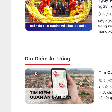
Ngày t
ngày T
06/01
Xây dựn
trong k
mạng xã
hàng phù
quán lu
Địa Điểm Ăn Uống
Tìm Q
14/0
Chiếc 
thực ch
tá kết 
ngay ứn
vòng 60