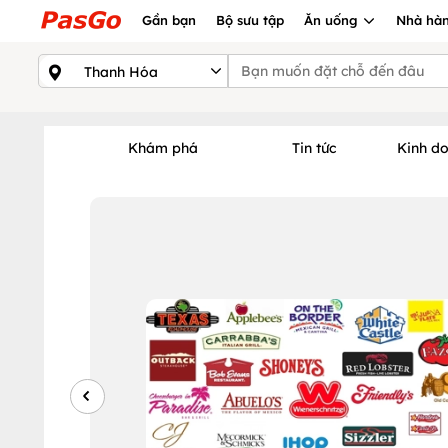
Gần bạn
Bộ sưu tập
Ăn uống
Nhà hàn
Khám phá
Tin tức
Kinh d
Xem nhiều nhất tháng