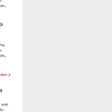
p
bình
ội
Thủ
p
bình
thêm
ng
 sinh
hân