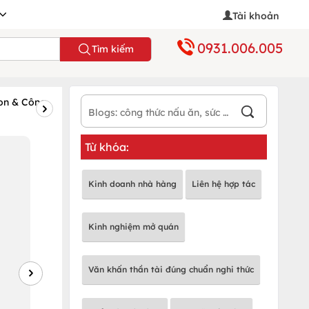
Tài khoản
0931.006.005
Tìm kiếm
on & Công
Đặc sản vùng miền
Dinh dưỡng
Sức k
Bài
Blog
Từ khóa:
mới
nhất
Kinh doanh nhà hàng
Liên hệ hợp tác
Kinh nghiệm mở quán
Văn khấn thần tài đúng chuẩn nghi thức