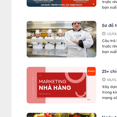
trước nh
bạn xuấ
hàng đa
trống. 
Sơ đồ t
12/04
Câu trả 
trước nh
bạn xuấ
hàng đa
trống. 
25+ ch
06/01
Xây dựn
trong k
mạng xã
hàng phù
quán lu