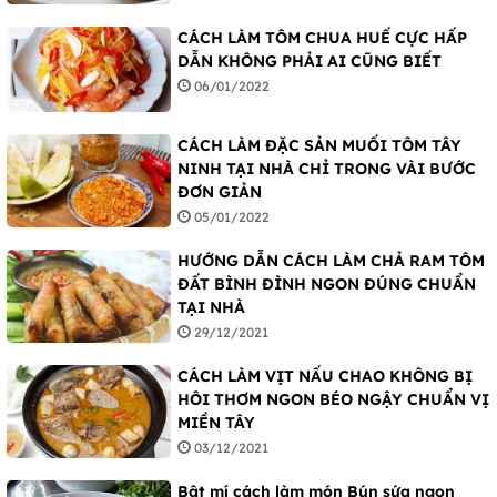
CÁCH LÀM TÔM CHUA HUẾ CỰC HẤP
DẪN KHÔNG PHẢI AI CŨNG BIẾT
06/01/2022
CÁCH LÀM ĐẶC SẢN MUỐI TÔM TÂY
NINH TẠI NHÀ CHỈ TRONG VÀI BƯỚC
ĐƠN GIẢN
05/01/2022
HƯỚNG DẪN CÁCH LÀM CHẢ RAM TÔM
ĐẤT BÌNH ĐÌNH NGON ĐÚNG CHUẨN
TẠI NHÀ
29/12/2021
CÁCH LÀM VỊT NẤU CHAO KHÔNG BỊ
HÔI THƠM NGON BÉO NGẬY CHUẨN VỊ
MIỀN TÂY
03/12/2021
Bật mí cách làm món Bún sứa ngon