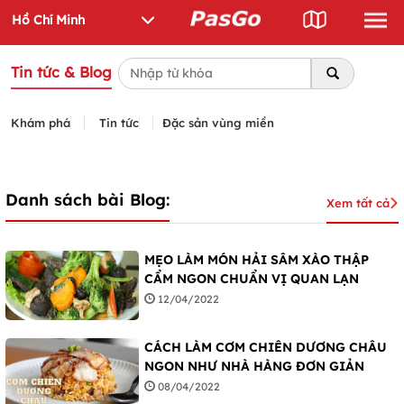
Tin tức & Blog
Khám phá
Tin tức
Đặc sản vùng miền
Danh sách bài Blog:
Xem tất cả
MẸO LÀM MÓN HẢI SÂM XÀO THẬP
CẨM NGON CHUẨN VỊ QUAN LẠN
12/04/2022
CÁCH LÀM CƠM CHIÊN DƯƠNG CHÂU
NGON NHƯ NHÀ HÀNG ĐƠN GIẢN
08/04/2022