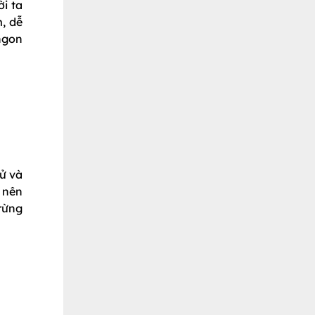
i ta
m, dễ
ngon
ử và
 nên
rừng