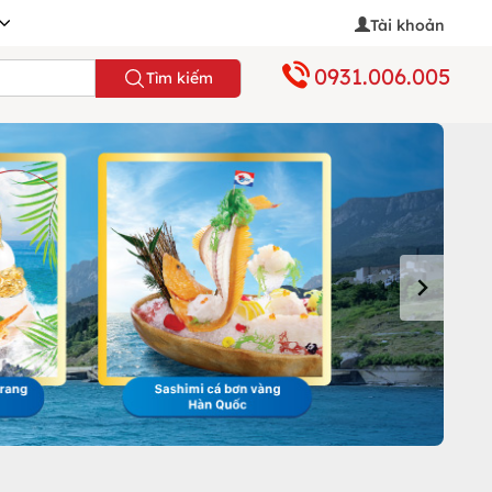
Tài khoản
0931.006.005
Tìm kiếm