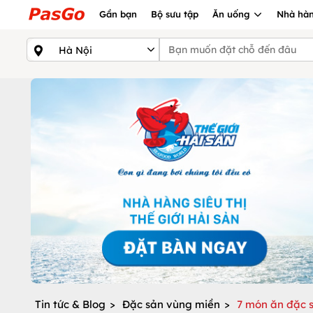
Gần bạn
Bộ sưu tập
Ăn uống
Nhà hàn
Tin tức & Blog
>
Đặc sản vùng miền
>
7 món ăn đặc 