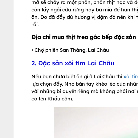
mỡ sẽ chảy ra một phần, phần thịt nạc và d
còn lấy ngải cứu rừng hay bã mía để hun thịt
ăn. Do đã đầy đủ hương vị đậm đà nên khi 
rồi.
Địa chỉ mua thịt treo gác bếp đặc sản
• Chợ phiên San Thàng, Lai Châu
2. Đặc sản xôi tím Lai Châu
Nếu bạn chưa biết ăn gì ở Lai Châu thì
xôi tí
lựa chọn đấy. Nhờ bàn tay khéo léo của nhữ
với những bí quyết riêng mà không phải nơi
có tên Khẩu cắm.