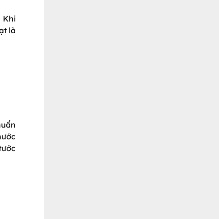
 Khi
t là
huẩn
nước
tước