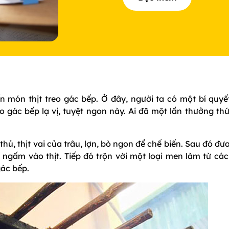
 món thịt treo gác bếp. Ở đây, người ta có một bí quyết
eo gác bếp lạ vị, tuyệt ngon này. Ai đã một lần thưởng th
 thủ, thịt vai của trâu, lợn, bò ngon để chế biến. Sau đó đưa
ngấm vào thịt. Tiếp đó trộn với một loại men làm từ các
gác bếp.