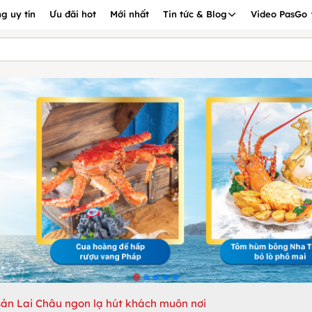
g uy tín
Ưu đãi hot
Mới nhất
Tin tức & Blog
Video PasGo
sản Lai Châu ngon lạ hút khách muôn nơi