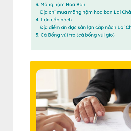
3. Măng nộm Hoa Ban
Địa chỉ mua măng nộm hoa ban Lai Ch
4. Lợn cắp nách
Địa điểm ăn đặc sản lợn cắp nách Lai C
5. Cá Bống vùi tro (cá bống vùi gio)