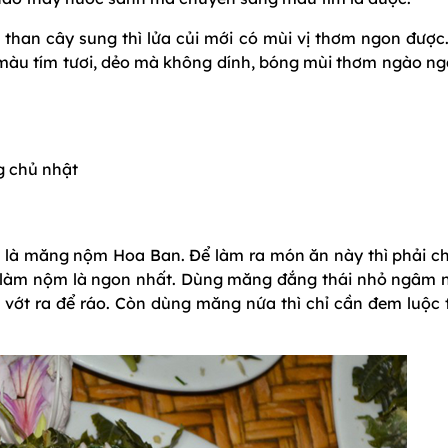
 than cây sung thì lửa củi mới có mùi vị thơm ngon được.
 màu tím tươi, dẻo mà không dính, bóng mùi thơm ngào ngạ
g chủ nhật
ó là măng nộm Hoa Ban. Để làm ra món ăn này thì phải c
y làm nộm là ngon nhất. Dùng măng đắng thái nhỏ ngâm 
i vớt ra để ráo. Còn dùng măng nứa thì chỉ cần đem luộc 