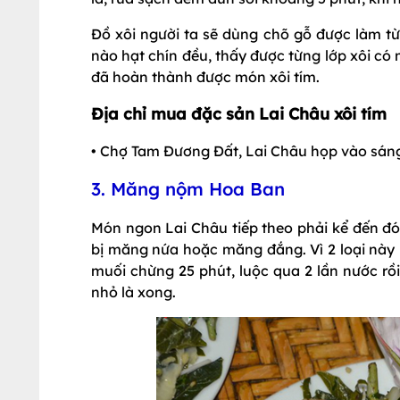
Đồ xôi người ta sẽ dùng chõ gỗ được làm từ
nào hạt chín đều, thấy được từng lớp xôi có
đã hoàn thành được món xôi tím.
Địa chỉ mua đặc sản Lai Châu xôi tím
• Chợ Tam Đương Đất, Lai Châu họp vào sán
3. Măng nộm Hoa Ban
Món ngon Lai Châu tiếp theo phải kể đến đ
bị măng nứa hoặc măng đắng. Vì 2 loại nà
muối chừng 25 phút, luộc qua 2 lần nước rồ
nhỏ là xong.