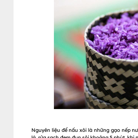
Nguyên liệu để nấu xôi là những gạo nếp n
lá, rửa sạch đem đun sôi khoảng 5 phút, kh