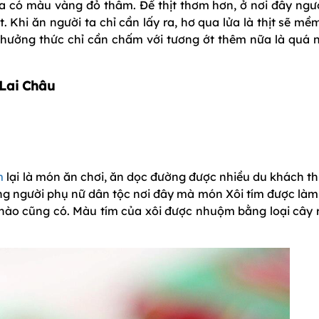
a có màu vàng đỏ thẫm. Để thịt thơm hơn, ở nơi đây ngườ
. Khi ăn người ta chỉ cần lấy ra, hơ qua lửa là thịt sẽ mề
thưởng thức chỉ cần chấm với tương ớt thêm nữa là quá 
 Lai Châu
m
lại là món ăn chơi, ăn dọc đường được nhiều du khách th
ng người phụ nữ dân tộc nơi đây mà món Xôi tím được làm
 nào cũng có. Màu tím của xôi được nhuộm bằng loại cây 