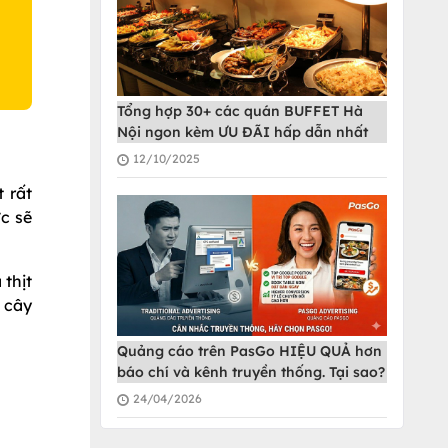
Tổng hợp 30+ các quán BUFFET Hà
Nội ngon kèm ƯU ĐÃI hấp dẫn nhất
12/10/2025
 rất
ức sẽ
 thịt
 cây
Quảng cáo trên PasGo HIỆU QUẢ hơn
báo chí và kênh truyền thống. Tại sao?
24/04/2026